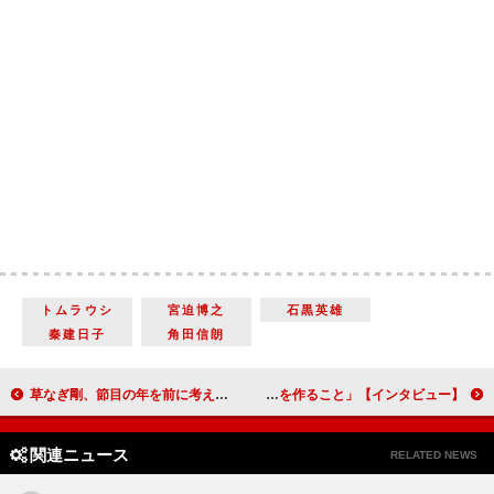
トムラウシ
宮迫博之
石黒英雄
秦建日子
角田信朗
草なぎ剛、節目の年を前に考える自身の変化「一日一日を充実したものにしたい」【インタビュー】
市川実日子、俳優業のこだわりを語る 「私の喜びの大半を占めているのは、人とものを作ること」【インタビュー】
関連ニュース
RELATED NEWS