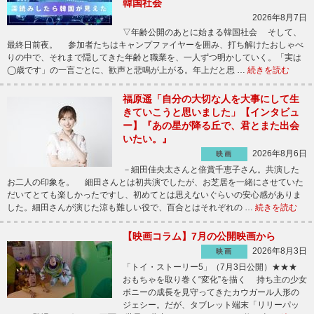
韓国社会
2026年8月7日
▽年齢公開のあとに始まる韓国社会 そして、
最終日前夜。 参加者たちはキャンプファイヤーを囲み、打ち解けたおしゃべ
りの中で、それまで隠してきた年齢と職業を、一人ずつ明かしていく。「実は
◯歳です」の一言ごとに、歓声と悲鳴が上がる。年上だと思 …
続きを読む
福原遥「自分の大切な人を大事にして生
きていこうと思いました」【インタビュ
ー】『あの星が降る丘で、君とまた出会
いたい。』
2026年8月6日
映画
－細田佳央太さんと倍賞千恵子さん。共演した
お二人の印象を。 細田さんとは初共演でしたが、お芝居を一緒にさせていた
だいてとても楽しかったですし、初めてとは思えないぐらいの安心感がありま
した。細田さんが演じた涼も難しい役で、百合とはそれぞれの …
続きを読む
【映画コラム】7月の公開映画から
2026年8月3日
映画
「トイ・ストーリー5」（7月3日公開）★★★
おもちゃを取り巻く“変化”を描く 持ち主の少女
ボニーの成長を見守ってきたカウガール人形の
ジェシー。だが、タブレット端末「リリーパッ