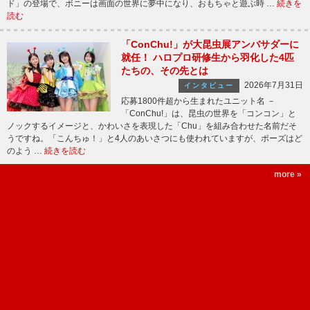
ド」の登場で、ボニーは画面の世界に夢中になり、おもちゃと遊ぶ時 …
続きを
読む
「ConChu!」が大昆虫展アンバサダーに
就任！ ハロプロ研修生から羽化した4匹
たちの、その先とは
2026年7月31日
インタビュー
応募1800件超から生まれたユニット名 －
「ConChu!」は、昆虫の世界を「コンコン」と
ノックするイメージと、かわいさを表現した「Chu」を組み合わせた名前だそ
うですね。「こんちゅ！」と4人のあいさつにも使われていますが、ポーズはど
のよう …
続きを読む
more »