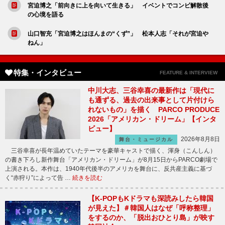
宮迫博之「前向きに上を向いて生きる」 イベントでコンビ解散後
の心境を語る
山口智充「宮迫博之はほんまの“くず”」 松本人志「それが宮迫や
ねん」
特集・インタビュー
FEATURE & INTERVIEW
中川大志、三谷幸喜の最新作は「現代に
も通ずる、過去の出来事として片付けら
れないもの」を描く PARCO PRODUCE
2026「アメリカン・ドリーム」【インタ
ビュー】
2026年8月8日
舞台・ミュージカル
三谷幸喜が長年温めていたテーマを豪華キャストで描く、渾身（こんしん）
の書き下ろし新作舞台「アメリカン・ドリーム」が8月15日からPARCO劇場で
上演される。本作は、1940年代後半のアメリカを舞台に、反共産主義に基づ
く“赤狩り”によって告 …
続きを読む
【K-POPもKドラマも深読みしたら韓国
が見えた】＃韓国人はなぜ「呼称整理」
をするのか、「脱出おひとり島」が映す