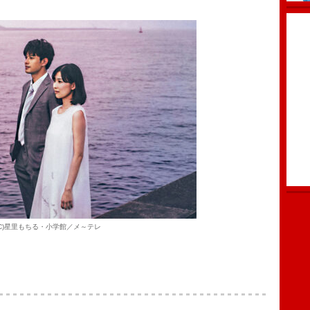
(C)星里もちる・小学館／メ～テレ