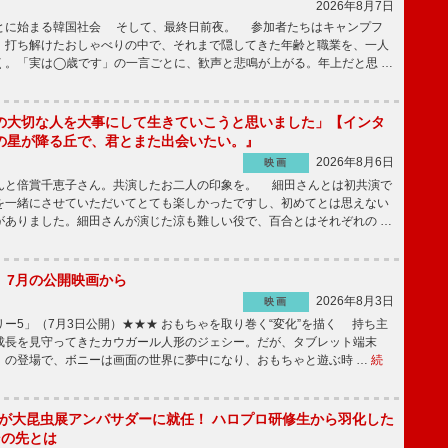
2026年8月7日
とに始まる韓国社会 そして、最終日前夜。 参加者たちはキャンプフ
、打ち解けたおしゃべりの中で、それまで隠してきた年齢と職業を、一人
く。「実は◯歳です」の一言ごとに、歓声と悲鳴が上がる。年上だと思 …
の大切な人を大事にして生きていこうと思いました」【インタ
の星が降る丘で、君とまた出会いたい。』
2026年8月6日
映画
んと倍賞千恵子さん。共演したお二人の印象を。 細田さんとは初共演で
を一緒にさせていただいてとても楽しかったですし、初めてとは思えない
がありました。細田さんが演じた涼も難しい役で、百合とはそれぞれの …
】7月の公開映画から
2026年8月3日
映画
ー5」（7月3日公開）★★★ おもちゃを取り巻く“変化”を描く 持ち主
成長を見守ってきたカウガール人形のジェシー。だが、タブレット端末
」の登場で、ボニーは画面の世界に夢中になり、おもちゃと遊ぶ時 …
続
!」が大昆虫展アンバサダーに就任！ ハロプロ研修生から羽化した
その先とは