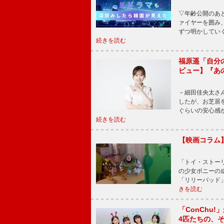
▽年齢公開のあ
ァイヤーを囲み
ずつ明かしてい
続きを読む
福原遥「自分
ビュー】『あ
－細田佳央太さ
したが、お芝居
ぐらいの安心感
続きを読む
【映画コラム
「トイ・ストーリ
の少女ボニーの
「リリーパッド
きを読む
「ConChu
4匹たちの、