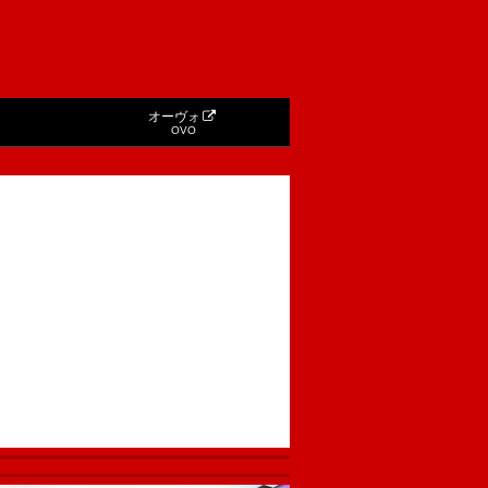
オーヴォ
OVO