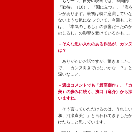
もう一つ、自分の映画では、瞬間的に出
『歓待』（10）、『淵に立つ』、『海
ンがあります。最初は特に意識してい
ないような気になっていて、今回も…
は、『本気のしるし』の影響だったの
のしるし』の影響を受けているかも…
－そんな思い入れのある作品が、カンヌ
は？
ありがたいお話ですが、驚きました。
で、「カンヌ向きではないかな…？」
深いな…と。
－選出コメントでも「最高傑作」、「カ
美）の歩みに続く、濱口（竜介）から
いますね。
そう言っていただけるのは、うれしい
和、河瀬直美）」と言われてきました
けたら…と思っています。