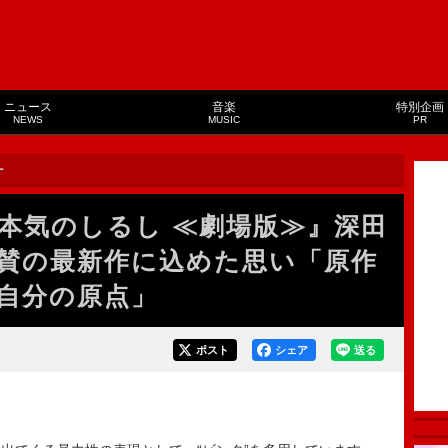
ニュース
音楽
特別企画
NEWS
MUSIC
PR
ー
本気のしるし ≪劇場版≫』深田
賛の最新作に込めた思い「原作
自分の原点」
ポスト
シェア
送る