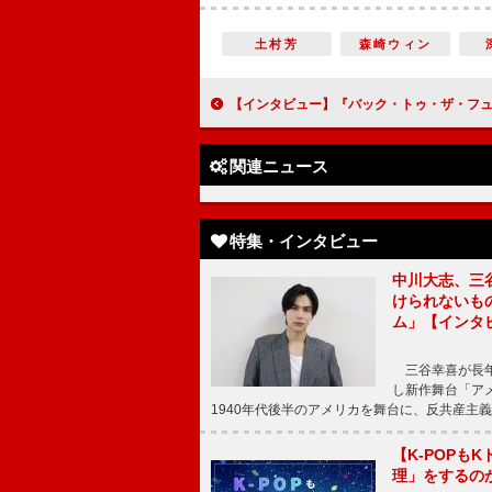
土村芳
森崎ウィン
【インタビュー】『バック・トゥ・ザ・フューチャー』宮川一朗太 アメリカ人から「何でマイケル・Ｊ・フォックスが日本語をしゃべっているんだ」と言
関連ニュース
特集・インタビュー
中川大志、三
けられないもの
ム」【インタ
三谷幸喜が長年
し新作舞台「アメ
1940年代後半のアメリカを舞台に、反共産主義
【K-POP
理」をするの