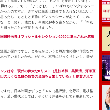
てくる暴力性の表現として、“ビンタ”を多用しています。
を駆ける』（18）、『よこがお』…。いずれもビンタするシー
なかったのですが、さすがに最近は自分でも入れなければいけ
と思ったら、もともと原作にビンタのシーンがあって。これ
かな…と（笑）。他にも、今回の脚本を書きながら、「『本気
」と思ったことが何度もありました。
国際映画祭オフィシャルセレクション2020に選出された感想
漫画が原作ですし、どちらかというと娯楽性の強い作品なの
と思っていましたから。だから、本当にびっくりしたし、懐が
ンヌは今、現代の偉大なKリスト（是枝裕和、黒沢清、河瀨直
深田のような気鋭の監督の台頭を目撃している」と絶賛されて
ですね。日本映画はずっと「４Ｋ（黒沢清、北野武、是枝裕
から。若い世代としては、そういう評価を少しでも更新してい