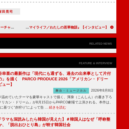
深田晃司
われたことが心の支えに
【インタビュー】『ストーリー・オブ・マイライフ／わたしの若草物語』朝夏まなと「ジョーの生き方には勇気をもらいました」
RELATED NEWS
FEATURE & INTERVIEW
谷幸喜の最新作は「現代にも通ずる、過去の出来事として片付
」を描く PARCO PRODUCE 2026「アメリカン・ドリー
ビュー】
2026年8月8日
舞台・ミュージカル
温めていたテーマを豪華キャストで描く、渾身（こんしん）の書き下ろ
リカン・ドリーム」が8月15日からPARCO劇場で上演される。本作は、
に基づく“赤狩り”によって告 …
続きを読む
もKドラマも深読みしたら韓国が見えた】＃韓国人はなぜ「呼称整
か、「脱出おひとり島」が映す韓国社会