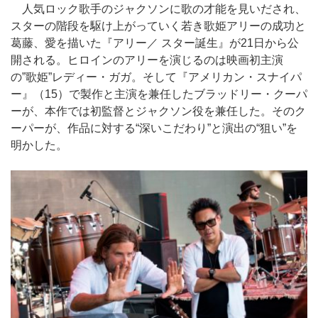
人気ロック歌手のジャクソンに歌の才能を見いだされ、
スターの階段を駆け上がっていく若き歌姫アリーの成功と
葛藤、愛を描いた『アリー／ スター誕生』が21日から公
開される。ヒロインのアリーを演じるのは映画初主演
の”歌姫”レディー・ガガ。そして『アメリカン・スナイパ
ー』（15）で製作と主演を兼任したブラッドリー・クーパ
ーが、本作では初監督とジャクソン役を兼任した。そのク
ーパーが、作品に対する“深いこだわり”と演出の“狙い”を
明かした。