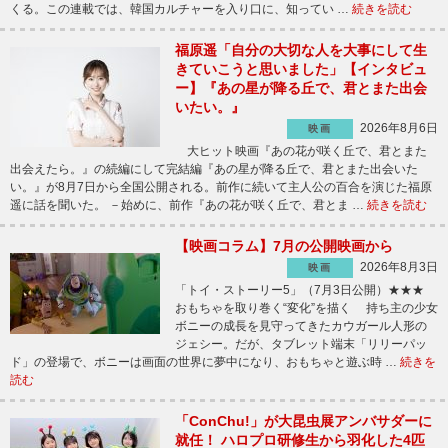
くる。この連載では、韓国カルチャーを入り口に、知ってい …
続きを読む
福原遥「自分の大切な人を大事にして生
きていこうと思いました」【インタビュ
ー】『あの星が降る丘で、君とまた出会
いたい。』
2026年8月6日
映画
大ヒット映画『あの花が咲く丘で、君とまた
出会えたら。』の続編にして完結編『あの星が降る丘で、君とまた出会いた
い。』が8月7日から全国公開される。前作に続いて主人公の百合を演じた福原
遥に話を聞いた。 －始めに、前作『あの花が咲く丘で、君とま …
続きを読む
【映画コラム】7月の公開映画から
2026年8月3日
映画
「トイ・ストーリー5」（7月3日公開）★★★
おもちゃを取り巻く“変化”を描く 持ち主の少女
ボニーの成長を見守ってきたカウガール人形の
ジェシー。だが、タブレット端末「リリーパッ
ド」の登場で、ボニーは画面の世界に夢中になり、おもちゃと遊ぶ時 …
続きを
読む
「ConChu!」が大昆虫展アンバサダーに
就任！ ハロプロ研修生から羽化した4匹