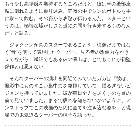
もう少し高揚感を期待するところだけど、彼は車の後部座
席に倒れるように乗り込み、静寂の中でジンのボトルを手
に取って飲む。その姿から哀愁が伝わるんだ。スターとい
うのは、極端な騒がしさと孤独の間を行き来するものなん
だ」と語る。
ジャクソンが真のスターであることを、映像だけではな
く“音”を使って表現したクーパー。見る者の想像力をかき
立てながら、繊細でもある彼の演出は、とてもこれが初監
督作とは思えない。
そんなクーパーの演出を間近でみていたガガは「彼は、
撮影中にものすごい集中力を発揮していて、揺るぎないビ
ジョンを持っていました。彼が毎日全力を尽くすのを目の
前で見ていました。まるで疲れを知らないかのように、ノ
ンストップでこの映画のために全てを注ぎ込む姿を」と現
場での鬼気迫るクーパーの様子を語った。