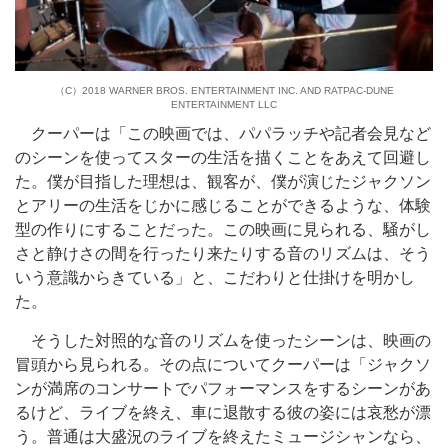
（C）2018 WARNER BROS. ENTERTAINMENT INC. AND RATPAC-DUNE
ENTERTAINMENT LLC
クーパーは「この映画では、パパラッチや記者会見など
のシーンを使ってスターの生活を描くことをあえて回避し
た。僕が目指した理想は、観客が、僕が演じたジャクソン
とアリーの生活をじかに感じることができるような、体験
型の作りにすることだった。この映画に見られる、騒がし
さと静けさの間を行ったり来たりする音のリズムは、そう
いう意識からきている」と、こだわりと仕掛けを明かし
た。
そうした対照的な音のリズムを使ったシーンは、映画の
冒頭から見られる。その点についてクーパーは「ジャクソ
ンが満席のコンサートでパフォーマンスをするシーンがあ
るけど、ライブを終え、車に退散する彼の姿には哀愁が漂
う。普通は大盛況のライブを終えたミュージシャンなら、