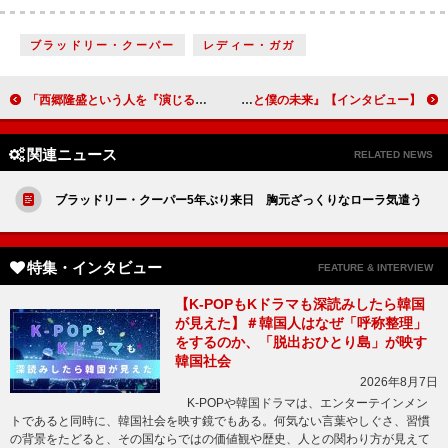
ブラッドリー・クーパー
レディー・ガガ
「西郷隆盛という人を『演じるのではなく、生きたい』と思っていました」鈴木亮平（西郷隆盛）【「西郷どん」インタビュー】
【インタビュー】『ふたつの昨日と僕の未来』佐野岳 「お客さんにこの映画を大きくしてもらいたい」
関連ニュース
RELATED NEWS
ブラッドリー・クーパー5年ぶり来日 胸元ざっくりなローラ気遣う
特集・インタビュー
FEATURE & INTERVIEW
【K-POPもKドラマも深読みしたら韓国
が見えた】＃韓国人はなぜ「呼称整理」
をするのか、「脱出おひとり島」が映す
韓国社会
2026年8月7日
K-POPや韓国ドラマは、エンターテインメン
トであると同時に、韓国社会を映す鏡でもある。何気ない言葉やしぐさ、習慣
の背景をたどると、その国ならではの価値観や歴史、人との関わり方が見えて