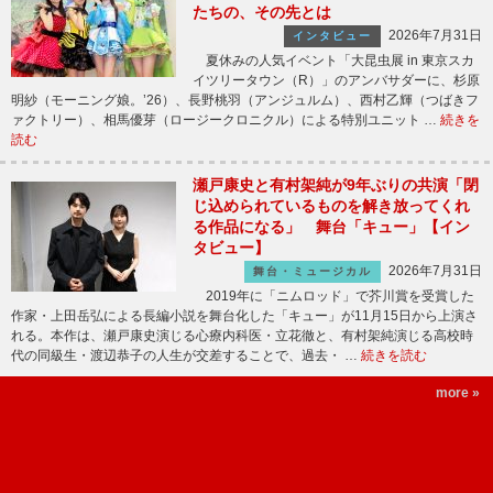
たちの、その先とは
2026年7月31日
インタビュー
夏休みの人気イベント「大昆虫展 in 東京スカ
イツリータウン（R）」のアンバサダーに、杉原
明紗（モーニング娘。’26）、長野桃羽（アンジュルム）、西村乙輝（つばきフ
ァクトリー）、相馬優芽（ロージークロニクル）による特別ユニット …
続きを
読む
瀬戸康史と有村架純が9年ぶりの共演「閉
じ込められているものを解き放ってくれ
る作品になる」 舞台「キュー」【イン
タビュー】
2026年7月31日
舞台・ミュージカル
2019年に「ニムロッド」で芥川賞を受賞した
作家・上田岳弘による長編小説を舞台化した「キュー」が11月15日から上演さ
れる。本作は、瀬戸康史演じる心療内科医・立花徹と、有村架純演じる高校時
代の同級生・渡辺恭子の人生が交差することで、過去・ …
続きを読む
more »