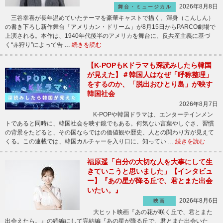
2026年8月8日
舞台・ミュージカル
三谷幸喜が長年温めていたテーマを豪華キャストで描く、渾身（こんしん）
の書き下ろし新作舞台「アメリカン・ドリーム」が8月15日からPARCO劇場で
上演される。本作は、1940年代後半のアメリカを舞台に、反共産主義に基づ
く“赤狩り”によって告 …
続きを読む
【K-POPもKドラマも深読みしたら韓国
が見えた】＃韓国人はなぜ「呼称整理」
をするのか、「脱出おひとり島」が映す
韓国社会
2026年8月7日
K-POPや韓国ドラマは、エンターテインメン
トであると同時に、韓国社会を映す鏡でもある。何気ない言葉やしぐさ、習慣
の背景をたどると、その国ならではの価値観や歴史、人との関わり方が見えて
くる。この連載では、韓国カルチャーを入り口に、知ってい …
続きを読む
福原遥「自分の大切な人を大事にして生
きていこうと思いました」【インタビュ
ー】『あの星が降る丘で、君とまた出会
いたい。』
2026年8月6日
映画
大ヒット映画『あの花が咲く丘で、君とまた
出会えたら。』の続編にして完結編『あの星が降る丘で、君とまた出会いた