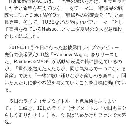
Rainbow☆MAG!Cは、「七色の魔法をかけ、キラキラと
した夢と希望を与えてゆく。」をテーマに、“特撮界の戦
隊女王”ことSister MAYO☆、“特撮界の戦隊貴公子”こと高
橋秀幸、そして、TUBEなどの“物まねパフォーマー”とし
て支持を得ているNatsuoことマエダ夏男の３人が意気投
合して結成した。
2019年11月28日に行ったお披露目ライブでデビュー。
先行で会場限定CD盤「Rainbow Magic」をリリースし
た。Rainbow☆MAG!Cが活動や表現の軸に据えているの
が、「世代を超えた人たちが、同じ気持ちで一つになれる
音楽」であり「一緒に歌い踊りながら楽しめる楽曲」。聞
いた人たちに夢や希望を与えていくことを目標に掲げてい
る。
５日のライブ（サブタイトル『七色魔術をふりまい
て』）に続き、12日のライブ（サブタイトル『明日も自分
らしく走りだせ！』）も、会場は詰めかけたファンで大盛
況。