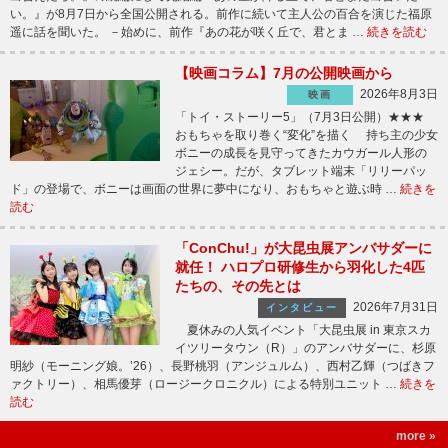
い。』が8月7日から全国公開される。前作に続いて主人公の百合を演じた福原
遥に話を聞いた。 －始めに、前作『あの花が咲く丘で、君とま …
続きを読む
【映画コラム】7月の公開映画から
2026年8月3日
映画
「トイ・ストーリー5」（7月3日公開）★★★
おもちゃを取り巻く“変化”を描く 持ち主の少女
ボニーの成長を見守ってきたカウガール人形の
ジェシー。だが、タブレット端末「リリーパッ
ド」の登場で、ボニーは画面の世界に夢中になり、おもちゃと遊ぶ時 …
続きを
読む
「ConChu!」が大昆虫展アンバサダーに
就任！ ハロプロ研修生から羽化した4匹
たちの、その先とは
2026年7月31日
インタビュー
夏休みの人気イベント「大昆虫展 in 東京スカ
イツリータウン（R）」のアンバサダーに、杉原
明紗（モーニング娘。’26）、長野桃羽（アンジュルム）、西村乙輝（つばきフ
ァクトリー）、相馬優芽（ロージークロニクル）による特別ユニット …
続きを
読む
more »