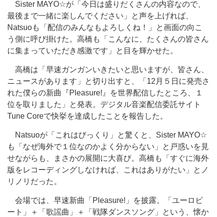
Sister MAYO☆が「今日は盛りだくさんの内容なので、
最後まで一緒に楽しんでください」と声を上げれば、
Natsuoも「配信のみんなもよろしくね！」と画面の向こ
う側に呼び掛けた。高橋も「こんなに、たくさんの皆さん
に集まっていただき感激です」と目を輝かせた。
高橋は「早速ガンガンいきたいと思いますが、皆さん、
ニュースがあります」と切り出すと、「12月５日に発売さ
れた僕らの新曲『Pleasure!』を世界配信したところ、１
位を取りました」と発表。デジタル音楽配信委託サイト
Tune Coreで快挙を達成したことを報告した。
Natsuoが「これはびっくり」と驚くと、Sister MAYO☆
も「なぜ海外で１位なのかよく分からない」と戸惑いを見
せながらも、まさかの展開に大喜び。高橋も「すぐに海外
版をレコーディングしなければ、これはありがたい」とノ
リノリだった。
会場では、早速新曲「Pleasure!」を披露。「ユーロビ
ート」＋「歌謡曲」＋「戦隊ダンスソング」という、懐か