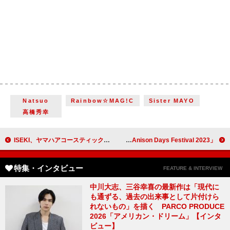
Natsuo
Rainbow☆MAG!C
Sister MAYO
高橋秀幸
ISEKI、ヤマハアコースティックギターの祭典で「最高の時間を」 あれくん、“巨匠”寺中友将との熱いセッションで観客を魅了
思いっきり歌って拍手して、盛り上げよう！ コロナ禍で3年半ぶり開催、BS11「Anison Days Festival 2023」
特集・インタビュー
FEATURE & INTERVIEW
中川大志、三谷幸喜の最新作は「現代に
も通ずる、過去の出来事として片付けら
れないもの」を描く PARCO PRODUCE
2026「アメリカン・ドリーム」【インタ
ビュー】