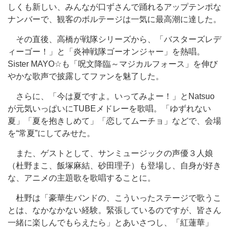
しくも新しい、みんなが口ずさんで踊れるアップテンポな
ナンバーで、観客のボルテージは一気に最高潮に達した。
その直後、高橋が戦隊シリーズから、「バスターズレデ
ィーゴー！」と「炎神戦隊ゴーオンジャー」を熱唱。
Sister MAYO☆も「呪文降臨～マジカルフォース」を伸び
やかな歌声で披露してファンを魅了した。
さらに、「今は夏ですよ。いってみよー！」とNatsuo
が元気いっぱいにTUBEメドレーを歌唱。「ゆずれない
夏」「夏を抱きしめて」「恋してムーチョ」などで、会場
を“常夏”にしてみせた。
また、ゲストとして、サンミュージックの声優３人娘
（杜野まこ、飯塚麻結、砂田理子）も登場し、自身が好き
な、アニメの主題歌を歌唱することに。
杜野は「豪華生バンドの、こういったステージで歌うこ
とは、なかなかない経験。緊張しているのですが、皆さん
一緒に楽しんでもらえたら」とあいさつし、「紅蓮華」