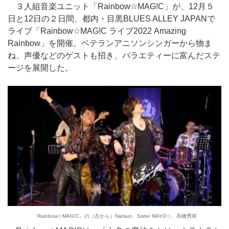
３人組音楽ユニット「Rainbow☆MAG!C」が、12月５
日と12日の２日間、都内・目黒BLUES ALLEY JAPANで
ライブ「Rainbow☆MAG!C ライブ2022 Amazing
Rainbow」を開催。ベテランアニソンシンガーから物ま
ね、声優などのゲストも招き、バラエティーに富んだステ
ージを展開した。
「Rainbow☆MAG!C」の（左から）Natsuo、Sister MAYO☆、高橋秀幸