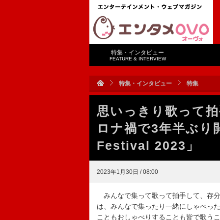
特集・インタビュー
FEATURE & INTERVIEW
特集・インタビュー
特集
思いっきり歌って
ロナ禍で3年半ぶり開催
Festival 2023」
2023年1月30日 / 08:00
みんなで集って歌って拍手して、存分
は、みんなで集ったり一緒にしゃべっ
こともおしゃべりすることも皆で歌う