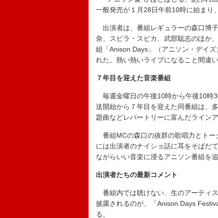
一般発売が１月28日午前10時に始まり
出演者は、番組レギュラーの森口博子
奈、スピラ・スピカ、武部聡志のほか、
組「Anison Days」（アニソン・
れた。熱い熱いライブになること間違
７年目を迎えた音楽番組
毎週金曜日の午後10時から午後10時30分
送開始から７年目を迎えた同番組は、
題曲などレパートリーに富んだライン
番組MCの森口の抜群の歌唱力とトー
には出演者のナイショ話に耳をそばだ
ながらいい音楽に浸るアニソン番組を
出演者たちの最新コメント
番組内では聴けない、生のアーティス
披露されるのが、「Anison Days Fe
る。