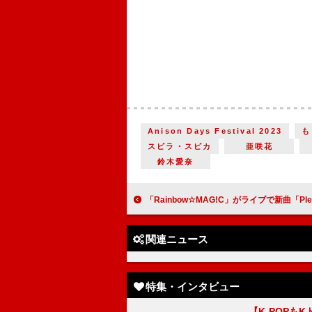
Anison Days Festival 2023
も
スピラ・スピカ
亜咲花
鈴木愛奈
「Rainbow☆MAG!C」がライブで新曲「Pleasure!」を熱唱 「われわれ今、波に
関連ニュース
特集・インタビュー
【K-POP