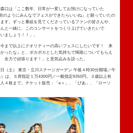
森口は「ここ数年、日常が一変してお預けになっていた
かまた、以前のようにみんなでフェスができたらいいね』と願っていたの
います。ずっと番組を見てくださっているファンの皆さんや、
さんと一緒に、このコンサートをつくり上げていきたいで
いましょう！！」。
今まで以上にクオリティーの高いフェスにしたいです！ 来
よかったな』と、ポカポカとした気持ちで帰路についてもらえ
！ 全力で頑張ります！」と意気込みを語った。
023」３月４日（土） 東京・立川ステージガーデン 午後４時30分開場／午
）は、Ｓ席指定１万4300円／一般指定9350円。３歳以上有
人４枚まで。チケット販売：「e＋」、「ぴあ」、「ローソ