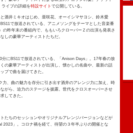
、ライブの詳細を
特設サイト
で公開している。
と酒井ミキオはじめ、亜咲花、オーイシマサヨシ、鈴木愛
BS11で放送されている、アニメソングをテーマとした音楽番
デイズ）の昨年末の番組内で、ももいろクローバーＺの出演も発表さ
いなしの豪華アーティストたちだ。
にBS11で放送されている、「Anison Days」。17年春の放
多くの豪華アーティストが出演し、懐かしの名曲や、最新の話
アップで曲を届けてきた。
ク力、曲の魅力を存分に引き出す酒井のアレンジ力に加え、時
てながら、迫力のステージを披露。世代をクロスオーバーさせ
追求してきた。
トたちのセッションやオリジナルアレンジバージョンなどが
stival 2023」。コロナ禍を経て、待望の３年半ぶりの開催とな