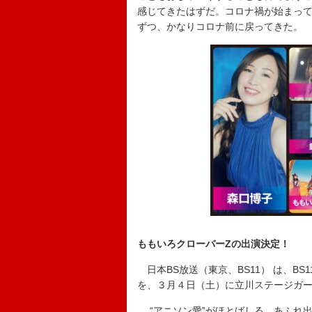
感じてきたはずだ。コロナ禍が始まっ
ずつ、かなりコロナ前に戻ってきた。
ももいろクローバーZの出演決定！
日本BS放送（東京、BS11） は、BS11開局
を、３月４日（土）に立川ステージガ
“アニソン愛”がほとばしる、あふれ