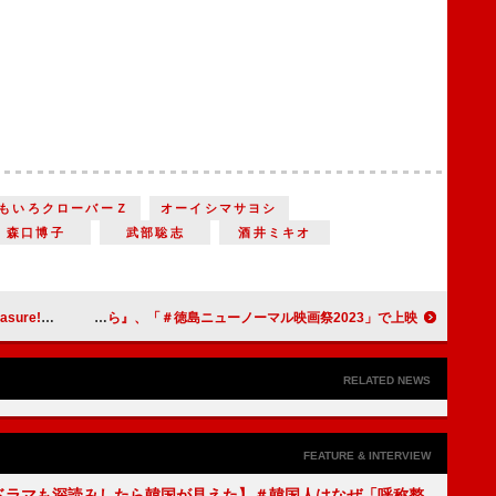
もいろクローバーＺ
オーイシマサヨシ
森口博子
武部聡志
酒井ミキオ
乗っています！」
広い空の下、小さな幸せがたまっていく…。徳島の魅力を短編映画で発信 佐久間由衣・主演、犬飼貴丈・特別出演の『あおいそら』、「＃徳島ニューノーマル映画祭2023」で上映
RELATED NEWS
FEATURE & INTERVIEW
もKドラマも深読みしたら韓国が見えた】＃韓国人はなぜ「呼称整