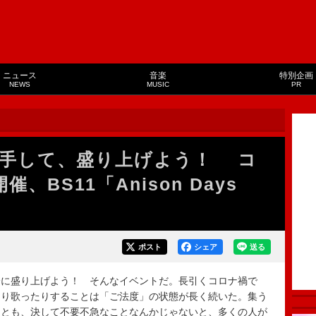
ニュース
音楽
特別企画
NEWS
MUSIC
PR
拍手して、盛り上げよう！ コ
、BS11「Anison Days
ポスト
シェア
送る
に盛り上げよう！ そんなイベントだ。長引くコロナ禍で
たり歌ったりすることは「ご法度」の状態が長く続いた。集う
ことも、決して不要不急なことなんかじゃないと、多くの人が