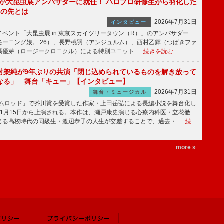
!」が大昆虫展アンバサダーに就任！ ハロプロ研修生から羽化した
その先とは
2026年7月31日
インタビュー
ベント「大昆虫展 in 東京スカイツリータウン（R）」のアンバサダー
モーニング娘。’26）、長野桃羽（アンジュルム）、西村乙輝（つばきファ
馬優芽（ロージークロニクル）による特別ユニット …
続きを読む
村架純が9年ぶりの共演「閉じ込められているものを解き放って
なる」 舞台「キュー」【インタビュー】
2026年7月31日
舞台・ミュージカル
ニムロッド」で芥川賞を受賞した作家・上田岳弘による長編小説を舞台化し
11月15日から上演される。本作は、瀬戸康史演じる心療内科医・立花徹
じる高校時代の同級生・渡辺恭子の人生が交差することで、過去・ …
続
more »