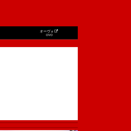
オーヴォ
OVO