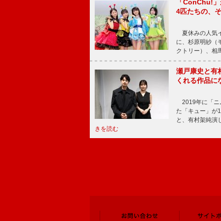
「ConChu
4匹たちの、
夏休みの人気イ
に、杉原明紗（
クトリー）、相
瀬戸康史と有
くれる作品に
2019年に「
た「キュー」が
と、有村架純演
きを読む