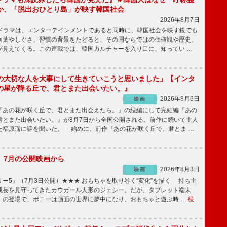
か、「脱出おひとり島」が映す韓国社会
2026年8月7日
国ドラマは、エンターテインメントであると同時に、韓国社会を映す鏡でも
言葉やしぐさ、習慣の背景をたどると、その国ならではの価値観や歴史、
が見えてくる。この連載では、韓国カルチャーを入り口に、知ってい …
の大切な人を大事にして生きていこうと思いました」【インタ
の星が降る丘で、君とまた出会いたい。』
2026年8月6日
映画
あの花が咲く丘で、君とまた出会えたら。』の続編にして完結編『あの
君とまた出会いたい。』が8月7日から全国公開される。前作に続いて主人
た福原遥に話を聞いた。 －始めに、前作『あの花が咲く丘で、君とま …
】7月の公開映画から
2026年8月3日
映画
ー5」（7月3日公開）★★★ おもちゃを取り巻く“変化”を描く 持ち主
成長を見守ってきたカウガール人形のジェシー。だが、タブレット端末
」の登場で、ボニーは画面の世界に夢中になり、おもちゃと遊ぶ時 …
続