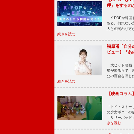
理」をするの
K-POPや韓
ある。何気ない
人との関わり方
続きを読む
福原遥「自分
ビュー】『あ
大ヒット映画『
星が降る丘で、
公の百合を演じ
続きを読む
【映画コラム
「トイ・ストーリ
の少女ボニーの
「リリーパッド
きを読む