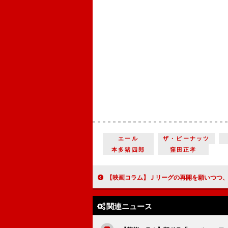
エール
ザ・ピーナッツ
本多猪四郎
窪田正孝
【映画コラム】Ｊリーグの再開を願いつつ、サッカー映画を見よう！ 『勝利への脱出』『少林
関連ニュース