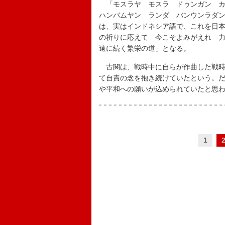
「モスラヤ モスラ ドゥンガン カ
ハンバムヤン ランダ バンウンラダ
は、実はインドネシア語で、これを日
の祈りに応えて 今こそよみがえれ 
遠に続く繁栄の道」となる。
古関は、戦時中に自らが作曲した戦時
て自責の念を抱き続けていたという。
や平和への願いが込められていたと思
1