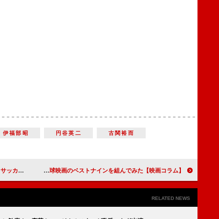
伊福部昭
円谷英二
古関裕而
サッカー』ほか
【映画コラム】一足早くシーズン開幕！ 野球映画のベストナインを組んでみた
RELATED NEWS