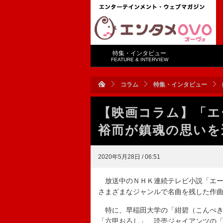
特集・インタビュー
FEATURE & INTERVIEW
コラム
特集・インタビュー
【映画コラム】「エ
裕而が鎮魂の思いを
2020年5月28日 / 06:51
放送中のＮＨＫ連続テレビ小説「エー
さまざまなジャンルで名曲を残した作
特に、早稲田大学の「紺碧（こんぺき
「六甲おろし」、読売ジャイアンツの「