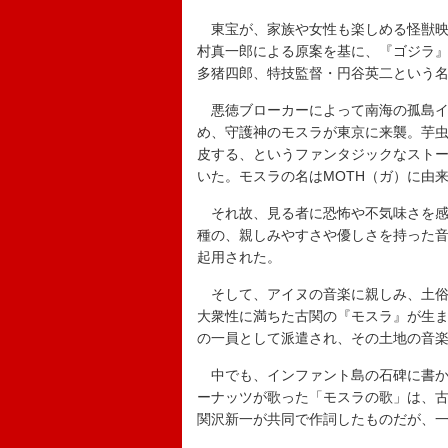
東宝が、家族や女性も楽しめる怪獣映
村真一郎による原案を基に、『ゴジラ』
多猪四郎、特技監督・円谷英二という
悪徳ブローカーによって南海の孤島イ
め、守護神のモスラが東京に来襲。芋
皮する、というファンタジックなスト
いた。モスラの名はMOTH（ガ）に由来
それ故、見る者に恐怖や不気味さを感
種の、親しみやすさや優しさを持った
起用された。
そして、アイヌの音楽に親しみ、土俗
大衆性に満ちた古関の『モスラ』が生
の一員として派遣され、その土地の音
中でも、インファント島の石碑に書か
ーナッツが歌った「モスラの歌」は、
関沢新一が共同で作詞したものだが、