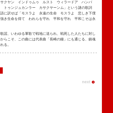
サクヤン インドゥムゥ ルスト ウィラードア ハンバ
ン トゥンジュカンラー カサクヤーンム」という謎の歌詞
本語に訳せば「モスラよ 永遠の生命 モスラよ 悲しき下僕
力強き生命を得て われらを守れ 平和を守れ 平和こそは永
歌謡、いわゆる軍歌で戦地に送られ、戦死した人たちに対し
だからこそ、この曲には代表曲「長崎の鐘」にも通じる、鎮魂
われる。
2
next