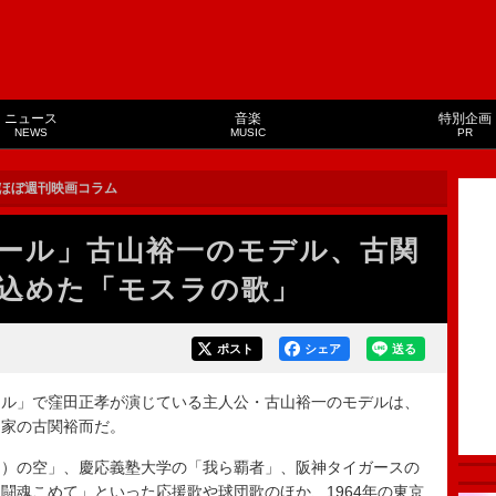
ニュース
音楽
特別企画
NEWS
MUSIC
PR
ほぼ週刊映画コラム
ール」古山裕一のモデル、古関
込めた「モスラの歌」
ポスト
シェア
送る
ル」で窪田正孝が演じている主人公・古山裕一のモデルは、
曲家の古関裕而だ。
）の空」、慶応義塾大学の「我ら覇者」、阪神タイガースの
闘魂こめて」といった応援歌や球団歌のほか、1964年の東京