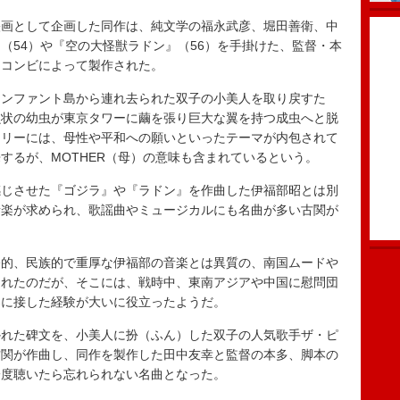
画として企画した同作は、純文学の福永武彦、堀田善衛、中
（54）や『空の大怪獣ラドン』（56）を手掛けた、監督・本
名コンビによって製作された。
ンファント島から連れ去られた双子の小美人を取り戻すた
虫状の幼虫が東京タワーに繭を張り巨大な翼を持つ成虫へと脱
ーリーには、母性や平和への願いといったテーマが内包されて
するが、MOTHER（母）の意味も含まれているという。
じさせた『ゴジラ』や『ラドン』を作曲した伊福部昭とは別
音楽が求められ、歌謡曲やミュージカルにも名曲が多い古関が
的、民族的で重厚な伊福部の音楽とは異質の、南国ムードや
まれたのだが、そこには、戦時中、東南アジアや中国に慰問団
楽に接した経験が大いに役立ったようだ。
れた碑文を、小美人に扮（ふん）した双子の人気歌手ザ・ピ
古関が作曲し、同作を製作した田中友幸と監督の本多、脚本の
一度聴いたら忘れられない名曲となった。