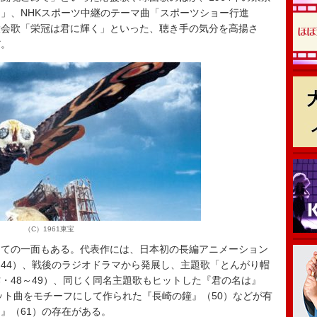
」、NHKスポーツ中継のテーマ曲「スポーツショー行進
大会歌「栄冠は君に輝く」といった、聴き手の気分を高揚さ
だ。
（C）1961東宝
ての一面もある。代表作には、日本初の長編アニメーション
44）、戦後のラジオドラマから発展し、主題歌「とんがり帽
・48～49）、同じく同名主題歌もヒットした『君の名は』
ヒット曲をモチーフにして作られた『長崎の鐘』（50）などが有
』（61）の存在がある。