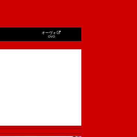
オーヴォ
OVO