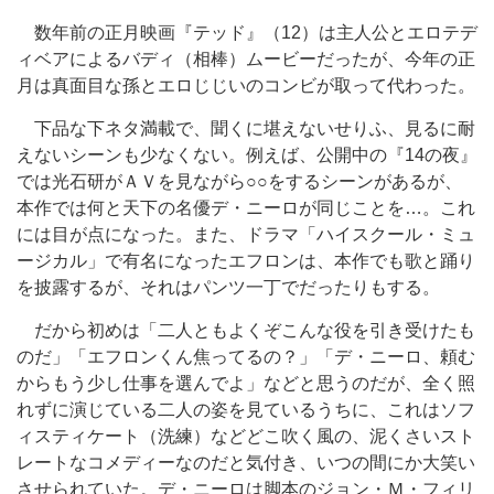
数年前の正月映画『テッド』（12）は主人公とエロテデ
ィベアによるバディ（相棒）ムービーだったが、今年の正
月は真面目な孫とエロじじいのコンビが取って代わった。
下品な下ネタ満載で、聞くに堪えないせりふ、見るに耐
えないシーンも少なくない。例えば、公開中の『14の夜』
では光石研がＡＶを見ながら○○をするシーンがあるが、
本作では何と天下の名優デ・ニーロが同じことを…。これ
には目が点になった。また、ドラマ「ハイスクール・ミュ
ージカル」で有名になったエフロンは、本作でも歌と踊り
を披露するが、それはパンツ一丁でだったりもする。
だから初めは「二人ともよくぞこんな役を引き受けたも
のだ」「エフロンくん焦ってるの？」「デ・ニーロ、頼む
からもう少し仕事を選んでよ」などと思うのだが、全く照
れずに演じている二人の姿を見ているうちに、これはソフ
ィスティケート（洗練）などどこ吹く風の、泥くさいスト
レートなコメディーなのだと気付き、いつの間にか大笑い
させられていた。デ・ニーロは脚本のジョン・Ｍ・フィリ