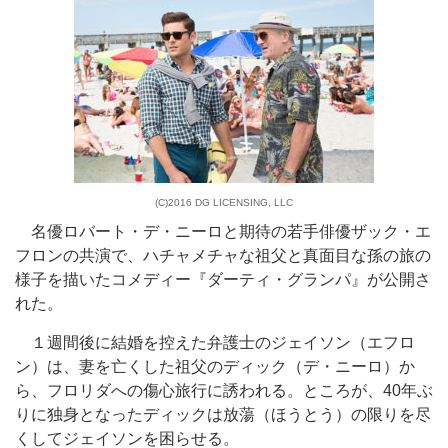
(C)2016 DG LICENSING, LLC
名優ロバート・デ・ニーロと期待の若手俳優ザック・エ
フロンの共演で、ハチャメチャな祖父と真面目な孫の旅の
様子を描いたコメディー『ダーティ・グランパ』が公開さ
れた。
１週間後に結婚を控えた弁護士のジェイソン（エフロ
ン）は、妻を亡くした祖父のディック（デ・ニーロ）か
ら、フロリダへの傷心旅行に誘われる。ところが、40年ぶ
りに独身となったディックは放蕩（ほうとう）の限りを尽
くしてジェイソンを困らせる。