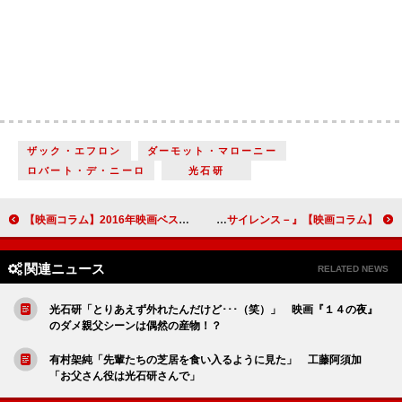
ザック・エフロン
ダーモット・マローニー
ロバート・デ・ニーロ
光石研
【映画コラム】2016年映画ベストテン
【映画コラム】スコセッシ自身の葛藤が反映された力作『沈黙－サイレンス－』
関連ニュース
RELATED NEWS
光石研「とりあえず外れたんだけど･･･（笑）」 映画『１４の夜』
のダメ親父シーンは偶然の産物！？
有村架純「先輩たちの芝居を食い入るように見た」 工藤阿須加
「お父さん役は光石研さんで」