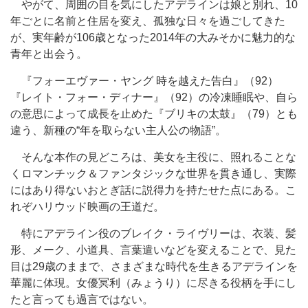
やがて、周囲の目を気にしたアデラインは娘と別れ、10
年ごとに名前と住居を変え、孤独な日々を過ごしてきた
が、実年齢が106歳となった2014年の大みそかに魅力的な
青年と出会う。
『フォーエヴァー・ヤング 時を越えた告白』（92）
『レイト・フォー・ディナー』（92）の冷凍睡眠や、自ら
の意思によって成長を止めた『ブリキの太鼓』（79）とも
違う、新種の“年を取らない主人公の物語”。
そんな本作の見どころは、美女を主役に、照れることな
くロマンチック＆ファンタジックな世界を貫き通し、実際
にはあり得ないおとぎ話に説得力を持たせた点にある。こ
れぞハリウッド映画の王道だ。
特にアデライン役のブレイク・ライヴリーは、衣装、髪
形、メーク、小道具、言葉遣いなどを変えることで、見た
目は29歳のままで、さまざまな時代を生きるアデラインを
華麗に体現。女優冥利（みょうり）に尽きる役柄を手にし
たと言っても過言ではない。