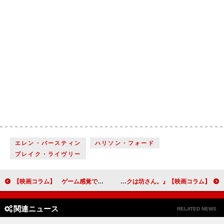
エレン・バースティン
ハリソン・フォード
ブレイク・ライヴリー
【映画コラム】 ゲーム感覚で行われる戦闘の怖さを描いた『ドローン・オブ・ウォー』
【映画コラム】生きることとは何か、死ぬこととは何かを考えさせられる『ボクは坊さん。』
関連ニュース
RELATED NEWS