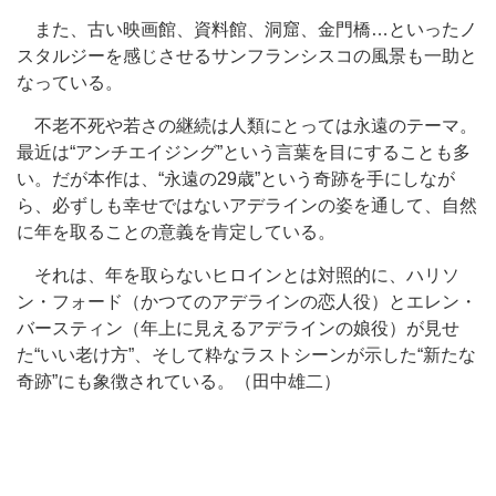
また、古い映画館、資料館、洞窟、金門橋…といったノ
スタルジーを感じさせるサンフランシスコの風景も一助と
なっている。
不老不死や若さの継続は人類にとっては永遠のテーマ。
最近は“アンチエイジング”という言葉を目にすることも多
い。だが本作は、“永遠の29歳”という奇跡を手にしなが
ら、必ずしも幸せではないアデラインの姿を通して、自然
に年を取ることの意義を肯定している。
それは、年を取らないヒロインとは対照的に、ハリソ
ン・フォード（かつてのアデラインの恋人役）とエレン・
バースティン（年上に見えるアデラインの娘役）が見せ
た“いい老け方”、そして粋なラストシーンが示した“新たな
奇跡”にも象徴されている。（田中雄二）