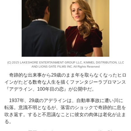
(C) 2015 LAKESHORE ENTERTAINMENT GROUP LLC, KIMMEL DISTRIBUTION, LLC
AND LIONS GATE FILMS INC. All Rights Reserved
奇跡的な出来事から29歳のまま年を取らなくなったヒロ
インがたどる数奇な人生を描くファンタジーラブロマンス
『アデライン、100年目の恋』が公開中だ。
1937年、29歳のアデラインは、自動車事故に遭い川に
転落。意識不明となるが、落雷のショックで奇跡的に息を
吹き返す。すると不思議なことに彼女の肉体は老化が止ま
る。