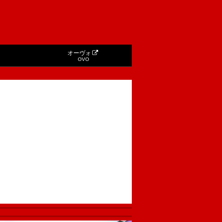
オーヴォ
OVO