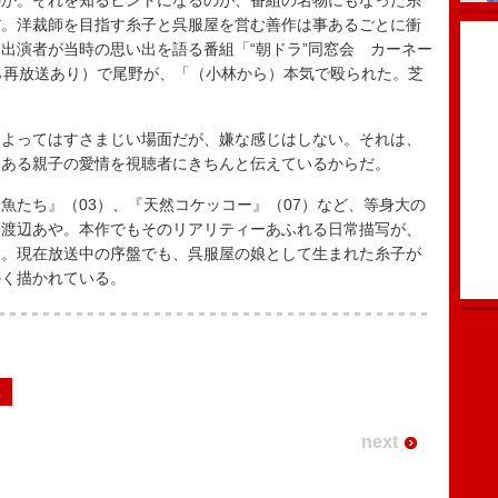
か。それを知るヒントになるのが、番組の名物にもなった糸
だ。洋裁師を目指す糸子と呉服屋を営む善作は事あるごとに衝
出演者が当時の思い出を語る番組「“朝ドラ”同窓会 カーネー
ら再放送あり）で尾野が、「（小林から）本気で殴られた。芝
よってはすさまじい場面だが、嫌な感じはしない。それは、
にある親子の愛情を視聴者にきちんと伝えているからだ。
たち』（03）、『天然コケッコー』（07）など、等身大の
た渡辺あや。本作でもそのリアリティーあふれる日常描写が、
る。現在放送中の序盤でも、呉服屋の娘として生まれた糸子が
かく描かれている。
2
next