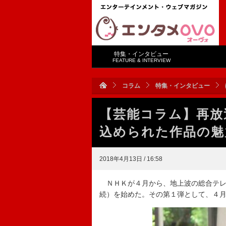
特集・インタビュー
FEATURE & INTERVIEW
コラム
特集・インタビュー
【芸能コラム】再放
込められた作品の魅
2018年4月13日 / 16:58
ＮＨＫが４月から、地上波の総合テレ
続）を始めた。その第１弾として、４月