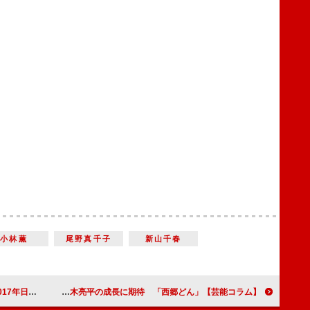
小林薫
尾野真千子
新山千春
おんな城主 直虎」
【芸能コラム】いよいよ本領発揮！主君・島津斉彬を失った西郷吉之助＝鈴木亮平の成長に期待 「西郷どん」