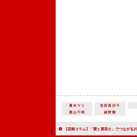
夏木マリ
安田美沙子
栗山千明
綾野剛
【芸能コラム】「愛と寛容さ」でつながる2017年日米の代表作『シェイプ・オブ・ウォーター』と「