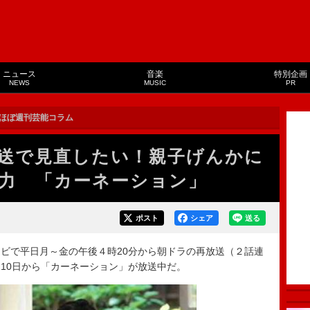
ニュース
音楽
特別企画
NEWS
MUSIC
PR
ほぼ週刊芸能コラム
送で見直したい！親子げんかに
力 「カーネーション」
ポスト
シェア
送る
ビで平日月～金の午後４時20分から朝ドラの再放送（２話連
10日から「カーネーション」が放送中だ。