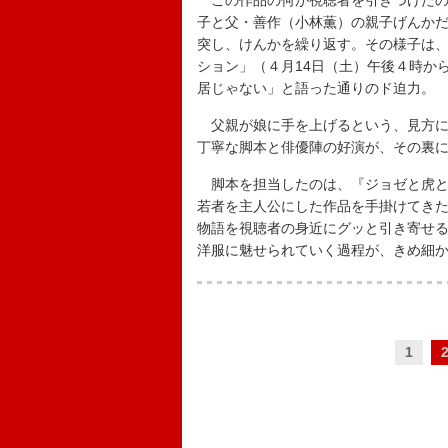
この作品の何が視聴者を引きつけたの
子と父・善作（小林薫）の親子げんか
突し、けんかを繰り返す。その様子は、
ション」（４月14日（土）午後４時か
居じゃない」と語った通りのド迫力。
父親が娘に手を上げるという、見方に
丁寧な脚本と俳優陣の好演が、その裏
脚本を担当したのは、『ジョゼと虎と魚
若者を主人公にした作品を手掛けてき
物語を視聴者の身近にグッと引き寄せ
洋服に魅せられていく過程が、きめ細
1