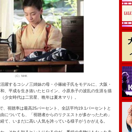
（C）NHK
活躍するコシノ三姉妹の母・小篠綾子氏をモデルに、大阪・
昭和、平成を生き抜いたヒロイン、小原糸子の波乱の生涯を描
子（少女時代は二宮星、晩年は夏木マリ）。
月で、視聴率は最高25パーセント、全話平均19.1パーセントと
理由についても、「視聴者からのリクエストが多かったため」
を経て、いまだに高い人気を誇っている様子がうかがえる。