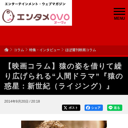
MENU
コラム
特集・インタビュー
ほぼ週刊映画コラム
【映画コラム】猿の姿を借りて繰
り広げられる“人間ドラマ”『猿の
惑星：新世紀（ライジング）』
2014年9月20日 / 20:18
ポスト
シェア
送る