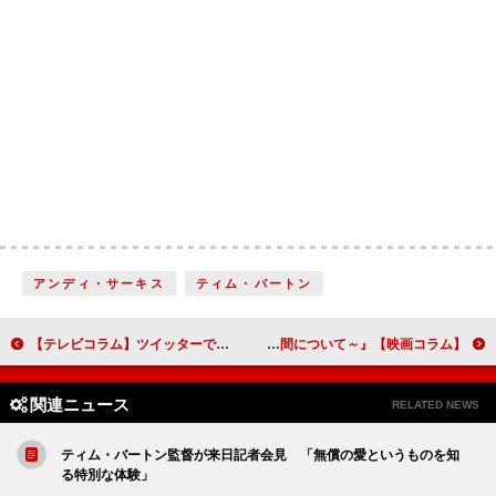
アンディ・サーキス
ティム・バートン
【テレビコラム】ツイッターで見る注目アニメ 2014年秋の注目ランキング
【映画コラム】タイムトラベルを通して人生について考える『アバウト・タイム～愛おしい時間について～』
関連ニュース
RELATED NEWS
ティム・バートン監督が来日記者会見 「無償の愛というものを知
る特別な体験」