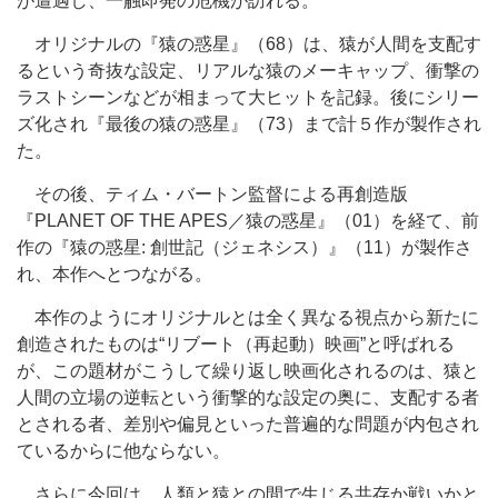
が遭遇し、一触即発の危機が訪れる。
オリジナルの『猿の惑星』（68）は、猿が人間を支配す
るという奇抜な設定、リアルな猿のメーキャップ、衝撃の
ラストシーンなどが相まって大ヒットを記録。後にシリー
ズ化され『最後の猿の惑星』（73）まで計５作が製作され
た。
その後、ティム・バートン監督による再創造版
『PLANET OF THE APES／猿の惑星』（01）を経て、前
作の『猿の惑星: 創世記（ジェネシス）』（11）が製作さ
れ、本作へとつながる。
本作のようにオリジナルとは全く異なる視点から新たに
創造されたものは“リブート（再起動）映画”と呼ばれる
が、この題材がこうして繰り返し映画化されるのは、猿と
人間の立場の逆転という衝撃的な設定の奥に、支配する者
とされる者、差別や偏見といった普遍的な問題が内包され
ているからに他ならない。
さらに今回は、人類と猿との間で生じる共存か戦いかと