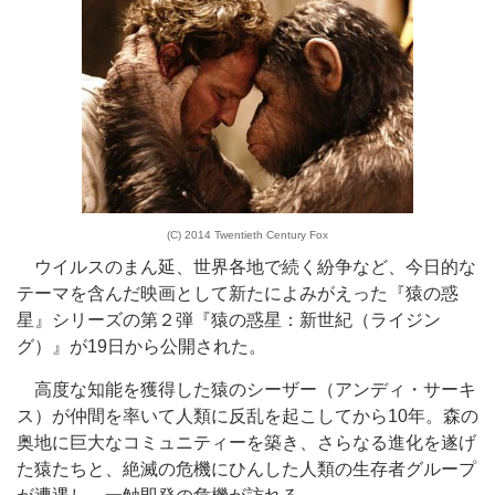
(C) 2014 Twentieth Century Fox
ウイルスのまん延、世界各地で続く紛争など、今日的な
テーマを含んだ映画として新たによみがえった『猿の惑
星』シリーズの第２弾『猿の惑星：新世紀（ライジン
グ）』が19日から公開された。
高度な知能を獲得した猿のシーザー（アンディ・サーキ
ス）が仲間を率いて人類に反乱を起こしてから10年。森の
奥地に巨大なコミュニティーを築き、さらなる進化を遂げ
た猿たちと、絶滅の危機にひんした人類の生存者グループ