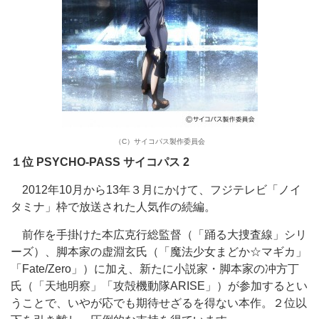
（C）サイコパス製作委員会
１位 PSYCHO-PASS サイコパス 2
2012年10月から13年３月にかけて、フジテレビ「ノイ
タミナ」枠で放送された人気作の続編。
前作を手掛けた本広克行総監督（「踊る大捜査線」シリ
ーズ）、脚本家の虚淵玄氏（「魔法少女まどか☆マギカ」
「Fate/Zero」）に加え、新たに小説家・脚本家の冲方丁
氏（「天地明察」「攻殻機動隊ARISE」）が参加するとい
うことで、いやが応でも期待せざるを得ない本作。２位以