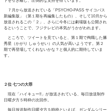
下を引き離し、圧倒的な支持を得ています。
７月から放送されている「PSYCHO-PASS サイコパス
新編集版」（第１期を再編集したもの）、そして10月から
放送されるこの「２」、さらに今冬には劇場版も公開され
るということで、フジテレビの本気がうかがわれます。
ところで、ツイートを見ていると、第１期で殉職した縢
秀星（かがり しゅうせい）の人気が高いようです。第２
期で再登場してくれないかな？と個人的に期待していま
す。
２位 七つの大罪
現在「ハイキュー!!」が放送されている、毎日放送制作
日曜夕方５時枠の次回作。
毎日放送制作日曜夕方５時枠といえば、ガンダムシリー