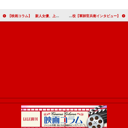
【映画コラム】 新人女優、上白石萌音を発見するための映画『舞妓はレディ』
【軍師官兵衛インタビュー】塚本高史「岡田官兵衛は殿と呼んでしまうほどの威圧感があります」 黒田二十四騎・後藤又兵衛役