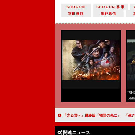
SHOGUN
SHOGUN 将軍
室町無頼
浅野忠信
“SHŌ
Sana
Kurt
「光る君へ」最終回「物語の先に」 「生き抜くことの尊さ」を描いた物語【大河ド
関連ニュース