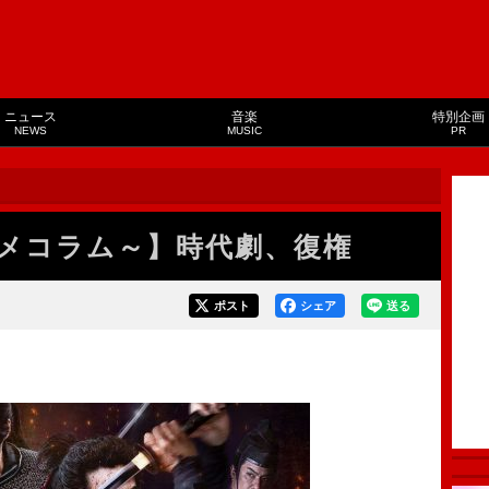
ニュース
音楽
特別企画
NEWS
MUSIC
PR
メコラム～】時代劇、復権
ポスト
シェア
送る