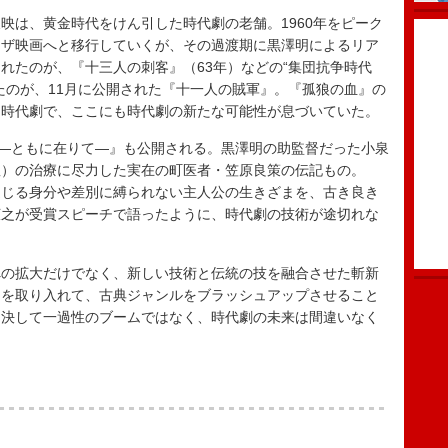
は、黄金時代をけん引した時代劇の老舗。1960年をピーク
クザ映画へと移行していくが、その過渡期に黒澤明によるリア
れたのが、『十三人の刺客』（63年）などの“集団抗争時代
たのが、11月に公開された『十一人の賊軍』。『孤狼の血』の
な時代劇で、ここにも時代劇の新たな可能性が息づいていた。
―ともに在りて―』も公開される。黒澤明の助監督だった小泉
痘）の治療に尽力した実在の町医者・笠原良策の伝記もの。
通じる身分や差別に縛られない主人公の生きざまを、古き良き
広之が受賞スピーチで語ったように、時代劇の技術が途切れな
の拡大だけでなく、新しい技術と伝統の技を融合させた斬新
ジを取り入れて、古典ジャンルをブラッシュアップさせること
。決して一過性のブームではなく、時代劇の未来は間違いなく