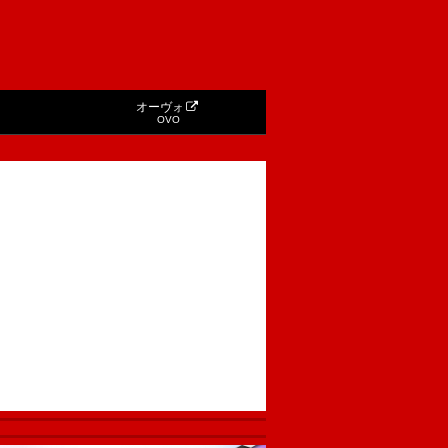
オーヴォ
OVO