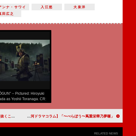
アンナ・サワイ
入江悠
大泉洋
真田広之
GUN” -- Pictured: Hiroyuki
da as Yoshii Toranaga. CR:
 Iswarienko/FX
ラマコラム】
「べらぼう〜蔦重栄華乃夢噺〜」第一回「ありがた山の寒がらす」綾瀬はるかの語りから探る物語の行方【大河ドラマコラム】
RELATED NEWS