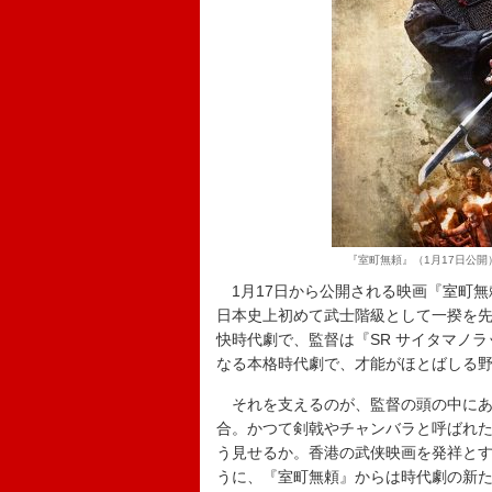
『室町無頼』（1月17日公開）
1月17日から公開される映画『室町無
日本史上初めて武士階級として一揆を
快時代劇で、監督は『SR サイタマノ
なる本格時代劇で、才能がほとばしる
それを支えるのが、監督の頭の中にあ
合。かつて剣戟やチャンバラと呼ばれ
う見せるか。香港の武侠映画を発祥とす
うに、『室町無頼』からは時代劇の新