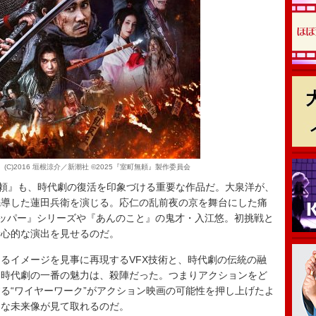
(C)2016 垣根涼介／新潮社 ©2025『室町無頼』製作委員会
頼』も、時代劇の復活を印象づける重要な作品だ。大泉洋が、
先導した蓮田兵衛を演じる。応仁の乱前夜の京を舞台にした痛
ラッパー』シリーズや『あんのこと』の鬼才・入江悠。初挑戦と
野心的な演出を見せるのだ。
るイメージを見事に再現するVFX技術と、時代劇の伝統の融
た時代劇の一番の魅力は、殺陣だった。つまりアクションをど
る“ワイヤーワーク”がアクション映画の可能性を押し上げたよ
たな未来像が見て取れるのだ。