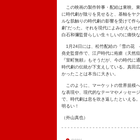
この映画の製作幹事・配給は東映。東映
に時代劇が陰りを見せると、基軸をヤ
ルな肌触りの時代劇の影響を受けて作ら
劇”だった。それを現代によみがえらせ
白石和彌監督らしい生々しいのに痛快
1月24日には、松竹配給の『雪の花 
堯史監督作で、江戸時代に疱瘡（天然
『室町無頼』もそうだが、今の時代に
時代劇の伝統が下支えしている。真田
かったことは本当に大きい。
このように、マーケットの世界規模へ
な表現や、現代的なテーマやメッセー
で、時代劇は息を吹き返したといえる
明るい！
（外山真也）
prev