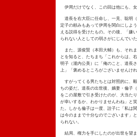
伊周だけでなく、この回は他にも、女
道長を右大臣に任命し、一見、聡明（
定子の頼みもあって伊周を関白にしよ
える説得を受けたもの。その後、「嫌
られない人としての弱さがにじんでい
また、源俊賢（本田大輔）も、それま
とを知ると、たちまち「これからは、
明子（瀧内公美）に「俺のこと、道長
上」「褒めるところがございませんけ
すがってくる男たちとは対照的に、毅
ちの姿だ。道長の出世後、嫡妻・倫子
をこの屋敷で引き受けたのが、大当た
が幸いするか、わかりませんわね」と
た。しかも倫子は一度、詮子に「私は
は今のままで十分なのでございます」
られない。
結局、権力を手にしたのが出世を望ま