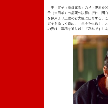
妻・定子（高畑充希）の兄・伊周を関
子（吉田羊）の必死の説得に折れ、関
を伊周より上位の右大臣に任命する。
定子を激しく責め、「皇子を生め！」
の姿は、滑稽を通り越して哀れですら