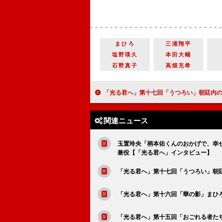
まひろ
三浦翔平
塩野瑛久
本田大輔
石野真子
高畑充希
「光る君へ」第十七回「うつろい」朝廷内の権力闘争の傍らで描かれるまひろの成長【大河
関連ニュース
玉置玲央「柄本佑くんのおかげで、幸
兼役【「光る君へ」インタビュー】
「光る君へ」第十七回「うつろい」朝
「光る君へ」第十六回「華の影」まひ
「光る君へ」第十五回「おごれる者た