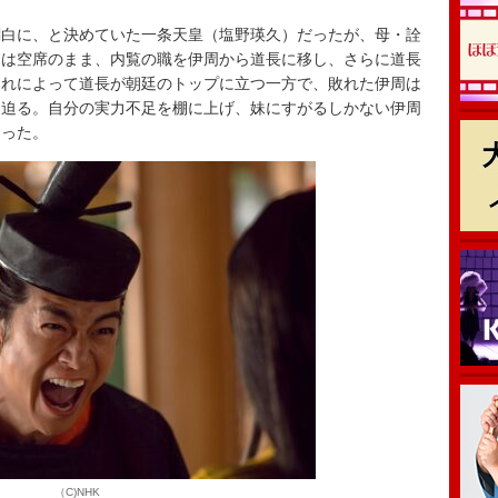
白に、と決めていた一条天皇（塩野瑛久）だったが、母・詮
白は空席のまま、内覧の職を伊周から道長に移し、さらに道長
これによって道長が朝廷のトップに立つ一方で、敗れた伊周は
と迫る。自分の実力不足を棚に上げ、妹にすがるしかない伊周
あった。
（C)NHK