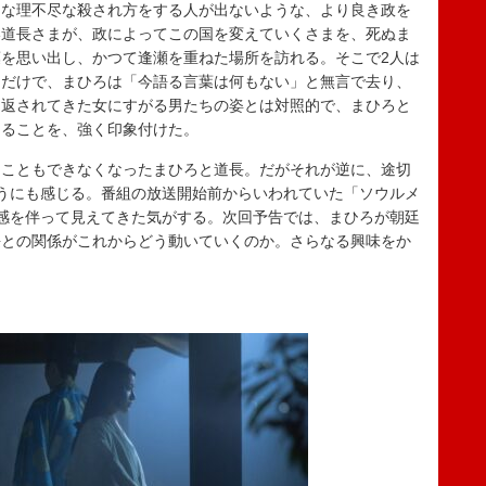
うな理不尽な殺され方をする人が出ないような、より良き政を
い道長さまが、政によってこの国を変えていくさまを、死ぬま
を思い出し、かつて逢瀬を重ねた場所を訪れる。そこで2人は
ただけで、まひろは「今語る言葉は何もない」と無言で去り、
り返されてきた女にすがる男たちの姿とは対照的で、まひろと
あることを、強く印象付けた。
こともできなくなったまひろと道長。だがそれが逆に、途切
うにも感じる。番組の放送開始前からいわれていた「ソウルメ
感を伴って見えてきた気がする。次回予告では、まひろが朝廷
長との関係がこれからどう動いていくのか。さらなる興味をか