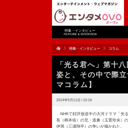
特集・インタビュー
FEATURE & INTERVIEW
特集・インタビュー
コラム
「光る君へ」第十八
姿と、その中で際立
マコラム】
2024年5月11日 / 10:16
NHKで好評放送中の大河ドラマ「光る
長（柄本佑）の兄・道兼（玉置玲央）
伊周（三浦翔平）の争いが描かれた。