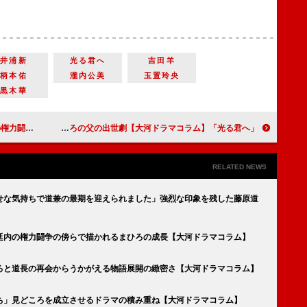
井浦新
光る君へ
吉田羊
柄本佑
瀧内公美
玉置玲央
黒木華
ドラマコラム】
「光る君へ」第十九回「放たれた矢」華やかな宮廷劇の傍らで巧みに描かれたまひろの父の出世劇【大河ドラマコラム】
RELATED NEWS
せな気持ちで道兼の最期を迎えられました」強烈な印象を残した藤原道
廷内の権力闘争の傍らで描かれるまひろの成長【大河ドラマコラム】
ろと道長の再会からうかがえる物語展開の緻密さ【大河ドラマコラム】
ち」見どころを成立させるドラマの積み重ね【大河ドラマコラム】