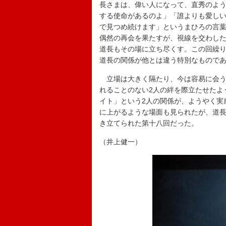
長さまは、偉い人になって、直秀のよ
する使命があるのよ」「誰よりも愛し
で見つめ続けます」というまひろの言葉
偶然の再会を果たすが、視線を交わし
道長もその場に立ち尽くす。この回繰
道長の関係が他とは違う特別なもので
立場は大きく隔たり、今は容易に会う
れることのない2人の絆を際立たせたよ
イト」という2人の関係が、ようやく実
に上がるような場面も見られたが、道
き立てられた第十八回だった。
（井上健一）