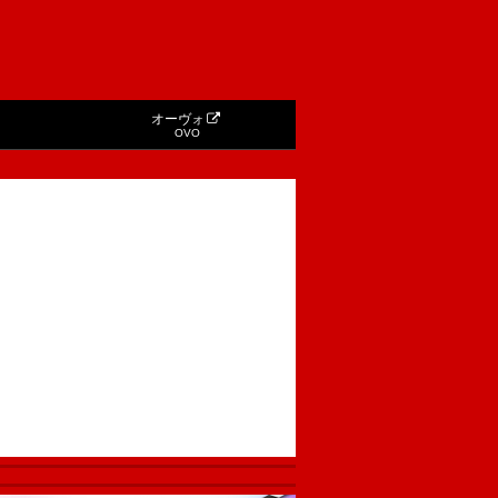
オーヴォ
OVO