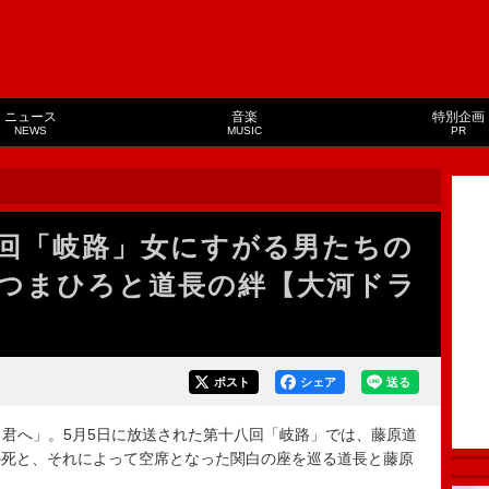
ニュース
音楽
特別企画
NEWS
MUSIC
PR
回「岐路」女にすがる男たちの
つまひろと道長の絆【大河ドラ
ポスト
シェア
送る
君へ」。5月5日に放送された第十八回「岐路」では、藤原道
の死と、それによって空席となった関白の座を巡る道長と藤原