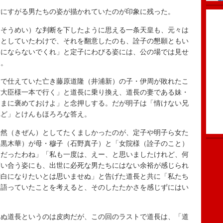
にすがる男たちの姿が描かれていたのが印象に残った。
そうめい）な判断を下したように思える一条天皇も、元々は
うとしていたわけで、それを翻意したのも、詮子の懇願ともい
いにならないでくれ」と定子にわびる姿には、公の場では見せ
た。
で仕えていた亡き藤原道隆（井浦新）の子・伊周が敗れたこ
右大臣様一本で行く」と道長に乗り換え、道長の妻である妹・
さまに褒めておけよ」と念押しする。だが明子は「情けない兄
れど」とけんもほろろな答え。
然（きぜん）としてたくましかったのが、定子や明子ら女た
（黒木華）が母・穆子（石野真子）と「女院様（詮子のこと）
りだったわね」「私も一度は、えー、と思いましたけれど、何
笑い合う姿にも、出世に必死な男たちにはない余裕が感じられ
関白になりたいとは思いませぬ」と告げた道長と共に「私たち
と語っていたことを考えると、そのしたたかさを感じずにはい
ぬ道長というのは皮肉だが、この回のラストで道長は、「道