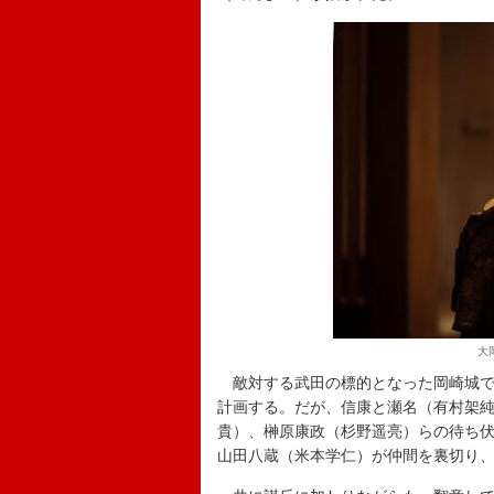
大
敵対する武田の標的となった岡崎城で
計画する。だが、信康と瀬名（有村架
貴）、榊原康政（杉野遥亮）らの待ち
山田八蔵（米本学仁）が仲間を裏切り