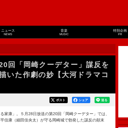
ニュース
音楽
特別企画
NEWS
MUSIC
PR
20回「岡崎クーデター」謀反を
描いた作劇の妙【大河ドラマコ
ポスト
シェア
送る
家康」。５月28日放送の第20回「岡崎クーデター」では、
松平信康（細田佳央太）が守る岡崎城で勃発した謀反の顛末