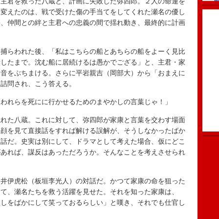
主君を救った八蔵と、計画に失敗した弥四郎。２人の命運を
を変えたのは、戦で受けた傷の手当てをしてくれた瀬名の優し
果、仲間との絆と主君への忠義の間で揺れ動き、最終的に計画
捕らわれた後、「私はこちらの船とあちらの船をよーく見比
断したまで。沈む船に居続けるは愚かでござる」と、主君・家
本音をぶちまける。さらに平岩親吉（岡部大）から「おまえに
と詰問され、こう答える。
われらを死にに行かせるためのまやかしの言葉じゃ！」
れた八蔵。これに対して、弥四郎が家康と言葉を交わす場面
、顔を見て直接話をすれば解ける誤解が、そうしなかったばか
る話だ。史実は別にして、ドラマとして考えた場合、仮にどこ
があれば、謀反はあっただろうか。そんなことを考えさせられ
井伊虎松（板垣李光人）の対話だ。かつて家康の命を狙った
して、瀬名たちを救う活躍を見せた。それを知った家康は、
わしをばかにして笑っておるらしい」と嘆き、それでも仕官し