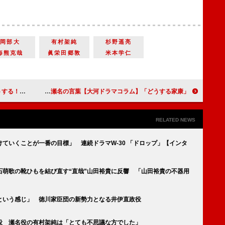
岡部大
有村架純
杉野遥亮
毎熊克哉
眞栄田郷敦
米本学仁
河ドラマコラム】
「どうする家康」第21回「長篠を救え！」鳥居強右衛門の活躍を導き出した瀬名の言葉【大河ドラマコラム】
RELATED NEWS
ていくことが一番の目標」 連続ドラマW-30 「ドロップ」【インタ
石萌歌の靴ひもを結び直す“直哉”山田裕貴に反響 「山田裕貴の不器用
という感じ」 徳川家臣団の新勢力となる井伊直政役
役 瀬名役の有村架純は「とても不思議な方でした」