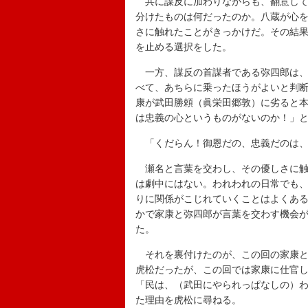
共に謀反に加わりながらも、翻意して
分けたものは何だったのか。八蔵が心
さに触れたことがきっかけだ。その結
を止める選択をした。
一方、謀反の首謀者である弥四郎は、
べて、あちらに乗ったほうがよいと判
康が武田勝頼（眞栄田郷敦）に劣ると
は忠義の心というものがないのか！」
「くだらん！御恩だの、忠義だのは、
瀬名と言葉を交わし、その優しさに触
は劇中にはない。われわれの日常でも
りに関係がこじれていくことはよくあ
かで家康と弥四郎が言葉を交わす機会
た。
それを裏付けたのが、この回の家康と
虎松だったが、この回では家康に仕官
「民は、（武田にやられっぱなしの）
た理由を虎松に尋ねる。