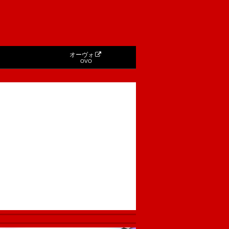
オーヴォ
OVO