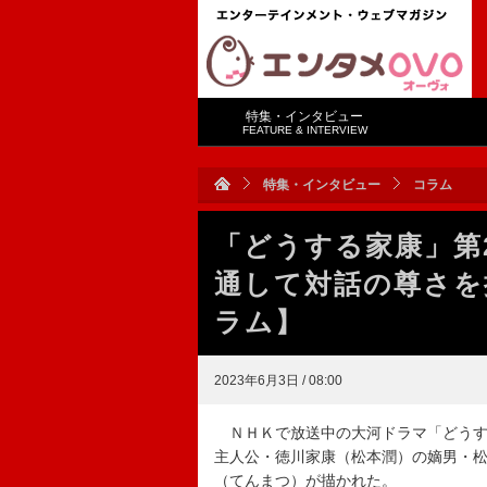
特集・インタビュー
FEATURE & INTERVIEW
特集・インタビュー
コラム
「どうする家康」第
通して対話の尊さを
ラム】
2023年6月3日 / 08:00
ＮＨＫで放送中の大河ドラマ「どうする
主人公・徳川家康（松本潤）の嫡男・
（てんまつ）が描かれた。