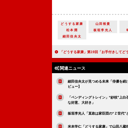
どうする家康
山田裕貴
松本潤
板垣李光人
細田佳央太
「どうする家康」第19回「お手付きしてどうする！」女性たちのたくましさを象徴するお万の言葉【大
関連ニュース
細田佳央太が見つめる未来「俳優を続け
ビュー】
「ペンディングトレイン」“紗枝”上白
な好意、大好き」
板垣李光人「直政は家臣団の“Ｚ世代”
米本学仁「どうする家康」で山田八蔵