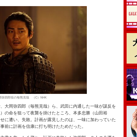
岡弥四郎役の毎熊克哉 （C）NHK
、大岡弥四郎（毎熊克哉）ら、武田に内通した一味が謀反を
純）の命を狙って夜襲を掛けたところ、本多忠勝（山田裕
伏せに遭い、失敗。計画が露見したのは、一味に加わっていた
、事前に計画を信康に打ち明けたためだった。