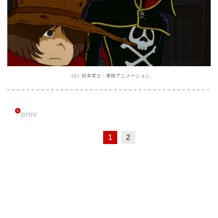
（C）松本零⼠・東映アニメーション
prev
1
2