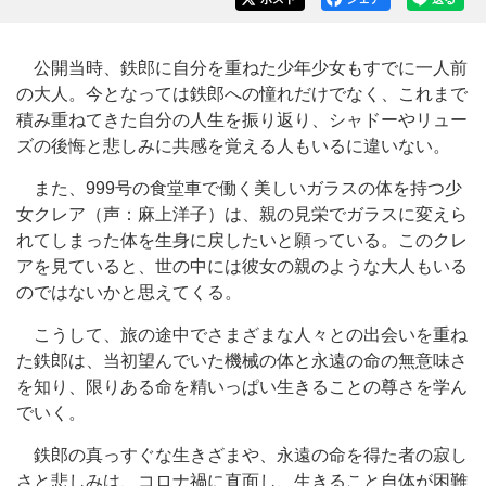
公開当時、鉄郎に自分を重ねた少年少女もすでに一人前
の大人。今となっては鉄郎への憧れだけでなく、これまで
積み重ねてきた自分の人生を振り返り、シャドーやリュー
ズの後悔と悲しみに共感を覚える人もいるに違いない。
また、999号の食堂車で働く美しいガラスの体を持つ少
女クレア（声：麻上洋子）は、親の見栄でガラスに変えら
れてしまった体を生身に戻したいと願っている。このクレ
アを見ていると、世の中には彼女の親のような大人もいる
のではないかと思えてくる。
こうして、旅の途中でさまざまな人々との出会いを重ね
た鉄郎は、当初望んでいた機械の体と永遠の命の無意味さ
を知り、限りある命を精いっぱい生きることの尊さを学ん
でいく。
鉄郎の真っすぐな生きざまや、永遠の命を得た者の寂し
さと悲しみは、コロナ禍に直面し、生きること自体が困難