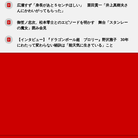
広瀬すず「身長があと５センチほしい」 栗田貫一「井上真樹夫さ
んにかわいがってもらった」
御笠ノ忠次、松本零士とのエピソードを明かす 舞台「スタンレー
の魔女」囲み会見
【インタビュー】『ドラゴンボール超 ブロリー』野沢雅子 30年
にわたって変わらない秘訣は「能天気に生きている」こと