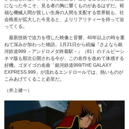
になった今こそ、見る者の胸に響くものがあるはずだ。裕
福な機械人間が貧しい生身の人間を支配する世界観も、社
会格差が拡大した今見ると、よりリアリティーを持って迫
ってくる。
最新技術で迫力を増した映像と音響、40年以上の時を重
ねて深みが加わった物語。1月21日から続編『さよなら銀
河鉄道999 －アンドロメダ終着駅－』（81）のドルビーシ
ネマ版も順次公開される今が、この名作を改めて体感する
好機。ゴダイゴの名曲「銀河鉄道999/THE GALAXY
EXPRESS 999」が流れるエンドロールでは、熱いものが
こみあげてくること必至だ。
（井上健一）