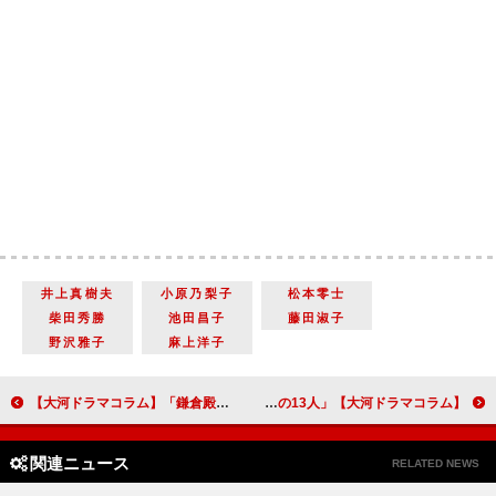
井上真樹夫
小原乃梨子
松本零士
柴田秀勝
池田昌子
藤田淑子
野沢雅子
麻上洋子
【大河ドラマコラム】「鎌倉殿の13人」第１回「大いなる小競り合い」主人公・北条義時と源頼朝、姉・政子の関わりに期待が膨らむ物語の船出
【大河ドラマコラム】「鎌倉殿の13人」第２回「佐殿の腹」義時と頼朝、「奇妙なバディ」の鮮やかな船出
関連ニュース
RELATED NEWS