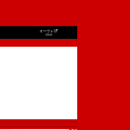
オーヴォ
OVO