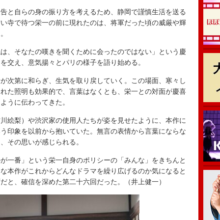
告と自らの身の振り方を考えるため、静岡で謹慎生活を送る
古い寺で待つ栄一の前に現れたのは、将軍だった頃の威厳や輝
た。
は、そなたの嘆きを聞くために会ったのではない」という慶
りを交え、意気揚々とパリの様子を語り始める。
が次第に和らぎ、生気を取り戻していく。この場面、寒々し
られた照明も効果的で、言葉はなくとも、栄一との対面が慶喜
るように伝わってきた。
川絵梨）や渋沢家の使用人たちが姿を見せたように、本作に
いう印象を以前から抱いていた。無言の表情から言葉にならな
も、その思いが感じられる。
が一番」という栄一自身のポリシーの「みんな」をきちんと
んな本作がこれからどんなドラマを繰り広げるのか気になると
ずだと、確信を深めた第二十六回だった。（井上健一）