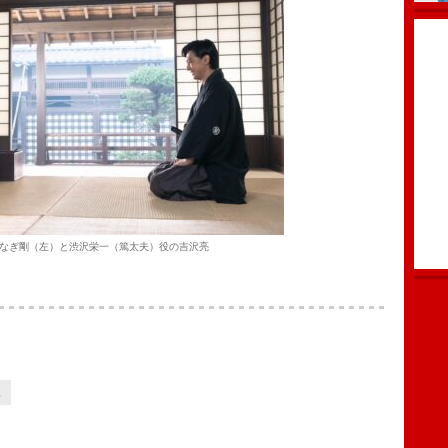
なぎ剛（左）と渋沢栄一（篤太夫）役の吉沢亮
2