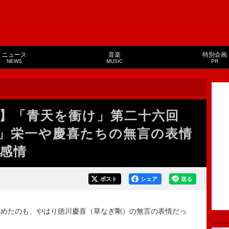
ニュース
音楽
特別企画
NEWS
MUSIC
PR
】「青天を衝け」第二十六回
」栄一や慶喜たちの無言の表情
感情
ポスト
シェア
送る
めたのも、やはり徳川慶喜（草なぎ剛）の無言の表情だっ