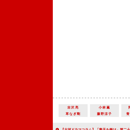
吉沢亮
小林薫
草なぎ剛
藤野涼子
【大河ドラマコラム】「青天を衝け」第二十五回「篤太夫、帰国する」圧倒的密度で繰り広げられた戊