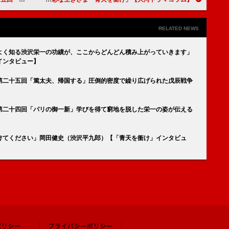
RELATED NEWS
よく知る渋沢栄一の功績が、ここからどんどん積み上がっていきます」
インタビュー】
第二十五回「篤太夫、帰国する」圧倒的密度で繰り広げられた戊辰戦争
第二十四回「パリの御一新」学びを得て窮地を脱した栄一の姿が伝える
けてください」岡田健史（渋沢平九郎）【「青天を衝け」インタビュ