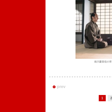
徳川慶喜役の草
prev
1