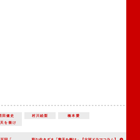
岡田健史
村川絵梨
橋本愛
青天を衝け
辰戦争のいきさつ
【大河ドラマコラム】「青天を衝け」第二十七回「篤太夫、駿府で励む」新しい時代の波に乗る栄一と乗り遅れた男たちの多彩な生きざま