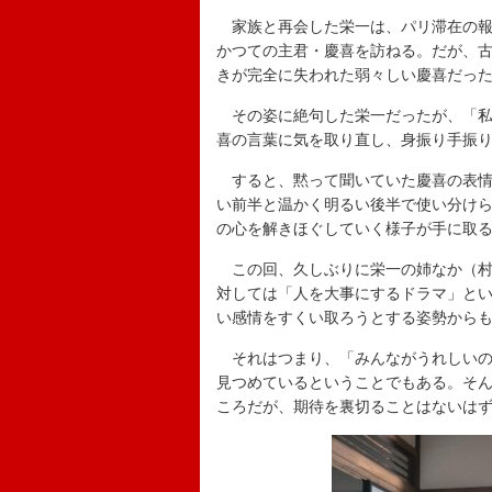
家族と再会した栄一は、パリ滞在の報
かつての主君・慶喜を訪ねる。だが、
きが完全に失われた弱々しい慶喜だっ
その姿に絶句した栄一だったが、「私
喜の言葉に気を取り直し、身振り手振
すると、黙って聞いていた慶喜の表情
い前半と温かく明るい後半で使い分け
の心を解きほぐしていく様子が手に取
この回、久しぶりに栄一の姉なか（村
対しては「人を大事にするドラマ」と
い感情をすくい取ろうとする姿勢から
それはつまり、「みんながうれしいの
見つめているということでもある。そ
ころだが、期待を裏切ることはないは