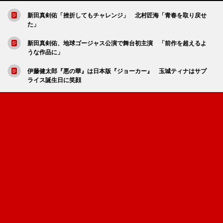
新田真剣佑「挫折してもチャレンジ」 北村匠海「青春を取り戻せ
た」
新田真剣佑、地球ゴージャス公演で舞台初主演 「前作を超えるよ
うな作品に」
伊藤健太郎『悪の華』は日本版『ジョーカー』 玉城ティナはサプ
ライス誕生日に笑顔