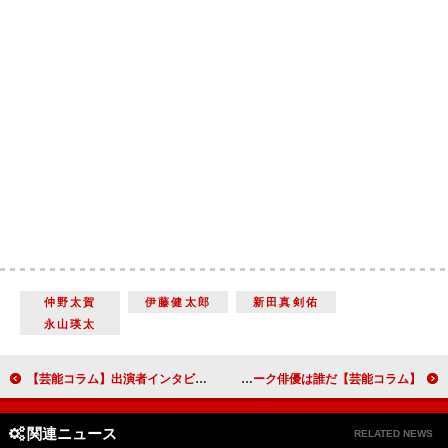
仲野太賀
伊藤健太郎
新田真剣佑
永山瑛太
【芸能コラム】出演者インタビューで振り返る「いだてん～東京オリムピック噺（ばなし）～」後編 森山未來、神木隆之介、勝地涼…落語パートを彩った個性的な面々
【芸能コラム】令和元年、新時代にスタートダッシュを切るブレーク俳優は誰だ！？
関連ニュース
RELATED NEWS