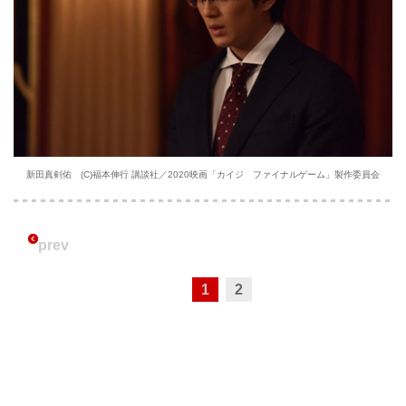
新田真剣佑 (C)福本伸行 講談社／2020映画「カイジ ファイナルゲーム」製作委員会
prev
1
2