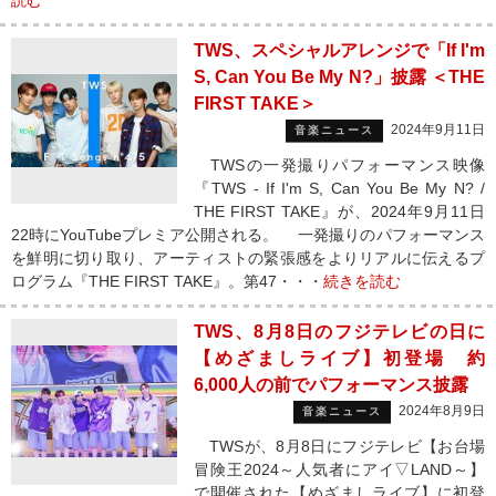
読む
TWS、スペシャルアレンジで「If I'm
S, Can You Be My N?」披露 ＜THE
FIRST TAKE＞
2024年9月11日
音楽ニュース
TWSの一発撮りパフォーマンス映像
『TWS - If I'm S, Can You Be My N? /
THE FIRST TAKE』が、2024年9月11日
22時にYouTubeプレミア公開される。 一発撮りのパフォーマンス
を鮮明に切り取り、アーティストの緊張感をよりリアルに伝えるプ
ログラム『THE FIRST TAKE』。第47・・・
続きを読む
TWS、8月8日のフジテレビの日に
【めざましライブ】初登場 約
6,000人の前でパフォーマンス披露
2024年8月9日
音楽ニュース
TWSが、8月8日にフジテレビ【お台場
冒険王2024～人気者にアイ▽LAND～】
で開催された【めざましライブ】に初登