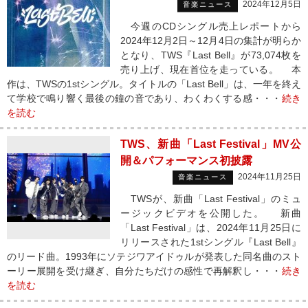
2024年12月5日
音楽ニュース
今週のCDシングル売上レポートから
2024年12月2日～12月4日の集計が明らか
となり、TWS『Last Bell』が73,074枚を
売り上げ、現在首位を走っている。 本
作は、TWSの1stシングル。タイトルの「Last Bell」は、一年を終え
て学校で鳴り響く最後の鐘の音であり、わくわくする感・・・
続き
を読む
TWS、新曲「Last Festival」MV公
開＆パフォーマンス初披露
2024年11月25日
音楽ニュース
TWSが、新曲「Last Festival」のミュ
ージックビデオを公開した。 新曲
「Last Festival」は、2024年11月25日に
リリースされた1stシングル『Last Bell』
のリード曲。1993年にソテジワアイドゥルが発表した同名曲のスト
ーリー展開を受け継ぎ、自分たちだけの感性で再解釈し・・・
続き
を読む