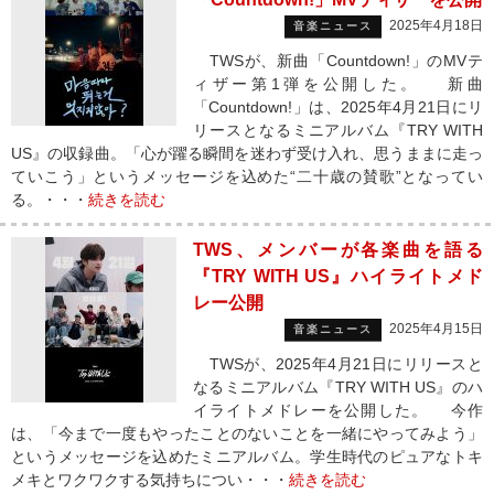
2025年4月18日
音楽ニュース
TWSが、新曲「Countdown!」のMVテ
ィザー第1弾を公開した。 新曲
「Countdown!」は、2025年4月21日にリ
リースとなるミニアルバム『TRY WITH
US』の収録曲。「心が躍る瞬間を迷わず受け入れ、思うままに走っ
ていこう」というメッセージを込めた“二十歳の賛歌”となってい
る。・・・
続きを読む
TWS、メンバーが各楽曲を語る
『TRY WITH US』ハイライトメド
レー公開
2025年4月15日
音楽ニュース
TWSが、2025年4月21日にリリースと
なるミニアルバム『TRY WITH US』のハ
イライトメドレーを公開した。 今作
は、「今まで一度もやったことのないことを一緒にやってみよう」
というメッセージを込めたミニアルバム。学生時代のピュアなトキ
メキとワクワクする気持ちについ・・・
続きを読む