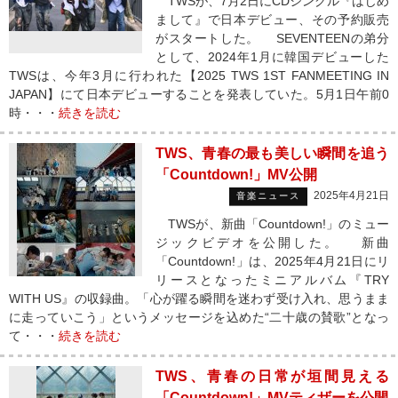
TWSが、7月2日にCDシングル『はじめ
まして』で日本デビュー、その予約販売
がスタートした。 SEVENTEENの弟分
として、2024年1月に韓国デビューした
TWSは、今年3月に行われた【2025 TWS 1ST FANMEETING IN
JAPAN】にて日本デビューすることを発表していた。5月1日午前0
時・・・
続きを読む
TWS、青春の最も美しい瞬間を追う
「Countdown!」MV公開
2025年4月21日
音楽ニュース
TWSが、新曲「Countdown!」のミュー
ジックビデオを公開した。 新曲
「Countdown!」は、2025年4月21日にリ
リースとなったミニアルバム『TRY
WITH US』の収録曲。「心が躍る瞬間を迷わず受け入れ、思うまま
に走っていこう」というメッセージを込めた“二十歳の賛歌”となっ
て・・・
続きを読む
TWS、青春の日常が垣間見える
「Countdown!」MVティザーを公開