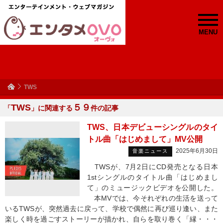
MENU
TWS
TWS
５９
「
」に関連する
件の記事
TWS、日本デビューシングルのタイ
トル曲「はじめまして」MV公開
2025年6月30日
音楽ニュース
TWSが、7月2日にCD発売となる日本
1stシングルのタイトル曲「はじめまし
て」のミュージックビデオを公開した。
本MVでは、今それぞれの生活を送って
いるTWSが、突然過去に戻って、学校で偶然に再び巡り逢い、また
楽しく時を過ごすストーリーが描かれ、自らを取り巻く「縁・・・