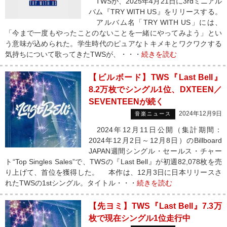
TWSが、2025年4月21日に3rdミニアル
バム『TRY WITH US』をリリースする。
アルバム名「TRY WITH US」には、
「今まで一度もやったことのないことを一緒にやってみよう」とい
う意味が込められた。学生時代のピュアなトキメキとワクワクする
気持ちについて歌ってきたTWSが、・・・
続きを読む
【ビルボード】TWS『Last Bell』
8.2万枚でシングル1位、DXTEEN／
SEVENTEENが続く
2024年12月9日
音楽ニュース
2024年12月11日公開（集計期間：
2024年12月2日～12月8日）のBillboard
JAPAN週間シングル・セールス・チャー
ト“Top Singles Sales”で、TWSの『Last Bell』が初週82,078枚を売
り上げて、首位を獲得した。 本作は、12月3日に日本リリースさ
れたTWSの1stシングル。タイトル・・・
続きを読む
【先ヨミ】TWS『Last Bell』7.3万
枚で現在シングル1位走行中