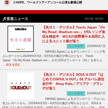
J-HOPE、ワールドツアーアンコール公演を劇場公開
音楽ニュース
MUSIC NEWS
【先ヨミ・デジタル】Travis Japan「On
My Road -Stadium ver.-」がDLソング首
位を独走中 M!LKの佐野勇斗＆吉田仁人
によるユニット曲が追う
2026年8月7日
Ｊ－ＰＯＰ
GfK/NIQ Japanによるダウンロード・ソング売
上レポートから2026年8月3日～8月5日の集計が明らかとなり、Travis
Japan「On My Road -Stadium ver.-」が11,550ダウンロード（DL）を売り上
…
続きを読む
【先ヨミ・デジタル】SOUL'd OUT『は
じめてのSOUL'd OUT』DLアルバム首位
走行中 Stray Kids／アリアナ・グラン
デが追う
2026年8月7日
Ｊ－ＰＯＰ
GfK/NIQ Japanによるダウンロード・アルバム
売上レポートから、2026年8月3日～8月5日の集計が明らかとなり、SOUL’d
OUT『はじめてのSOUL’d OUT』が341ダウンロード（DL）でトップを …
続き