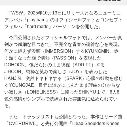
TWSが、2025年10月13日にリリースとなるニューミニ
アルバム『play hard』のオフィシャルフォトとコンセプト
フィルム「hard mode」バージョンを公開した。
今回公開されたオフィシャルフォトでは、メンバーが真
剣かつ繊細な目つきで、不完全な青春の複雑な心を表現。
何かに絶えず没頭（IMMERSION）するKYUNGMIN、赤
く熱くなった顔で情熱（PASSION）を表現した
DOHOON、傷だらけのまま彷徨（ADRIFT）する
JIHOON、純粋な笑みで楽しさ（JOY）を表わした
HANJIN、突然ドキドキする（SPARK）心臓の鼓動を感じ
るYOUNGJAE、目元に涙がにじんだまま理由の分からな
い寂しさ（LONELINESS）に陥ったSHINYUまで、6人6
色の感情がシンプルで洗練された雰囲気に込められてい
る。
また、トラックリストも公開となった。本作はリード曲
「OVERDRIVE」と先行公開曲「Head Shoulders Knees