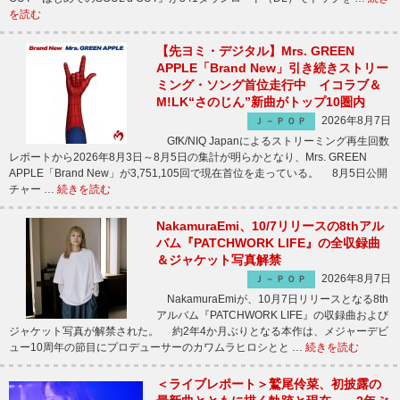
を読む
【先ヨミ・デジタル】Mrs. GREEN
APPLE「Brand New」引き続きストリー
ミング・ソング首位走行中 イコラブ＆
M!LK“さのじん”新曲がトップ10圏内
2026年8月7日
Ｊ－ＰＯＰ
GfK/NIQ Japanによるストリーミング再生回数
レポートから2026年8月3日～8月5日の集計が明らかとなり、Mrs. GREEN
APPLE「Brand New」が3,751,105回で現在首位を走っている。 8月5日公開
チャー …
続きを読む
NakamuraEmi、10/7リリースの8thアル
バム『PATCHWORK LIFE』の全収録曲
＆ジャケット写真解禁
2026年8月7日
Ｊ－ＰＯＰ
NakamuraEmiが、10月7日リリースとなる8th
アルバム『PATCHWORK LIFE』の収録曲および
ジャケット写真が解禁された。 約2年4か月ぶりとなる本作は、メジャーデビ
ュー10周年の節目にプロデューサーのカワムラヒロシとと …
続きを読む
＜ライブレポート＞鷲尾伶菜、初披露の