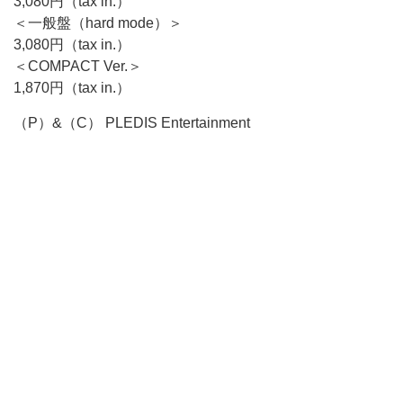
3,080円（tax in.）
＜一般盤（hard mode）＞
3,080円（tax in.）
＜COMPACT Ver.＞
1,870円（tax in.）
（P）&（C） PLEDIS Entertainment