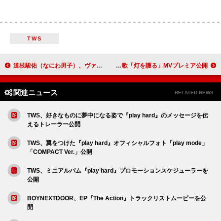
TWS
道枝駿佑（なにわ男子）、ヴァレンティノの最新ルックで空港に
スピッツ、アニメ『SPY×FAMILY』OP主題歌「灯を護る」MVプレミア公開
関連ニュース
RELATED NEWS
TWS、好きなものに夢中になる姿で『play hard』のメッセージを伝
えるトレーラー公開
TWS、翼をつけた『play hard』オフィシャルフォト「play mode」
「COMPACT Ver.」公開
TWS、ミニアルバム『play hard』プロモーションスケジューラーを
公開
BOYNEXTDOOR、EP『The Action』トラックリストムービーを公
開