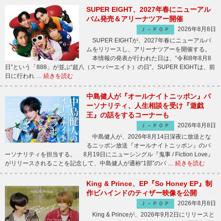
SUPER EIGHT、2027年春にニューアル
バム発売＆アリーナツアー開催
2026年8月8日
Ｊ－ＰＯＰ
SUPER EIGHTが、2027年春にニューアルバ
ムをリリースし、アリーナツアーを開催する。
本情報の発表が行われた日は、“令和8年8月8
日”という「888」が並ぶ“超八（スーパーエイト）の日”。SUPER EIGHTは、前
日に行われ …
続きを読む
中島健人が『オールナイトニッポン』パ
ーソナリティ、人生相談を受け『遊戯
王』の話をするコーナーも
2026年8月8日
Ｊ－ＰＯＰ
中島健人が、2026年8月14日深夜に放送とな
るニッポン放送『オールナイトニッポン』のパ
ーソナリティを担当する。 8月19日にニューシングル『鬼事 / Fiction Love』
がリリースされることを記念して、中島健人が通称“1部”のパ …
続きを読む
King & Prince、EP『So Honey EP』制
作ビハインドのティザー映像を公開
2026年8月8日
Ｊ－ＰＯＰ
King & Princeが、2026年9月2日にリリースと