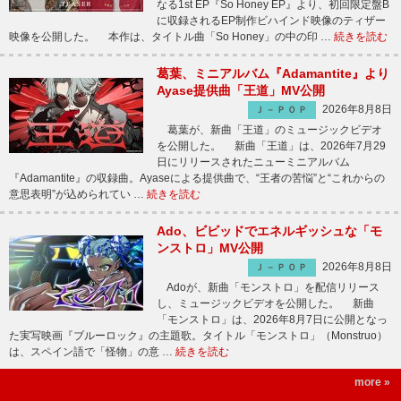
なる1st EP『So Honey EP』より、初回限定盤B
に収録されるEP制作ビハインド映像のティザー
映像を公開した。 本作は、タイトル曲「So Honey」の中の印 …
続きを読む
葛葉、ミニアルバム『Adamantite』より
Ayase提供曲「王道」MV公開
2026年8月8日
Ｊ－ＰＯＰ
葛葉が、新曲「王道」のミュージックビデオ
を公開した。 新曲「王道」は、2026年7月29
日にリリースされたニューミニアルバム
『Adamantite』の収録曲。Ayaseによる提供曲で、“王者の苦悩”と“これからの
意思表明”が込められてい …
続きを読む
Ado、ビビッドでエネルギッシュな「モ
ンストロ」MV公開
2026年8月8日
Ｊ－ＰＯＰ
Adoが、新曲「モンストロ」を配信リリース
し、ミュージックビデオを公開した。 新曲
「モンストロ」は、2026年8月7日に公開となっ
た実写映画『ブルーロック』の主題歌。タイトル「モンストロ」（Monstruo）
は、スペイン語で「怪物」の意 …
続きを読む
more »