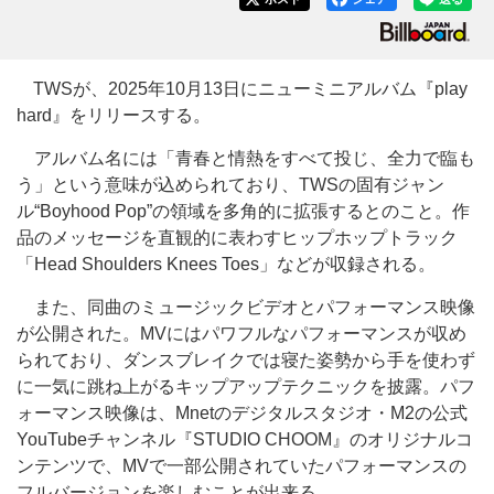
TWSが、2025年10月13日にニューミニアルバム『play
hard』をリリースする。
アルバム名には「青春と情熱をすべて投じ、全力で臨も
う」という意味が込められており、TWSの固有ジャン
ル“Boyhood Pop”の領域を多角的に拡張するとのこと。作
品のメッセージを直観的に表わすヒップホップトラック
「Head Shoulders Knees Toes」などが収録される。
また、同曲のミュージックビデオとパフォーマンス映像
が公開された。MVにはパワフルなパフォーマンスが収め
られており、ダンスブレイクでは寝た姿勢から手を使わず
に一気に跳ね上がるキップアップテクニックを披露。パフ
ォーマンス映像は、Mnetのデジタルスタジオ・M2の公式
YouTubeチャンネル『STUDIO CHOOM』のオリジナルコ
ンテンツで、MVで一部公開されていたパフォーマンスの
フルバージョンを楽しむことが出来る。