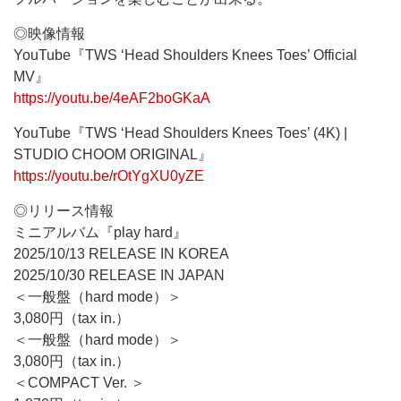
◎映像情報
YouTube『TWS ‘Head Shoulders Knees Toes’ Official
MV』
https://youtu.be/4eAF2boGKaA
YouTube『TWS ‘Head Shoulders Knees Toes’ (4K) |
STUDIO CHOOM ORIGINAL』
https://youtu.be/rOtYgXU0yZE
◎リリース情報
ミニアルバム『play hard』
2025/10/13 RELEASE IN KOREA
2025/10/30 RELEASE IN JAPAN
＜一般盤（hard mode）＞
3,080円（tax in.）
＜一般盤（hard mode）＞
3,080円（tax in.）
＜COMPACT Ver. ＞