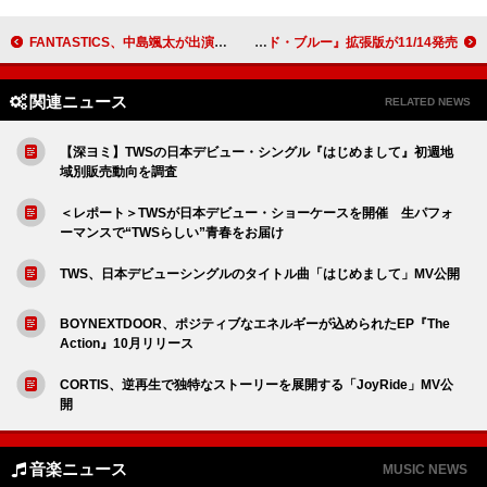
FANTASTICS、中島颯太が出演する映画『ロマンティック・キラー』テーマソング＆初ベストアルバム発売へ
ザ・ローリング・ストーンズ、1976年の『ブラック・アンド・ブルー』拡張版が11/14発売
関連ニュース
RELATED NEWS
【深ヨミ】TWSの日本デビュー・シングル『はじめまして』初週地
域別販売動向を調査
＜レポート＞TWSが日本デビュー・ショーケースを開催 生パフォ
ーマンスで“TWSらしい”青春をお届け
TWS、日本デビューシングルのタイトル曲「はじめまして」MV公開
BOYNEXTDOOR、ポジティブなエネルギーが込められたEP『The
Action』10月リリース
CORTIS、逆再生で独特なストーリーを展開する「JoyRide」MV公
開
音楽ニュース
MUSIC NEWS