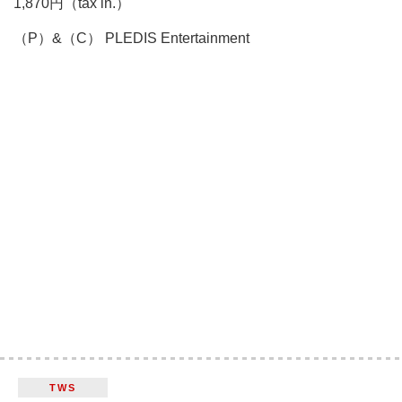
1,870円（tax in.）
（P）&（C） PLEDIS Entertainment
TWS