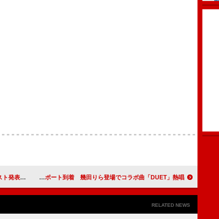
SESSIONSらが出演
ZICO、8年ぶり＆一夜限りの日本単独公演オフィシャルレポート到着 幾田りら登場でコラボ曲「DUET」熱唱
RELATED NEWS