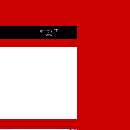
オーヴォ
OVO