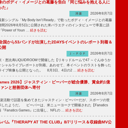
身のボディ・イメージとの葛藤を告白「同じ悩みを抱える人に
った」
2026年8月7日
洋楽
ングル「My Body Isn’t Ready」で歌ったボディ・イメージとの葛藤
間2026年8月5日に公開された米バラエティのインタビューで率直に語
wer of Youn …
続きを読む
、全国から53バンドが出演した2DAYSイベントのレポート到着＆
公開
2026年8月7日
Ｊ－ＰＯＰ
京・恵比寿LIQUIDROOMで開催した【リキッドルームで47 ～ぐんゆうか
ィシャルライブレポートが到着。あわせて、本イベントのラストを飾った
尺ライブ映像も公開となった。 8月3日、4日の2 …
続きを読む
s Games 2026】ジャスティン・ビーバーが総合優勝、賞金約1億
をファンと慈善団体へ寄付
2026年8月7日
洋楽
楽活動で話題を集めてきたジャスティン・ビーバーだが、スポーツの世
したようだ。 ビーバーは、米ニューヨークで開催された【Fanatics
『Fanatics Games』に出場し、NFLの …
続きを読む
ルバム『THERAPY AT THE CLUB』8/7リリース＆収録曲MV公