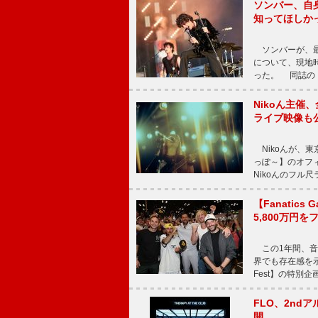
ソンバー、自
知ってほしか
ソンバーが、最新シ
について、現地時
った。 同誌の『Po
Nikoん主催
ライブ映像も
Nikoんが、東
っぽ～】のオフ
Nikoんのフル
【Fanatic
5,800万円
この1年間、音
界でも存在感を示
Fest】の特別企画
FLO、2ndア
開