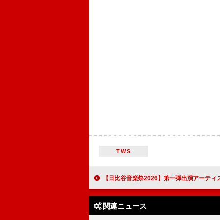
TWS
【日比谷音楽祭2026】第一弾出演アーティスト発表 ふみの／ORANGE RANGE(ACOUSTIC SET)／SOIL&"PIMP"
関連ニュース