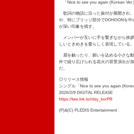
「Nice to see you again (K
歌詞の物語に沿った振付が展開され、
や、特にブリッジ部分でDOHOONを
が深い印象を残す。
メンバーが互いに手を繋ぎながら挨拶
しいときめきを愛らしく表現している
眉を触ったり、願いを込める小さな動
外で繰り広げられる花火の背景演出が
だ。
◎リリース情報
シングル「Nice to see you again (Korea
2026/2/9 DIGITAL RELEASE
https://tws.lnk.to/ntsy_korPR
(P)&(C) PLEDIS Entertainment