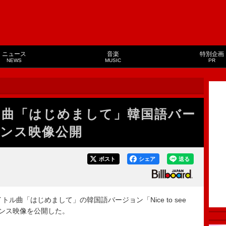
ニュース
音楽
特別企画
NEWS
MUSIC
PR
ー曲「はじめまして」韓国語バー
ンス映像公開
ポスト
シェア
送る
曲「はじめまして」の韓国語バージョン「Nice to see
パフォーマンス映像を公開した。