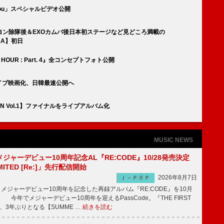
 You」スペシャルビデオ公開
ヨン除隊後＆EXOカムバ後日本初ステージなど見どころ満載の
UOKA】初日
 HOUR : Part. 4』全コンセプトフォト公開
ライブ映画化、日韓最速公開へ
ON Vol.1】ファイナルをライブアルバム化
MUSIC NEWS
、メジャーデビュー10周年記念AL『RE:CODE』10/28発売決定
IMITED [Re:]」先行配信開始
2026年8月7日
Ｊ－ＰＯＰ
が、メジャーデビュー10周年を記念した再録アルバム『RE:CODE』を10月
 今年でメジャーデビュー10周年を迎えるPassCode。『THE FIRST
演、3年ぶりとなる【SUMME …
続きを読む