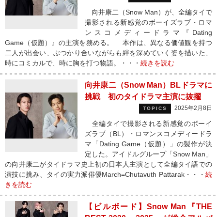
向井康二（Snow Man）が、全編タイで
撮影される新感覚のボーイズラブ・ロマ
ンスコメディードラマ『Dating
Game（仮題）』の主演を務める。 本作は、異なる価値観を持つ
二人が出会い、ぶつかり合いながらも絆を深めていく姿を描いた、
時にコミカルで、時に胸を打つ物語。・・・
続きを読む
向井康二（Snow Man）BLドラマに
挑戦 初のタイドラマ主演に抜擢
2025年2月8日
TOPICS
全編タイで撮影される新感覚のボーイ
ズラブ（BL）・ロマンスコメディードラ
マ「Dating Game（仮題）」の製作が決
定した。アイドルグループ「Snow Man」
の向井康二がタイドラマ史上初の日本人主演として全編タイ語での
演技に挑み、タイの実力派俳優March=Chutavuth Pattarak・・・
続
きを読む
【ビルボード】Snow Man『THE