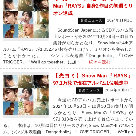
Man『RAYS』自身2作目の初週ミリ
オン達成
2024年11月1日
音楽ニュース
SoundScan JapanによるCDアルバム売
上レポートから2024年10月28日～31日の
集計が明らかとなり、Snow Manの4thア
ルバム『RAYS』が1,032,457枚を売り上げて、ミリオンを突破した
ことがわかった。 シングル表題曲「Dangerholic」「LOVE
TRIGGER」「We’ll go together」に加・・・
続きを読む
【先ヨミ】Snow Man『RAYS』
97.1万枚で現在アルバム1位独走中
2024年10月31日
音楽ニュース
今週のCDアルバム売上レポートから
2024年10月28日～10月30日の集計が明
らかとなり、Snow Manの『RAYS』が
971,313枚を売り上げて首位を走ってい
る。 本作は、10月30日にリリースされたSnow Manの4thアルバ
ム。シングル表題曲「Dangerholic」「LOVE TRIGGER」「We’ll go