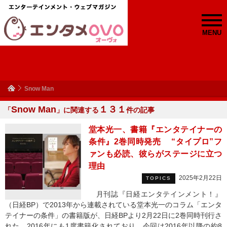
MENU
Snow Man
Snow Man
１３１
「
」に関連する
件の記事
堂本光一、書籍『エンタテイナーの
条件』2巻同時発売 “タイプロ”フ
ァンも必読、彼らがステージに立つ
理由
2025年2月22日
TOPICS
月刊誌『日経エンタテインメント！』
（日経BP）で2013年から連載されている堂本光一のコラム「エンタ
テイナーの条件」の書籍版が、日経BPより2月22日に2巻同時刊行さ
れた。2016年にも1度書籍化されており、今回は2016年以降の約8