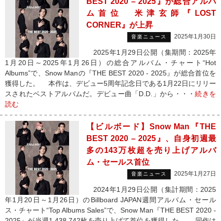
BEST 2020 – 2025』が総合アルバ
ム首位 米津玄師『LOST
CORNER』が上昇
2025年1月30日
音楽ニュース
2025年1月29日公開（集期間：2025年
1月20日～2025年1月26日）の総合アルバム・チャート“Hot
Albums”で、Snow Manの『THE BEST 2020 - 2025』が総合首位を
獲得した。 本作は、デビュー5周年記念日である1月22日にリリー
スされたベストアルバムだ。デビュー曲「D.D.」から・・・
続きを
読む
【ビルボード】Snow Man『THE
BEST 2020 – 2025』、自身初週最
多の143万枚超を売り上げアルバ
ム・セールス首位
2025年1月27日
音楽ニュース
2024年1月29日公開（集計期間：2025
年1月20日～1月26日）のBillboard JAPAN週間アルバム・セール
ス・チャート“Top Albums Sales”で、Snow Man『THE BEST 2020 -
2025』が当週1,438,742枚を売り上げて首位を獲得した。 同作は