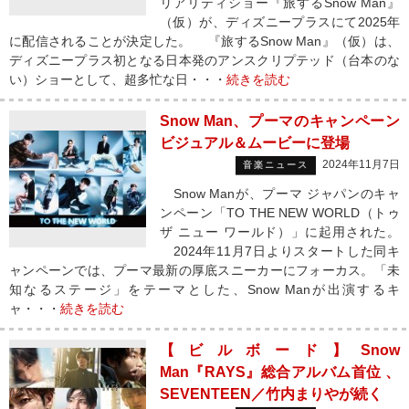
リアリティショー『旅するSnow Man』
（仮）が、ディズニープラスにて2025年
に配信されることが決定した。 『旅するSnow Man』（仮）は、
ディズニープラス初となる日本発のアンスクリプテッド（台本のな
い）ショーとして、超多忙な日・・・
続きを読む
Snow Man、プーマのキャンペーン
ビジュアル＆ムービーに登場
2024年11月7日
音楽ニュース
Snow Manが、プーマ ジャパンのキャ
ンペーン「TO THE NEW WORLD（トゥ
ザ ニュー ワールド）」に起用された。
2024年11月7日よりスタートした同キ
ャンペーンでは、プーマ最新の厚底スニーカーにフォーカス。「未
知なるステージ」をテーマとした、Snow Manが出演するキ
ャ・・・
続きを読む
【ビルボード】Snow
Man『RAYS』総合アルバム首位 、
SEVENTEEN／竹内まりやが続く