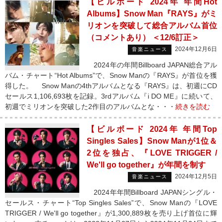
【ビルボード 2024年 年間Hot
Albums】Snow Man『RAYS』がミ
リオンを突破して総合アルバム首位
（コメントあり） ＜12/6訂正＞
2024年12月6日
音楽ニュース
2024年の年間Billboard JAPAN総合アル
バム・チャート“Hot Albums”で、Snow Manの『RAYS』が首位を獲
得した。 Snow Manの4thアルバムとなる『RAYS』は、初週にCD
セールス1,106,693枚を記録。3rdアルバム『i DO ME』に続いて、
初週でミリオンを突破した2作目のアルバムとな・・・
続きを読む
【ビルボード 2024年 年間Top
Singles Sales】Snow Manが1位＆
2位を独占、『LOVE TRIGGER /
We'll go together』が年間を制す
2024年12月5日
音楽ニュース
2024年年間Billboard JAPANシングル・
セールス・チャート“Top Singles Sales”で、Snow Manの『LOVE
TRIGGER / We'll go together』が1,300,889枚を売り上げ首位に輝