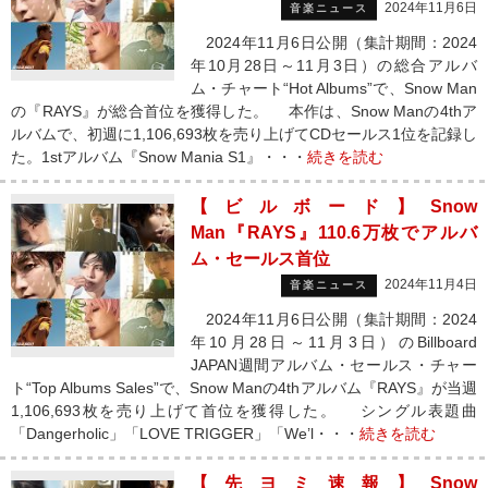
2024年11月6日
音楽ニュース
2024年11月6日公開（集計期間：2024
年10月28日～11月3日）の総合アルバ
ム・チャート“Hot Albums”で、Snow Man
の『RAYS』が総合首位を獲得した。 本作は、Snow Manの4thア
ルバムで、初週に1,106,693枚を売り上げてCDセールス1位を記録し
た。1stアルバム『Snow Mania S1』・・・
続きを読む
【ビルボード】Snow
Man『RAYS』110.6万枚でアルバ
ム・セールス首位
2024年11月4日
音楽ニュース
2024年11月6日公開（集計期間：2024
年10月28日～11月3日）のBillboard
JAPAN週間アルバム・セールス・チャー
ト“Top Albums Sales”で、Snow Manの4thアルバム『RAYS』が当週
1,106,693枚を売り上げて首位を獲得した。 シングル表題曲
「Dangerholic」「LOVE TRIGGER」「We’l・・・
続きを読む
【先ヨミ速報】Snow