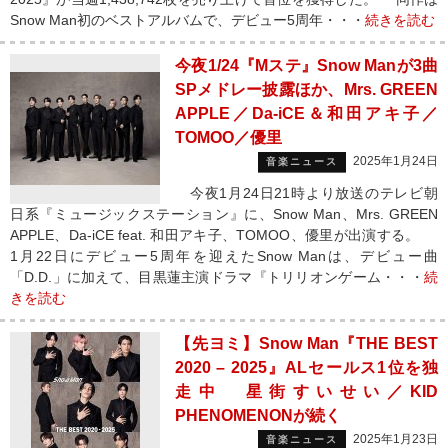
Snow Man初のベストアルバムで、デビュー5周年・・・
続きを読む
今夜1/24『Mステ』Snow Manが3曲
SPメドレー披露ほか、Mrs. GREEN
APPLE／Da-iCE＆和田アキ子／
TOMOO／優里
2025年1月24日
音楽ニュース
今夜1月24日21時より放送のテレビ朝
日系『ミュージックステーション』に、Snow Man、Mrs. GREEN
APPLE、Da-iCE feat. 和田アキ子、TOMOO、優里が出演する。
1月22日にデビュー5周年を迎えたSnow Manは、デビュー曲
「D.D.」に加えて、目黒蓮主演ドラマ『トリリオンゲーム・・・
続
きを読む
【先ヨミ】Snow Man『THE BEST
2020 – 2025』ALセールス1位を独
走中 星街すいせい／KID
PHENOMENONが続く
2025年1月23日
音楽ニュース