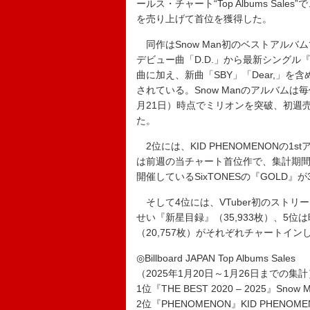
ールス・チャート“Top Albums Sales”で、
を売り上げて首位を獲得した。
同作はSnow Man初のベストアルバ
デビュー曲「D.D.」から最新シングル『
曲に加え、新曲「SBY」「Dear,」
されている。Snow Manのアルバム
月21日）時点でミリオンを突破、初週
た。
2位には、KID PHENOMENONの1s
は前週の当チャート首位作で、集計期間
開催しているSixTONESの『GOLD』
そして4位には、VTuber初のスト
せい『新星目録』（35,933枚）、5位は
（20,757枚）がそれぞれチャートイン
◎Billboard JAPAN Top Albums Sales
（2025年1月20日～1月26日までの集計
1位『THE BEST 2020 – 2025』Snow 
2位『PHENOMENON』KID PHENOME