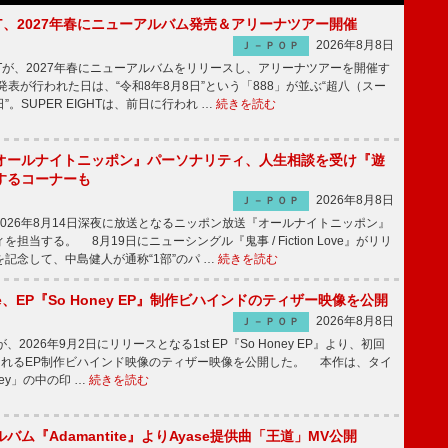
IGHT、2027年春にニューアルバム発売＆アリーナツアー開催
2026年8月8日
Ｊ－ＰＯＰ
GHTが、2027年春にニューアルバムをリリースし、アリーナツアーを開催す
表が行われた日は、“令和8年8月8日”という「888」が並ぶ“超八（スー
。SUPER EIGHTは、前日に行われ …
続きを読む
オールナイトニッポン』パーソナリティ、人生相談を受け『遊
するコーナーも
2026年8月8日
Ｊ－ＰＯＰ
026年8月14日深夜に放送となるニッポン放送『オールナイトニッポン』
担当する。 8月19日にニューシングル『鬼事 / Fiction Love』がリリ
記念して、中島健人が通称“1部”のパ …
続きを読む
rince、EP『So Honey EP』制作ビハインドのティザー映像を公開
2026年8月8日
Ｊ－ＰＯＰ
nceが、2026年9月2日にリリースとなる1st EP『So Honey EP』より、初回
されるEP制作ビハインド映像のティザー映像を公開した。 本作は、タイ
ney」の中の印 …
続きを読む
バム『Adamantite』よりAyase提供曲「王道」MV公開