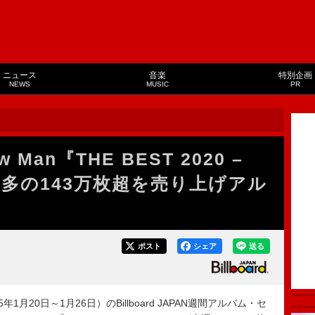
ニュース
音楽
特別企画
NEWS
MUSIC
PR
an『THE BEST 2020 –
最多の143万枚超を売り上げアル
ポスト
シェア
送る
1月20日～1月26日）のBillboard JAPAN週間アルバム・セ