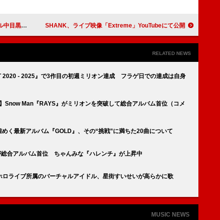
シングル1位
SHANK、ライブ映像「Extreme」YouTubeにて公開
RELATED NEWS
ST 2020 - 2025』で3作目の初週ミリオン達成 フラゲ日での達成は自身
bums】Snow Man『RAYS』がミリオンを突破して総合アルバム首位（コメ
に煌めく最新アルバム『GOLD』、その“挑戦”に満ちた20曲について
D』が総合アルバム首位 ちゃんみな『ハレンチ』が上昇中
ホロライブ所属のバーチャルアイドル、星街すいせいが高らかに歌
MUSIC NEWS