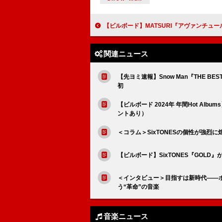
【ビルボード】MATSURI『アヴァンチュール中目黒』4.6万枚で
関連ニュース
【先ヨミ速報】Snow Man『THE BE
初
【ビルボード 2024年 年間Hot Al
ントあり）
＜コラム＞SixTONESの個性が強烈
【ビルボード】SixTONES『GOL
＜インタビュー＞目指すは新時代――
う“革命”の音楽
音楽ニュース