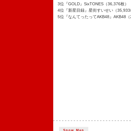
3位『GOLD』SixTONES（36,376枚）
4位『新星目録』星街すいせい（35,93
5位『なんてったってAKB48』AKB48（2
Snow Man