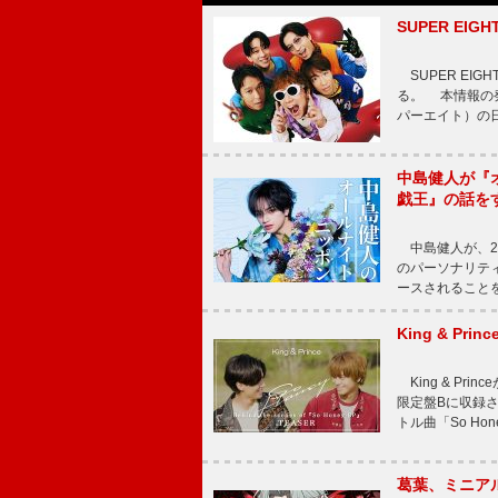
SUPER E
SUPER EI
る。 本情報の発
パーエイト）の日”
中島健人が『
戯王』の話を
中島健人が、2
のパーソナリティを
ースされることを
King & P
King & Pri
限定盤Bに収録
トル曲「So Ho
葛葉、ミニアル