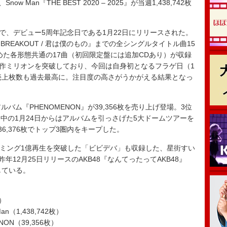
Snow Man『THE BEST 2020 – 2025』が当週1,438,742枚
ムで、デビュー5周年記念日である1月22日にリリースされた。
BREAKOUT / 君は僕のもの』までの全シングルタイトル曲15
を含めた各形態共通の17曲（初回限定盤には追加CDあり）が収録
は毎作ミリオンを突破しており、今回は自身初となるフラゲ日（1
売上枚数も過去最高に。注目度の高さがうかがえる結果となっ
tアルバム『PHENOMENON』が39,356枚を売り上げ登場。3位
中の1月24日からはアルバムを引っさげた5大ドームツアーを
が36,376枚でトップ3圏内をキープした。
リーミング1億再生を突破した「ビビデバ」も収録した、星街すい
昨年12月25日リリースのAKB48『なんてったってAKB48』
している。
）
Man（1,438,742枚）
NON（39,356枚）