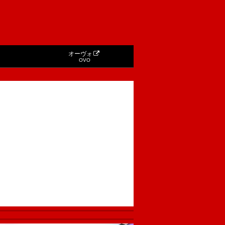
オーヴォ
OVO