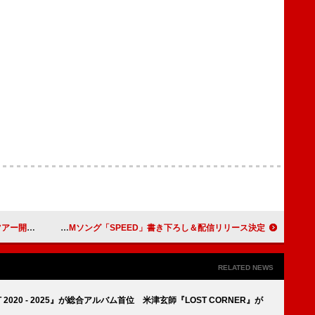
開催決定
なとり、アクエリアス新CMソング「SPEED」書き下ろし＆配信リリース決定
RELATED NEWS
T 2020 - 2025』が総合アルバム首位 米津玄師『LOST CORNER』が