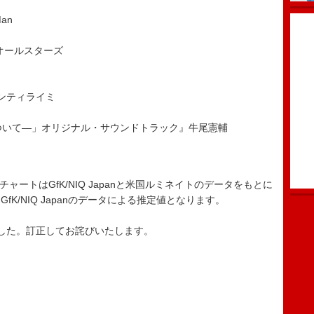
Man
ザンオールスターズ
ンティライミ
について―」オリジナル・サウンドトラック』牛尾憲輔
ード・チャートはGfK/NIQ Japanと米国ルミネイトのデータをもとに
K/NIQ Japanのデータによる推定値となります。
した。訂正してお詫びいたします。