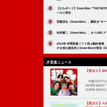
【ビルボード】Snow Man『THE BE
ールス首位
宮舘涼太（Snow Man）、謎多き“
向井康二（Snow Man）、タイのB
2024年 年間音楽ソフト売上動向発表
オを含む総合共にSnow Manが首位【Sou
音楽ニュース
【先ヨミ】SU
今週のCDアルバ
SUPER EI
SUPER EIG
【先ヨミ】≒