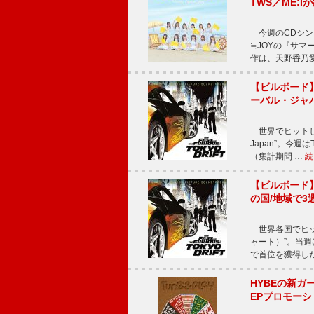
TWS／ME:I
今週のCDシング
≒JOYの『サマ
作は、天野香乃
【ビルボード】TE
ーバル・ジャ
世界でヒットしている
Japan”。今週はT
（集計期間 …
続
【ビルボード】TE
の国/地域で3
世界各国でヒット
ャート）”。当週はTE
で首位を獲得し
HYBEの新ガ
EPプロモー