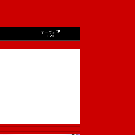
オーヴォ
OVO