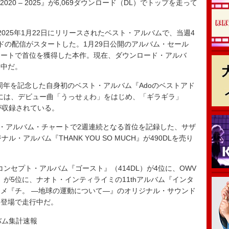
 2020 – 2025』が6,069ダウンロード（DL）でトップを走って
25年1月22日にリリースされたベスト・アルバムで、当週4
ドの配信がスタートした。1月29日公開のアルバム・セール
ャートで首位を獲得した本作。現在、ダウンロード・アルバ
走中だ。
周年を記念した自身初のベスト・アルバム『Adoのベストアド
本作には、デビュー曲「うっせぇわ」をはじめ、「ギラギラ」
が収録されている。
・アルバム・チャートで2週連続となる首位を記録した、サザ
・アルバム『THANK YOU SO MUCH』が490DLを売り
iのコンセプト・アルバム『ゴースト』（414DL）が4位に、OWV
30DL）が5位に、ナオト・インティライミの11thアルバム『インタ
ニメ『チ。 ―地球の運動について―』のオリジナル・サウンド
初登場で走行中だ。
ルバム集計速報