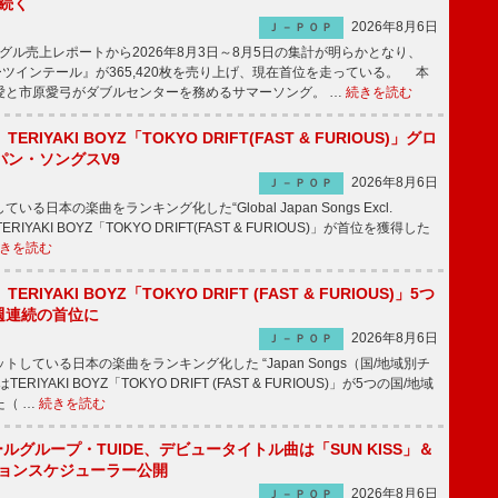
が続く
2026年8月6日
Ｊ－ＰＯＰ
ル売上レポートから2026年8月3日～8月5日の集計が明らかとなり、
ーツインテール』が365,420枚を売り上げ、現在首位を走っている。 本
愛と市原愛弓がダブルセンターを務めるサマーソング。 …
続きを読む
RIYAKI BOYZ「TOKYO DRIFT(FAST & FURIOUS)」グロ
パン・ソングスV9
2026年8月6日
Ｊ－ＰＯＰ
日本の楽曲をランキング化した“Global Japan Songs Excl.
ERIYAKI BOYZ「TOKYO DRIFT(FAST & FURIOUS)」が首位を獲得した
きを読む
RIYAKI BOYZ「TOKYO DRIFT (FAST & FURIOUS)」5つ
週連続の首位に
2026年8月6日
Ｊ－ＰＯＰ
している日本の楽曲をランキング化した “Japan Songs（国/地域別チ
RIYAKI BOYZ「TOKYO DRIFT (FAST & FURIOUS)」が5つの国/地域
た（ …
続きを読む
ールグループ・TUIDE、デビュータイトル曲は「SUN KISS」＆
ションスケジューラー公開
2026年8月6日
Ｊ－ＰＯＰ