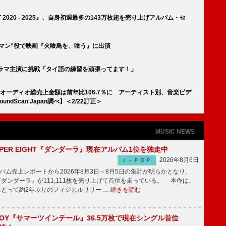
ST 2020 - 2025』、自身初週最多の143万枚超を売り上げアルバム・セ
キーマン”役で映画『火喰鳥を、喰う』に出演
Lドラマ主演に挑戦「タイ語の練習を頑張ってます！」
 オーディオ総売上金額は前年比106.7％に アーティスト別、音楽ビデ
ndScan Japan調べ】＜2/22訂正＞
MUSIC NEWS
PER EIGHT『ダンダーラ』現在アルバム1位を独走中
2026年8月6日
Ｊ－ＰＯＰ
ム売上レポートから2026年8月3日～8月5日の集計が明らかとなり、
GHT『ダンダーラ』が111,111枚を売り上げて首位を走っている。 本作は、
HTにとって約2年ぶりのフィジカルリリー …
続きを読む
JOY『サマーツインテール』36.5万枚で現在シングル首位