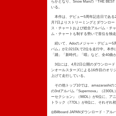
らかとなり、Snow Manの『THE BEST
いる。
本作は、デビュー5周年記念日である20
月7日よりストリーミングとダウンロー
ス・チャートおよび総合アルバム・チ
ム・チャートも制する勢いで首位を独
続いて、Adoのメジャー・デビュー5
バム』が2,021DLで2位を走行中。
「踊」「新時代」「唱」など、全40曲
3位には、4月2日公開のダウンロード
ンオールスターズによる16作目のオリジナル
上げて走行している。
その他トップ10では、amazarash
の3rdアルバム『Supernova』（2
ーセクション』（98DL）が6位に、ア
トラック（77DL）が8位に、それぞれ
◎Billboard JAPANダウンロード・ア