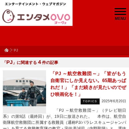
MENU
PJ
PJ
４
「
」に関連する
件の記事
「PJ ～航空救難団～」「皆がもう
自衛官にしか見えない。65期あっぱ
れだ！」「まだ続きが見たいのでぜ
ひ映画化を！」
2025年6月20日
TOPICS
「PJ ～航空救難団～」（テレビ朝日
系）の第9話（最終回）が、19日に放送された。 本作は、航空自
衛隊航空救難団に所属する救難員（通称PJ/パラレスキュージャンパ
ー）を育てる救難教育隊の教官・宇佐美誠司（内野聖陽）と、選抜