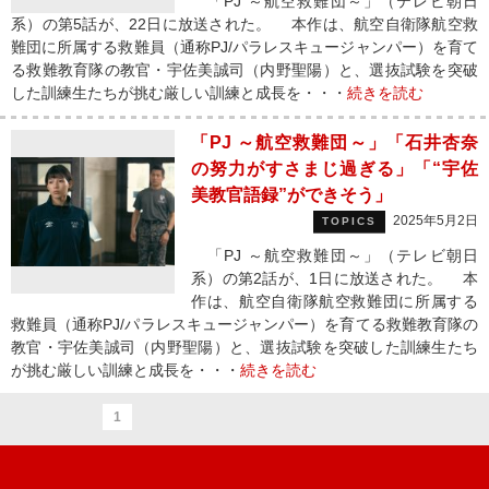
「PJ ～航空救難団～」（テレビ朝日
系）の第5話が、22日に放送された。 本作は、航空自衛隊航空救
難団に所属する救難員（通称PJ/パラレスキュージャンパー）を育て
る救難教育隊の教官・宇佐美誠司（内野聖陽）と、選抜試験を突破
した訓練生たちが挑む厳しい訓練と成長を・・・
続きを読む
「PJ ～航空救難団～」「石井杏奈
の努力がすさまじ過ぎる」「“宇佐
美教官語録”ができそう」
2025年5月2日
TOPICS
「PJ ～航空救難団～」（テレビ朝日
系）の第2話が、1日に放送された。 本
作は、航空自衛隊航空救難団に所属する
救難員（通称PJ/パラレスキュージャンパー）を育てる救難教育隊の
教官・宇佐美誠司（内野聖陽）と、選抜試験を突破した訓練生たち
が挑む厳しい訓練と成長を・・・
続きを読む
1