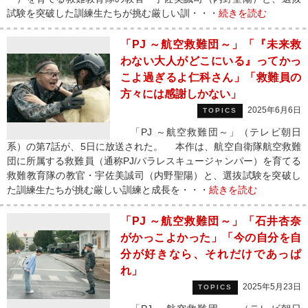
試験を突破した訓練生たちが挑む厳しい訓・・・
続きを読む
「PJ ～航空救難団～」「『未来救
わない大人がどこにいる』ってかっ
こよ過ぎるよ仁科さん」「救難員の
方々には感謝しかない」
2025年6月6日
TOPICS
「PJ ～航空救難団～」（テレビ朝日
系）の第7話が、5日に放送された。 本作は、航空自衛隊航空救難
団に所属する救難員（通称PJ/パラレスキュージャンパー）を育てる
救難教育隊の教官・宇佐美誠司（内野聖陽）と、選抜試験を突破し
た訓練生たちが挑む厳しい訓練と成長を・・・
続きを読む
「PJ ～航空救難団～」「石井杏奈
がかっこよかった」「今の自分を自
分が好きなら、それだけであっぱ
れ」
2025年5月23日
TOPICS