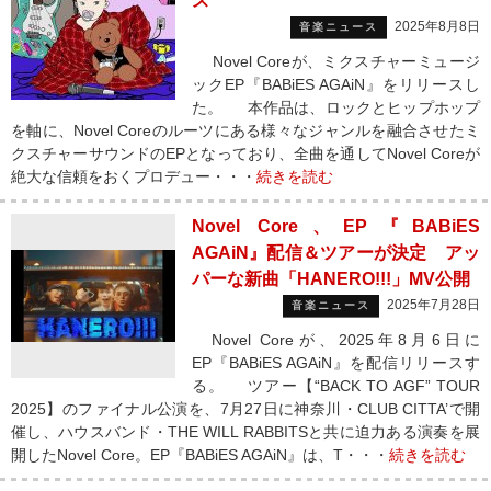
ス
2025年8月8日
音楽ニュース
Novel Coreが、ミクスチャーミュージ
ックEP『BABiES AGAiN』をリリースし
た。 本作品は、ロックとヒップホップ
を軸に、Novel Coreのルーツにある様々なジャンルを融合させたミ
クスチャーサウンドのEPとなっており、全曲を通してNovel Coreが
絶大な信頼をおくプロデュー・・・
続きを読む
Novel Core、EP『BABiES
AGAiN』配信＆ツアーが決定 アッ
パーな新曲「HANERO!!!」MV公開
2025年7月28日
音楽ニュース
Novel Coreが、2025年8月6日に
EP『BABiES AGAiN』を配信リリースす
る。 ツアー【“BACK TO AGF” TOUR
2025】のファイナル公演を、7月27日に神奈川・CLUB CITTA’で開
催し、ハウスバンド・THE WILL RABBITSと共に迫力ある演奏を展
開したNovel Core。EP『BABiES AGAiN』は、T・・・
続きを読む