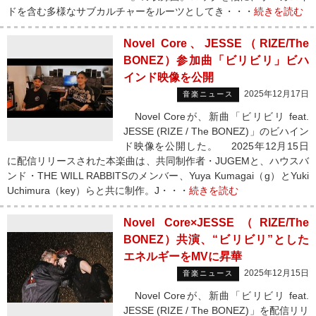
ドを含む多様なサブカルチャーをルーツとしてき・・・
続きを読む
Novel Core、JESSE（RIZE/The
BONEZ）参加曲「ビリビリ」ビハ
インド映像を公開
2025年12月17日
音楽ニュース
Novel Coreが、新曲「ビリビリ feat.
JESSE (RIZE / The BONEZ)」のビハイン
ド映像を公開した。 2025年12月15日
に配信リリースされた本楽曲は、共同制作者・JUGEMと、ハウスバ
ンド・THE WILL RABBITSのメンバー、Yuya Kumagai（g）とYuki
Uchimura（key）らと共に制作。J・・・
続きを読む
Novel Core×JESSE（RIZE/The
BONEZ）共演、“ビリビリ”とした
エネルギーをMVに昇華
2025年12月15日
音楽ニュース
Novel Coreが、新曲「ビリビリ feat.
JESSE (RIZE / The BONEZ)」を配信リリ