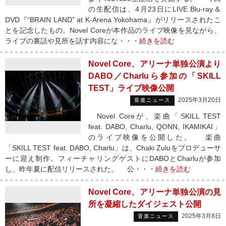
の生配信は、4月23日にLIVE Blu-ray＆
DVD『“BRAIN LAND” at K-Arena Yokohama』がリリースされたこ
とを記念したもの。Novel Coreが本作品のライブ映像を見ながら、
ライブの裏話や見所を話す内容にな・・・
続きを読む
Novel Core、アリーナ単独公演より
DABO／Charluら参加の「SKILL
TEST」ライブ映像公開
2025年3月20日
音楽ニュース
Novel Coreが、楽曲「SKILL TEST
feat. DABO, Charlu, QONN, IKAMIKAI」
のライブ映像を公開した。 楽曲
「SKILL TEST feat. DABO, Charlu」は、Chaki Zuluをプロデューサ
ーに迎え制作。フィーチャリングゲストにDABOとCharluが参加
し、昨年夏に配信リリースされた。 公・・・
続きを読む
Novel Core、アリーナ単独公演の見
所を凝縮したダイジェスト公開
2025年3月8日
音楽ニュース