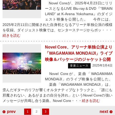
Novel Coreが、2025年4月23日にリリ
ースとなるLIVE Blu-ray＆DVD『“BRAIN
LAND” at K-Arena Yokohama』のダイジ
ェスト映像を公開した。 今作には、
2025年2月11日に開催された自身初となるアリーナ単独公演の模様
を収録。ダイジェスト映像では、センターステージからポッ・・・
続きを読む
Novel Core、アリーナ単独公演より
「WAGAMAMA MONDAIJI」ライブ
映像＆パッケージのジャケット公開
2025年3月4日
音楽ニュース
Novel Coreが、楽曲「WAGAMAMA
MONDAIJI」のライブ映像を公開した。
楽曲「WAGAMAMA MONDAIJI」は、
歪んだギターのリフが響くオルタナティブなトラックと、「誰にも
邪魔されない、あるがままの自分を誇れ」というNovel Coreの強い
メッセージが共鳴し合う楽曲。Novel Core・・・
続きを読む
prev
next
1
2
3