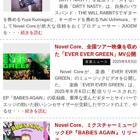
新曲「DiRTY NASTY」は、自身のハウ
スバンド・THE WILL RABBITSでギター
を務めるYuya Kumagaiと、キーボードを務めるYuki Uchimura、そ
してNovel Coreが絶大な信頼をおくプロデューサー・JUGEM
を・・・
続きを読む
Novel Core、全国ツアー映像を収め
た「EVER EVER GREEN」MV公開
2025年9月5日
音楽ニュース
Novel Coreが、楽曲「EVER EVER
GREEN」のミュージックビデオを公開し
た。 楽曲「EVER EVER GREEN」は、
2025年8月6日に配信リリースされた
EP『BABiES AGAiN』の収録曲。重厚な歪んだギターとサイバーで
エッジの効いた鋭いシンセサイザーが交錯したサウンドの上で、や
るせ・・・
続きを読む
Novel Core、ミクスチャーミュージ
ックEP『BABiES AGAiN』リリー