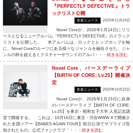
『PERFECTLY DEFECTiVE』トラ
ックリスト公開
2025年11月24日
音楽ニュース
Novel Coreが、2026年1月14日にリリ
ースとなるニューアルバム『PERFECTLY DEFECTiVE』のトラック
リストを公開した。 本アルバムは、ロックとヒップホップを軸
に、Novel Coreのルーツにある様々なジャンルを融合させた、ジャ
ンルの枠を超えるミクスチャーサウンドのアルバ・・・
続きを読む
Novel Core、バースデーライブ
【BiRTH OF CORE: Lv.25】開催決
定
2025年10月22日
音楽ニュース
Novel Coreが、2026年1月23日に自身
のバースデーライブ【BiRTH OF CORE:
Lv.25】を東京・昭和女子大学 人見記念講
堂で開催する。 これは、10月16日に東京・渋谷WWW Xで開催さ
れた全国ツアー【BABiES AGAiN TOUR】初日公演でサプライズ告
知されたもの。公式ファンクラブ「・・・
続きを読む