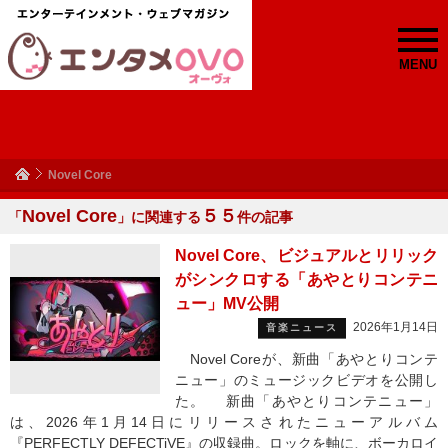
MENU
Novel Core
Novel Core
５５
「
」に関連する
件の記事
Novel Core、ビジュアルとリリック
がシンクロする「あやとりコンテニ
ュー」MV公開
2026年1月14日
音楽ニュース
Novel Coreが、新曲「あやとりコンテ
ニュー」のミュージックビデオを公開し
た。 新曲「あやとりコンテニュー」
は、2026年1月14日にリリースされたニューアルバム
『PERFECTLY DEFECTiVE』の収録曲。ロックを軸に、ボーカロイ