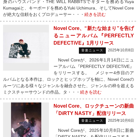
身のハウスバンド・THE WILL RABBITSでギターを務めるYuya
Kumagaiと、キーボードを務めるYuki Uchimura、そしてNovel Core
が絶大な信頼をおくプロデューサー・・・
続きを読む
Novel Core、“新たな始まり”を告げ
るニューアルバム『PERFECTLY
DEFECTiVE』1月リリース
2025年10月8日
音楽ニュース
Novel Coreが、2026年1月14日にニュ
ーアルバム『PERFECTLY DEFECTiVE』
をリリースする。 メジャー4作目のア
ルバムとなる本作は、ロックとヒップホップを軸に、Novel Coreの
ルーツにある様々なジャンルを融合させた、ジャンルの枠を超える
ミクスチャーサウンドの作品。タ・・・
続きを読む
Novel Core、ロックチューンの新曲
「DiRTY NASTY」配信リリース
2025年10月6日
音楽ニュース
Novel Coreが、2025年10月8日に新曲
「DiRTY NASTY」を配信リリースする。