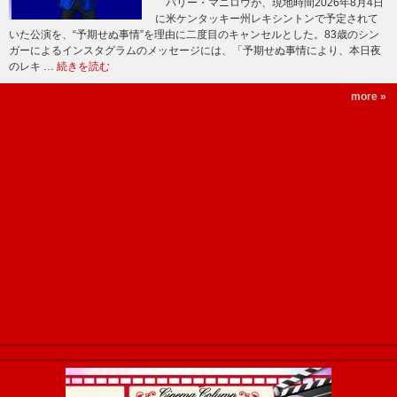
バリー・マニロウが、現地時間2026年8月4日
に米ケンタッキー州レキシントンで予定されて
いた公演を、“予期せぬ事情”を理由に二度目のキャンセルとした。83歳のシン
ガーによるインスタグラムのメッセージには、「予期せぬ事情により、本日夜
のレキ …
続きを読む
more »