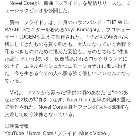
Novel Coreが、新曲「プライド」を配信リリースし、ミ
ュージックビデオを公開した。
新曲「プライド」は、自身のハウスバンド・THE WILL
RABBITSでギターを務めるYuya Kumagaiと、プロデュー
サー・JUGEMを迎えて制作された。「子どもの頃から大
切にしてきたものを貫く強さも、大人になっていく過程で
守るべきもののために選んだ妥協も、そのどちらも “生き
た証”」という想いを、疾走感あふれるロックサウンドに
のせて、エネルギッシュかつエモーショナルに歌い上げ
た、今を生きる全ての人へ贈る強く優しいアンセムになっ
ている。
MVは、ファンから募った“子供の頃のあなた”と“今のあ
なた”の2枚の写真をつなぎ、Novel Core直筆の歌詞を重ね
て制作された。Novel Core自身とファンの“人生の瞬間”を
交差して紡ぐ映像となっている。
◎映像情報
YouTube『Novel Core / プライド -Music Video-』