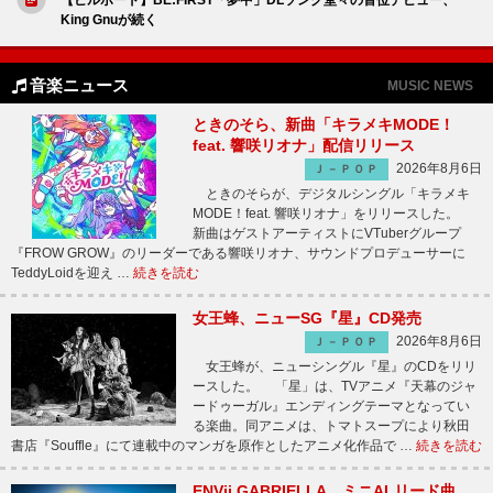
King Gnuが続く
音楽ニュース
MUSIC NEWS
ときのそら、新曲「キラメキMODE！
feat. 響咲リオナ」配信リリース
2026年8月6日
Ｊ－ＰＯＰ
ときのそらが、デジタルシングル「キラメキ
MODE！feat. 響咲リオナ」をリリースした。
新曲はゲストアーティストにVTuberグループ
『FROW GROW』のリーダーである響咲リオナ、サウンドプロデューサーに
TeddyLoidを迎え …
続きを読む
女王蜂、ニューSG『星』CD発売
2026年8月6日
Ｊ－ＰＯＰ
女王蜂が、ニューシングル『星』のCDをリリ
ースした。 「星」は、TVアニメ『天幕のジャ
ードゥーガル』エンディングテーマとなってい
る楽曲。同アニメは、トマトスープにより秋田
書店『Souffle』にて連載中のマンガを原作としたアニメ化作品で …
続きを読む
ENVii GABRIELLA、ミニALリード曲