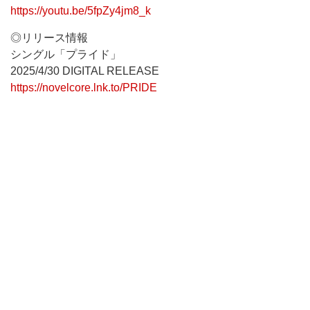
https://youtu.be/5fpZy4jm8_k
◎リリース情報
シングル「プライド」
2025/4/30 DIGITAL RELEASE
https://novelcore.lnk.to/PRIDE