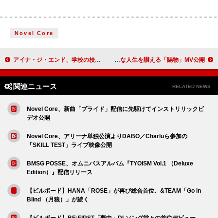
Novel Core
アイナ・ジ・エンド、学校の校舎が舞台「Aria」MV公開
RADWIMPS、“美しき僕たちの無様”な人生を讃える「賜物」MV公開
関連ニュース
RELATED NEWS
Novel Core、新曲「プライド」配信に先駆けてインストリリックビ
デオ公開
Novel Core、アリーナ単独公演よりDABO／Charluら参加の
「SKILL TEST」ライブ映像公開
BMSG POSSE、オムニバスアルバム『TYOISM Vol.1 （Deluxe
Edition）』配信リリース
【ビルボード】HANA「ROSE」が再び総合首位、&TEAM「Go in
Blind （月狼）」が続く
【ビルボード】BE:FIRST「夢中」DLソング堂々の首位デビュー、