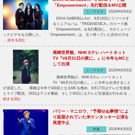
「Empowerment」先行配信＆MV公開
2026年8月6日
Ｊ－ＰＯＰ
ENVii GABRIELLAが、9月16日にリリースす
るミニアルバム『TRIGENESICA』のリード曲
「Empowerment」を先行配信し、そのミュージ
ックビデオを公開した。 「Empowerment」は、元々持っていた自分の力を
…
続きを読む
尾崎世界観、NHK Eテレ ハートネット
TV『#8月31日の夜に。』に今年もMCと
して出演
2026年8月6日
Ｊ－ＰＯＰ
尾崎世界観が、NHK Eテレ ハートネット
TV『#8月31日の夜に。』に今年も出演すること
が決定した。 尾崎は今年で4回目となるMCを務め、8月17日はテレビ生放送
とライブ配信、29日はラジオ番組、そして30日にもテレビ生放送が行われる …
続きを読む
バリー・マニロウ、“予期せぬ事情”によ
り延期されていた米ケンタッキー公演を
再度中止
2026年8月6日
洋楽