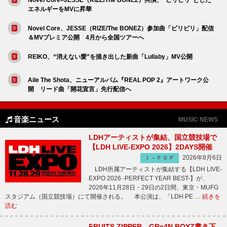
エネルギーをMVに昇華
Novel Core、JESSE（RIZE/The BONEZ）参加曲「ビリビリ」配信
＆MVプレミア公開 4月から全国ツアーへ
REIKO、“消えない愛”を描き出した新曲「Lullaby」MV公開
Aile The Shota、ニューアルバム『REAL POP 2』アートワーク公
開 リード曲「開花宣言」先行配信へ
音楽ニュース
MUSIC NEWS
LDHアーティストが集結、国立競技場で
【LDH LIVE-EXPO 2026】2DAYS開催
2026年8月6日
Ｊ－ＰＯＰ
LDH所属アーティストが集結する【LDH LIVE-
EXPO 2026 -PERFECT YEAR BEST-】が、
2026年11月28日・29日の2日間、東京・MUFG
スタジアム（国立競技場）にて開催される。 本公演は、「LDH PE …
続きを
読む
FRUITS ZIPPER、GRe4N BOYZ書き下