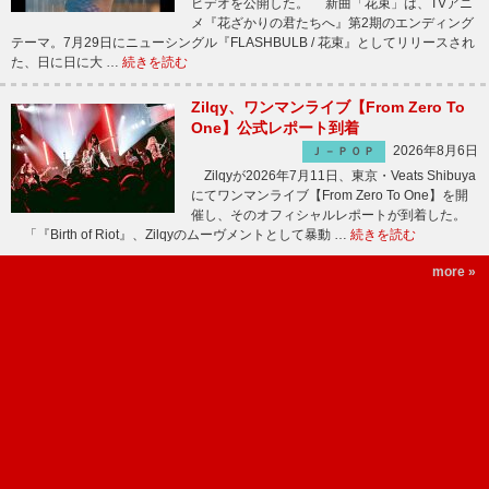
ビデオを公開した。 新曲「花束」は、TVアニ
メ『花ざかりの君たちへ』第2期のエンディング
テーマ。7月29日にニューシングル『FLASHBULB / 花束』としてリリースされ
た、日に日に大 …
続きを読む
Zilqy、ワンマンライブ【From Zero To
One】公式レポート到着
2026年8月6日
Ｊ－ＰＯＰ
Zilqyが2026年7月11日、東京・Veats Shibuya
にてワンマンライブ【From Zero To One】を開
催し、そのオフィシャルレポートが到着した。
「『Birth of Riot』、Zilqyのムーヴメントとして暴動 …
続きを読む
more »