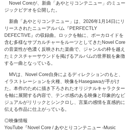
Novel Coreが、新曲「あやとりコンテニュー」のミュー
ジックビデオを公開した。
新曲「あやとりコンテニュー」は、2026年1月14日にリ
リースされたニューアルバム『PERFECTLY
DEFECTiVE』の収録曲。ロックを軸に、ボーカロイドを
含む多様なサブカルチャーをルーツとしてきたNovel Core
の音楽性が色濃く反映された楽曲で、ジャンルの枠を越え
たミクスチャーサウンドを掲げるアルバムの世界観を象徴
する一曲となっている。
MVは、Novel Core自身によるディレクションのもと、
イラストレーションを火種、映像をHasegawaが手がけ
た。本作のために描き下ろされたオリジナルキャラクター
を軸に展開する内容で、テンポ感のある映像と印象的なビ
ジュアルがリリックとシンクロし、言葉の感情を直感的に
伝える作品に仕上がっている。
◎映像情報
YouTube『Novel Core / あやとりコンテニュー -Music