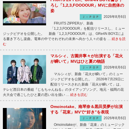
ろし「1,2,3,FOOOOUR」MVに自然体の
姿
2026年8月6日
Ｊ－ＰＯＰ
FRUITS ZIPPERが、新曲
「1,2,3,FOOOOUR」を配信リリースし、ミュー
ジックビデオを公開した。 新曲「1,2,3,FOOOOUR」は、GRe4N BOYZによ
る書き下ろし楽曲。電車の中でそれぞれの未来へ向かう人々の姿を …
続きを読
む
マルシィ、古園井寧々が出演する「花火
が瞬いて」MVはひと夏の物語
2026年8月6日
Ｊ－ＰＯＰ
マルシィが、新曲「花火が瞬いて」のミュー
ジックビデオを公開した。 2026年7月29日に
配信リリースされた新曲「花火が瞬いて」は、
テレビ西日本の番組『じもちゃんねる』のタイアップソング。地元・福岡の花
火大会で過ごしたひと夏の思い出を描い …
続きを読む
Omoinotake、南琴奈＆黒田昊夢が出演
する「花束」MVで“好き”を表現
2026年8月6日
Ｊ－ＰＯＰ
Omoinotakeが、新曲「花束」のミュージック