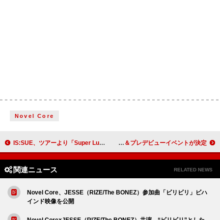
Novel Core
IS:SUE、ツアーより「Super Luna」ライブ映像を公開 シングルリード曲「Phase」韓国語バージョン配信へ
プー・ルイ率いる新グループ・PIGMONZ、デビューアルバム発売＆プレデビューイベントが決定
関連ニュース
RELATED NEWS
Novel Core、JESSE（RIZE/The BONEZ）参加曲「ビリビリ」ビハ
インド映像を公開
Novel Core×JESSE（RIZE/The BONEZ）共演、“ビリビリ”とした