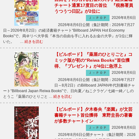
チャート通算17度目の首位 『税務署員
うつうつ日記』が2位に
2026年8月6日
Ｊ－ＰＯＰ
2026年8月6日公開（集計期間：2026年7月27
日～2026年8月2日）の経済書籍チャート“Billboard JAPAN Hot Economy
Books”で、両＠リベ大学長『本当の自由を手に入れるお金の大学』が1位に輝
いた。 …
続きを読む
【ビルボード】『薬屋のひとりごと』コ
ミック版が初の“Reiwa Books”首位獲
得、『プレゼント』が4位に急浮上
2026年8月6日
Ｊ－ＰＯＰ
2026年8月6日公開（集計期間：2026年7月27
日～8月2日）のBillboard JAPAN年代別書籍チャ
ート“Billboard Japan Reiwa Books”で、日向夏／ねこクラゲ／七緒一綺／しの
とうこ『薬屋のひとりごと …
続きを読む
【ビルボード】夕木春央『楽園』が文芸
書籍チャート首位獲得 東野圭吾の著書
が多数チャートイン
2026年8月6日
Ｊ－ＰＯＰ
2026年8月6日公開チャート（集計期間：2026