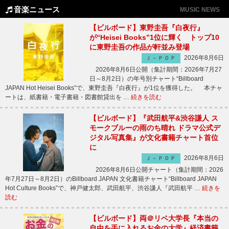
音楽ニュース
MUSIC NEWS
【ビルボード】東野圭吾『白夜行』
が“Heisei Books”1位に輝く トップ10
に東野圭吾の作品が軒並み登場
2026年8月6日
Ｊ－ＰＯＰ
2026年8月6日公開（集計期間：2026年7月27
日～8月2日）の年号別チャート“Billboard
JAPAN Hot Heisei Books”で、東野圭吾『白夜行』が1位を獲得した。 本チャ
ートは、紙書籍・電子書籍・図書館貸出を …
続きを読む
【ビルボード】『武田航平&渋谷謙人 ス
モークブルーの雨のち晴れ ドラマ公式デ
ジタル写真集』が文化書籍チャート首位
に
2026年8月6日
Ｊ－ＰＯＰ
2026年8月6日公開チャート（集計期間：2026
年7月27日～8月2日）のBillboard JAPAN 文化書籍チャート“Billboard JAPAN
Hot Culture Books”で、神戸健太郎、武田航平、渋谷謙人『武田航平 …
続きを
読む
【ビルボード】両＠リベ大学長『本当の
自由を手に入れるお金の大学』経済書籍