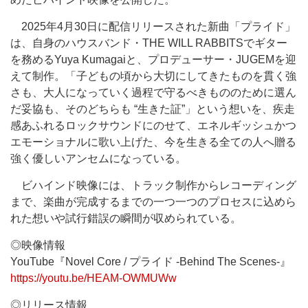
2025年4月30日に配信リリースされた新曲「プライド」
は、自身のハウスバンド・THE WILL RABBITSでギター
を務めるYuya Kumagaiと、プロデューサー・JUGEMを迎
えて制作。「子どもの頃から大切にしてきたものを貫く強
さも、大人になっていく過程で守るべきもののために選ん
だ妥協も、そのどちらも “生きた証”」という想いを、疾走
感あふれるロックサウンドにのせて、エネルギッシュかつ
エモーショナルに歌い上げた、今を生きる全ての人へ贈る
強く優しいアンセムになっている。
ビハインド映像には、トラック制作からレコーディング
まで、楽曲が完成するまでの一つ一つのプロセスに込めら
れた想いや試行錯誤の瞬間が収められている。
◎映像情報
YouTube『Novel Core / プライド -Behind The Scenes-』
https://youtu.be/HEAM-OWMUWw
◎リリース情報