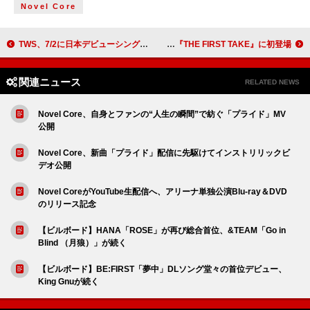
Novel Core
TWS、7/2に日本デビューシングル『はじめまして』リリースへ
宇多田ヒカルが『THE FIRST TAKE』に初登場
関連ニュース
RELATED NEWS
Novel Core、自身とファンの“人生の瞬間”で紡ぐ「プライド」MV
公開
Novel Core、新曲「プライド」配信に先駆けてインストリリックビ
デオ公開
Novel CoreがYouTube生配信へ、アリーナ単独公演Blu-ray＆DVD
のリリース記念
【ビルボード】HANA「ROSE」が再び総合首位、&TEAM「Go in
Blind （月狼）」が続く
【ビルボード】BE:FIRST「夢中」DLソング堂々の首位デビュー、
King Gnuが続く