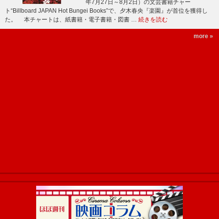
年7月27日～8月2日）の文芸書籍チャー
ト“Billboard JAPAN Hot Bungei Books”で、夕木春央『楽園』が首位を獲得し
た。 本チャートは、紙書籍・電子書籍・図書 …
続きを読む
more »