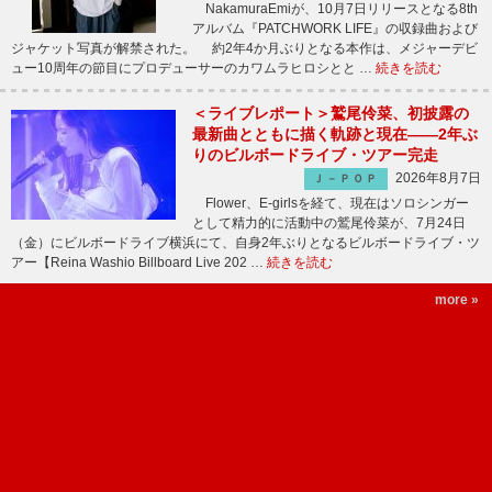
NakamuraEmiが、10月7日リリースとなる8th
アルバム『PATCHWORK LIFE』の収録曲および
ジャケット写真が解禁された。 約2年4か月ぶりとなる本作は、メジャーデビ
ュー10周年の節目にプロデューサーのカワムラヒロシとと …
続きを読む
＜ライブレポート＞鷲尾伶菜、初披露の
最新曲とともに描く軌跡と現在――2年ぶ
りのビルボードライブ・ツアー完走
2026年8月7日
Ｊ－ＰＯＰ
Flower、E-girlsを経て、現在はソロシンガー
として精力的に活動中の鷲尾伶菜が、7月24日
（金）にビルボードライブ横浜にて、自身2年ぶりとなるビルボードライブ・ツ
アー【Reina Washio Billboard Live 202 …
続きを読む
more »