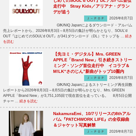
じめてのSOUL'd OUT』DLアルバム首位
走行中 Stray Kids／アリアナ・グラン
デが追う
2026年8月7日
Ｊ－ＰＯＰ
GfK/NIQ Japanによるダウンロード・アルバム
売上レポートから、2026年8月3日～8月5日の集計が明らかとなり、SOUL’d
OUT『はじめてのSOUL’d OUT』が341ダウンロード（DL）でトップを …
続き
を読む
【先ヨミ・デジタル】Mrs. GREEN
APPLE「Brand New」引き続きストリー
ミング・ソング首位走行中 イコラブ＆
M!LK“さのじん”新曲がトップ10圏内
2026年8月7日
Ｊ－ＰＯＰ
GfK/NIQ Japanによるストリーミング再生回数
レポートから2026年8月3日～8月5日の集計が明らかとなり、Mrs. GREEN
APPLE「Brand New」が3,751,105回で現在首位を走っている。 8月5日公開
チャー …
続きを読む
NakamuraEmi、10/7リリースの8thアル
バム『PATCHWORK LIFE』の全収録曲
＆ジャケット写真解禁
2026年8月7日
Ｊ－ＰＯＰ