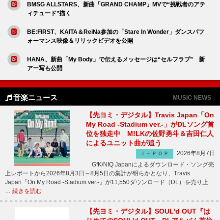
BMSG ALLSTARS、新曲「GRAND CHAMP」MVで“挑戦者のアテ
ィチュード”描く
BE:FIRST、KAITA＆ReiNa参加の「Stare In Wonder」ダンスパフ
ォーマンス映像＆リリックビデオを公開
HANA、新曲「My Body」で伝えるメッセージは“セルフラブ” 新
アー写も公開
音楽ニュース
MUSIC NEWS
【先ヨミ・デジタル】Travis Japan「On
My Road -Stadium ver.-」がDLソング首
位を独走中 M!LKの佐野勇斗＆吉田仁人
によるユニット曲が追う
2026年8月7日
Ｊ－ＰＯＰ
GfK/NIQ Japanによるダウンロード・ソング売
上レポートから2026年8月3日～8月5日の集計が明らかとなり、Travis
Japan「On My Road -Stadium ver.-」が11,550ダウンロード（DL）を売り上
…
続きを読む
【先ヨミ・デジタル】SOUL'd OUT『は