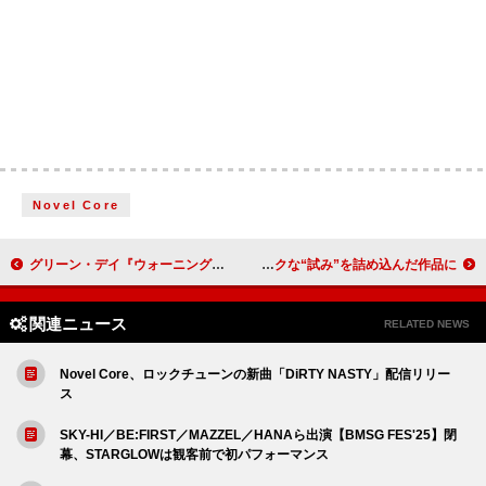
Novel Core
グリーン・デイ『ウォーニング』25周年DX版発売、「Castaway」デモ音源先行配信
Hey! Say! JUMP、ニューアルバム『S say』はシンフォニックな“試み”を詰め込んだ作品に
関連ニュース
RELATED NEWS
Novel Core、ロックチューンの新曲「DiRTY NASTY」配信リリー
ス
SKY-HI／BE:FIRST／MAZZEL／HANAら出演【BMSG FES'25】閉
幕、STARGLOWは観客前で初パフォーマンス