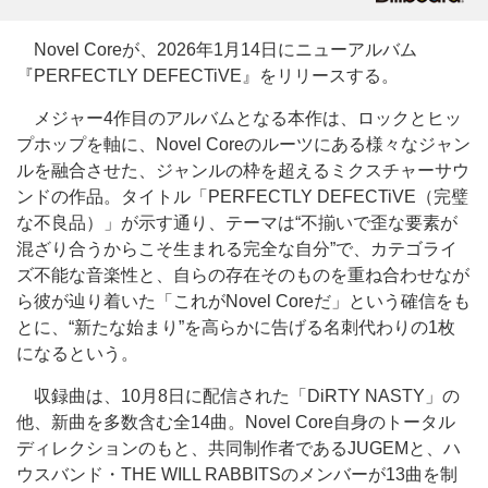
Novel Coreが、2026年1月14日にニューアルバム
『PERFECTLY DEFECTiVE』をリリースする。
メジャー4作目のアルバムとなる本作は、ロックとヒッ
プホップを軸に、Novel Coreのルーツにある様々なジャン
ルを融合させた、ジャンルの枠を超えるミクスチャーサウ
ンドの作品。タイトル「PERFECTLY DEFECTiVE（完璧
な不良品）」が示す通り、テーマは“不揃いで歪な要素が
混ざり合うからこそ生まれる完全な自分”で、カテゴライ
ズ不能な音楽性と、自らの存在そのものを重ね合わせなが
ら彼が辿り着いた「これがNovel Coreだ」という確信をも
とに、“新たな始まり”を高らかに告げる名刺代わりの1枚
になるという。
収録曲は、10月8日に配信された「DiRTY NASTY」の
他、新曲を多数含む全14曲。Novel Core自身のトータル
ディレクションのもと、共同制作者であるJUGEMと、ハ
ウスバンド・THE WILL RABBITSのメンバーが13曲を制