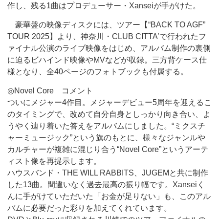
作し、残る1曲はプロデューサー・Xanseiが手がけた。
豪華盤の映像ディスクには、ツアー【“BACK TO AGF”
TOUR 2025】より、神奈川・CLUB CITTA’で行われたフ
ァイナル公演のライブ映像をはじめ、アルバム制作の裏側
に迫るビハインド映像やMVなどが収録。三方背ケース仕
様となり、全40ページのフォトブックも付属する。
◎Novel Core コメント
ついにメジャー4作目。メジャーデビュー5周年を迎えるこ
のタイミングで、改めて自分自身としっかり向き合い、よ
うやく辿り着いた答えをアルバムにしました。“ミクスチ
ャーミュージック”という旗のもとに、様々なジャンルや
カルチャーが複雑に混じり合う“Novel Core”というアーテ
ィスト像を再提示します。
ハウスバンド・THE WILL RABBITS、JUGEMと共に制作
した13曲。間違いなく過去最高の振り幅です。Xanseiく
んに手がけていただいた「お金が足りない」も、このアル
バムに必要だった彩りを加えてくれています。