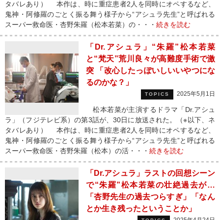
タバレあり） 本作は、時に重症患者2人を同時にオペするなど、
鬼神・阿修羅のごとく振る舞う様子から“アシュラ先生”と呼ばれる
スーパー救命医・杏野朱羅（松本若菜）の・・・
続きを読む
「Dr.アシュラ」“朱羅”松本若菜
と“梵天”荒川良々が高難度手術で激
突 「改心したっぽいしいいやつにな
るのかな？️」
2025年5月1日
TOPICS
松本若菜が主演するドラマ「Dr.アシュ
ラ」（フジテレビ系）の第3話が、30日に放送された。（※以下、ネ
タバレあり） 本作は、時に重症患者2人を同時にオペするなど、
鬼神・阿修羅のごとく振る舞う様子から“アシュラ先生”と呼ばれる
スーパー救命医・杏野朱羅（松本）の活・・・
続きを読む
「Dr.アシュラ」ラストの回想シーン
で“朱羅”松本若菜の壮絶過去が…
「️杏野先生の過去つらすぎ」「なん
とか生き残ったということか」