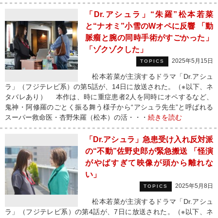
「Dr.アシュラ」“朱羅”松本若菜
と“ナオミ”小雪のWオペに反響 「動
脈瘤と腕の同時手術がすごかった️」
「ゾクゾクした」
2025年5月15日
TOPICS
松本若菜が主演するドラマ「Dr.アシュ
ラ」（フジテレビ系）の第5話が、14日に放送された。（※以下、ネ
タバレあり） 本作は、時に重症患者2人を同時にオペするなど、
鬼神・阿修羅のごとく振る舞う様子から“アシュラ先生”と呼ばれる
スーパー救命医・杏野朱羅（松本）の活・・・
続きを読む
「Dr.アシュラ」急患受け入れ反対派
の“不動”佐野史郎が緊急搬送 「怪演
がやばすぎて映像が頭から離れな
い」
2025年5月8日
TOPICS
松本若菜が主演するドラマ「Dr.アシュ
ラ」（フジテレビ系）の第4話が、7日に放送された。（※以下、ネ