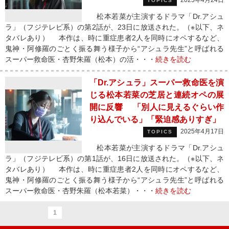
2025年4月24日
TOPICS
松本若菜が主演するドラマ「Dr.アシュ
ラ」（フジテレビ系）の第2話が、23日に放送された。（※以下、ネ
タバレあり） 本作は、時に重症患者2人を同時にオペするなど、
鬼神・阿修羅のごとく振る舞う様子から“アシュラ先生”と呼ばれる
スーパー救命医・杏野朱羅（松本）の活・・・
続きを読む
「Dr.アシュラ」スーパー救命医を演
じる松本若菜の芝居と連続オペの展
開に反響 「別人に見えるぐらい作
り込んでいる」「緊迫感ありすぎ」
2025年4月17日
TOPICS
松本若菜が主演するドラマ「Dr.アシュ
ラ」（フジテレビ系）の第1話が、16日に放送された。（※以下、ネ
タバレあり） 本作は、時に重症患者2人を同時にオペするなど、
鬼神・阿修羅のごとく振る舞う様子から“アシュラ先生”と呼ばれる
スーパー救命医・杏野朱羅（松本若菜）・・・
続きを読む
1