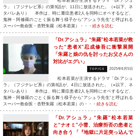
松本若菜が主演するドラマ「Dr.アシュ
ラ」（フジテレビ系）の第9話が、11日に放送された。（※以下、ネ
タバレあり） 本作は、時に重症患者2人を同時にオペするなど、
鬼神・阿修羅のごとく振る舞う様子から“アシュラ先生”と呼ばれる
スーパー救命医・杏野朱羅（松本若菜）・・・
続きを読む
「Dr.アシュラ」“朱羅”松本若菜が救
った“患者X”忍成修吾に衝撃展開
「朱羅と娘の仇を討ったお父さんの
対比がエグい」
2025年6月5日
TOPICS
松本若菜が主演するドラマ「Dr.アシュ
ラ」（フジテレビ系）の第8話が、4日に放送された。（※以下、ネ
タバレあり） 本作は、時に重症患者2人を同時にオペするなど、
鬼神・阿修羅のごとく振る舞う様子から“アシュラ先生”と呼ばれる
スーパー救命医・杏野朱羅（松本若菜）の・・・
続きを読む
「Dr.アシュラ」“朱羅”松本若菜
と“ナオミ”小雪、治療拒否の患者と
向き合う 「『地獄に片足突っ込んで