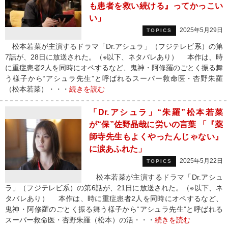
も患者を救い続ける』ってかっこい
い」
2025年5月29日
TOPICS
松本若菜が主演するドラマ「Dr.アシュラ」（フジテレビ系）の第
7話が、28日に放送された。（※以下、ネタバレあり） 本作は、時
に重症患者2人を同時にオペするなど、鬼神・阿修羅のごとく振る舞
う様子から“アシュラ先生”と呼ばれるスーパー救命医・杏野朱羅
（松本若菜）・・・
続きを読む
「Dr.アシュラ」“朱羅”松本若菜
が“保”佐野晶哉に労いの言葉 「『薬
師寺先生もよくやったんじゃない』
に涙あふれた」
2025年5月22日
TOPICS
松本若菜が主演するドラマ「Dr.アシュ
ラ」（フジテレビ系）の第6話が、21日に放送された。（※以下、ネ
タバレあり） 本作は、時に重症患者2人を同時にオペするなど、
鬼神・阿修羅のごとく振る舞う様子から“アシュラ先生”と呼ばれる
スーパー救命医・杏野朱羅（松本）の活・・・
続きを読む