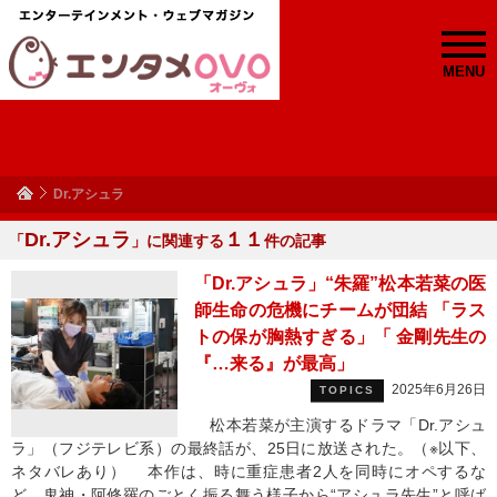
MENU
Dr.アシュラ
Dr.アシュラ
１１
「
」に関連する
件の記事
「Dr.アシュラ」“朱羅”松本若菜の医
師生命の危機にチームが団結 「ラス
トの保が胸熱すぎる」「 金剛先生の
『…来る』が最高」
2025年6月26日
TOPICS
松本若菜が主演するドラマ「Dr.アシュ
ラ」（フジテレビ系）の最終話が、25日に放送された。（※以下、
ネタバレあり） 本作は、時に重症患者2人を同時にオペするな
ど、鬼神・阿修羅のごとく振る舞う様子から“アシュラ先生”と呼ば