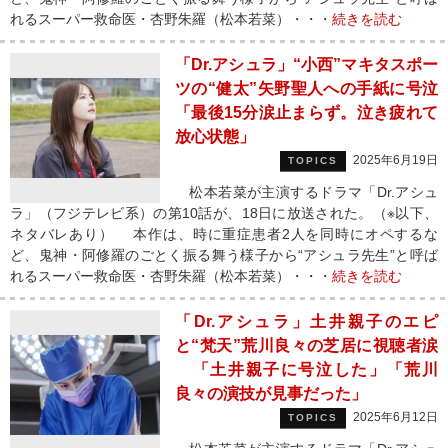
れるスーパー救命医・杏野朱羅（松本若菜）・・・
続きを読む
「Dr.アシュラ」“小西”マキタスポー
ツの“健太”矢野聖人への手紙に号泣
「最後15分涙止まらず。泣き疲れて
放心状態」
2025年6月19日
TOPICS
松本若菜が主演するドラマ「Dr.アシュ
ラ」（フジテレビ系）の第10話が、18日に放送された。（※以下、
ネタバレあり） 本作は、時に重症患者2人を同時にオペするな
ど、鬼神・阿修羅のごとく振る舞う様子から“アシュラ先生”と呼ば
れるスーパー救命医・杏野朱羅（松本若菜）・・・
続きを読む
「Dr.アシュラ」土井親子のエピ
と“梵天”荒川良々の芝居に視聴者涙
「土井親子に号泣した」「荒川
良々の演技が見事だった」
2025年6月12日
TOPICS