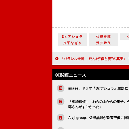
Dr.アシュラ
佐野史郎
片平なぎさ
荒井玲良
「パラレル夫婦 死んだ“僕と妻”の真実」「自分の幸せが他の人の幸せではないということ」「夫婦って結局お互いにどこまで
関連ニュース
imase、ドラマ『Dr.アシュラ』主題
「相続探偵」「わらの上からの養子。
郎さんがすごかった」
Aぇ! group、佐野晶哉が吹替声優