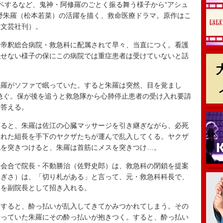
ペするなど、鬼神・阿修羅のごとく振る舞う様子から“アシュ
野朱羅（松本若菜）の活躍を描く、救命医療ドラマ。原作はこ
本文芸社刊）。
帝釈総合病院・救急科に配属されて早々、当直につく。看護
隠せない様子の保にこの病院では重症患者は受けていないと話
羅がソファで眠っていた。すると朱羅は突然、目を覚まし
急ぐ。保が後を追うと救急隊から心肺停止患者の受け入れ要請
と答える。
ると、朱羅は佐江の心臓マッサージを引き継ぎながら、必死
たれた組長を手下のヤクザたちが運んで乱入してくる。ヤクザ
銃を突きつけると、朱羅は首筋にメスを突きつけ…。
会合で院長・不動勝治（佐野史郎）は、救急科の閉鎖を提案
なぎさ）は、「切り札がある」と言って、元・救急科科長で、
）を副院長として招き入れる。
すると、酔っ払いが乱入してきてかみつかれてしまう。その
行っていた朱羅にその酔っ払いが抱きつく。すると、酔っ払い