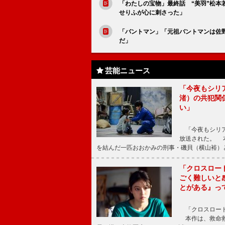
「わたしの宝物」最終話 “美羽”松本
せりふが心に刺さった」
「バントマン」「元祖バントマンは佐
だ」
芸能ニュース
「今夜もシリ
渚）の共犯関
い」
「今夜もシリア
放送された。 
を結んだ一匹おおかみの刑事・磯貝（横山裕）
「クロスロー
ごく難しいと
とがある』っ
「クロスロード
本作は、救命救