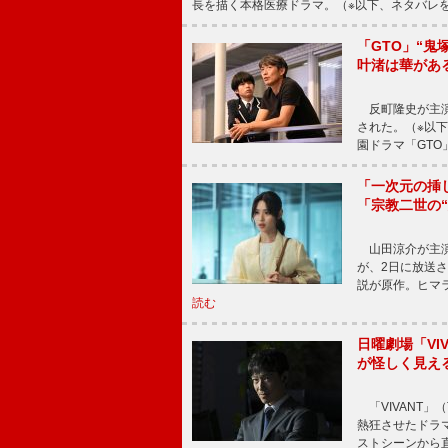
長を描く本格医療ドラマ。（※以下、ネタバレ
「GTO」“
叶渚は華があ
反町隆史が主演
された。（※以
園ドラマ「GTO
「一次元の挿
「宗教二世の
山田涼介が主演
が、2日に放送
説が原作。ヒマラ
読む
日曜劇場「V
が怪しく見え
「VIVANT」
熱狂させたドラ
ストシーンから直