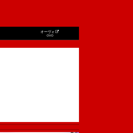
オーヴォ
OVO