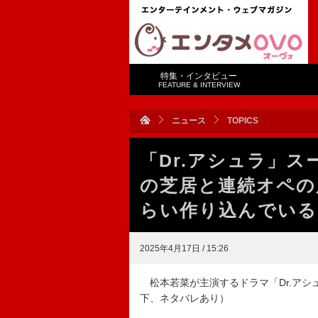
特集・インタビュー
FEATURE & INTERVIEW
ニュース
TOPICS
「Dr.アシュラ」
の芝居と連続オペの
らい作り込んでいる
2025年4月17日 / 15:26
松本若菜が主演するドラマ「Dr.アシ
下、ネタバレあり）