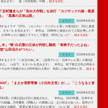
を含みます） 遥（今田美桜）や桐 …
続きを読む
鬼塚”反町隆史らが「告白大作戦」を決行 「カジサックの娘・梶原
る」「黒幕の正体は誰」
2026年8月4日
ドラマ
するドラマ「GTO」（カンテレ・フジテレビ系）の第3話が、3日に放送
下、ネタバレを含みます） 本作は、1998年に放送されて人気を博した学
」が28年ぶりに連続ドラマとして復活。50代になった“ …
続きを読む
し木」“唯”白石聖の正体が判明し騒然 「車椅子だったよね」
“悠”山田涼介がつらい」
2026年8月3日
ドラマ
するドラマ「一次元の挿し木」（読売テレビ・日本テレビ系）の第5話
された。（※以下、ネタバレを含みます） 本作は、松下龍之介氏の同名小
ヤ山中で発掘された200年前の人骨が、失踪した妹のDNAと完 …
続きを
IVANT」「まさか長野専務（小日向文世）が…」「こうなると皆
る」
2026年8月3日
ドラマ
（TBS系）の第12話が2日に放送された。 本作は、2023年夏、日本中を
マの続編。乃木憂助（堺雅人）の冒険には、まだ続きがあった。前作のラ
結する物語。“世界を巻き込む大きな渦”が、ついに別 …
続きを読む