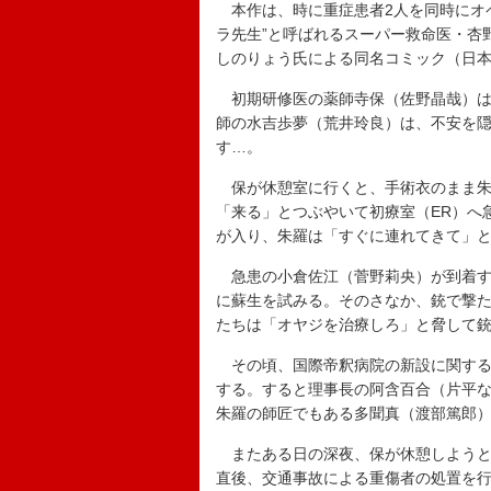
本作は、時に重症患者2人を同時にオ
ラ先生”と呼ばれるスーパー救命医・杏
しのりょう氏による同名コミック（日
初期研修医の薬師寺保（佐野晶哉）は
師の水吉歩夢（荒井玲良）は、不安を
す…。
保が休憩室に行くと、手術衣のまま朱
「来る」とつぶやいて初療室（ER）へ
が入り、朱羅は「すぐに連れてきて」
急患の小倉佐江（菅野莉央）が到着す
に蘇生を試みる。そのさなか、銃で撃
たちは「オヤジを治療しろ」と脅して
その頃、国際帝釈病院の新設に関する
する。すると理事長の阿含百合（片平
朱羅の師匠でもある多聞真（渡部篤郎
またある日の深夜、保が休憩しようと
直後、交通事故による重傷者の処置を