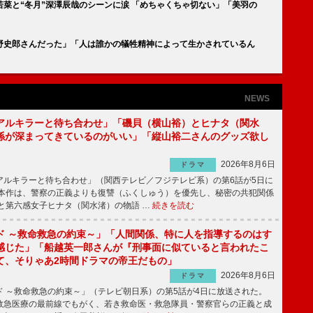
若菜と“冬月”深澤辰哉のシーンに涙 「めちゃくちゃ切ない」「美羽の
野史郎さんだった」「人は誰かの犠牲精神によって生かされているん
NEWS
アルキラーと待ち合わせ」「磯貝（横山裕）とヒナタ（関水
係が深まってきているのがいい」「縦山裕二さんのグッズ欲し
2026年8月6日
ドラマ
ルキラーと待ち合わせ」（関西テレビ／フジテレビ系）の第6話が5日に
本作は、警察の正義よりも復讐（ふくしゅう）を優先し、秘密の共犯関係
と第六感女子ヒナタ（関水渚）の物語 …
続きを読む
ド ～救命救急の約束～」「人間関係、特に人を指導するのはす
感じた」「船越英一郎さんが『刑事面に似ていると言われたこ
て、そりゃあ2時間ドラマの帝王だもの」
2026年8月6日
ドラマ
 ～救命救急の約束～」（テレビ朝日系）の第5話が4日に放送された。
急医療の最前線でもがく、若き救命医・救急隊員・警察官らの正義と成