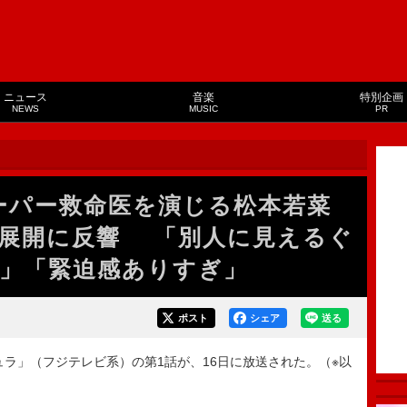
ニュース
音楽
特別企画
NEWS
MUSIC
PR
スーパー救命医を演じる松本若菜
展開に反響 「別人に見えるぐ
」「緊迫感ありすぎ」
ポスト
シェア
送る
ュラ」（フジテレビ系）の第1話が、16日に放送された。（※以