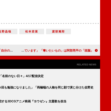
佐野晶哉
松本若菜
渡部篤郎
妥協できるかだから」
北川景子、子どもを失い復讐する母親役「体当たりで演じています」 「奪いたいもの」は阿部亮平の「頭脳」
RELATED NEWS
歌「名前のない日々」4/17配信決定
今回も勉強になりました」「両極端の人物を同じ顔で演じ分けた佐野史
に挑戦する3DCGアニメ映画『ヨウゼン』主題歌を担当