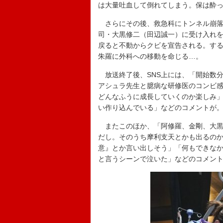
は大量吐血して倒れてしまう。保は酔
さらにその後、救急科にトンネル崩落
司・大黒修二（田辺誠一）に受け入れ
戻ると不動からクビを宣告される。す
朱羅に外科への移動を命じる…。
放送終了後、SNS上には、「開始数
アシュラ先生と臆病な研修医のコンビ
どんなふうに成長していくのか楽しみ
い作り込んでいる」などのコメントが
またこのほか、「阿修羅、金剛、大黒
だし。そのうち摩利支天とかも出るの
意』とか言い出しそう」「何もできな
と言うシーンで泣いた」などのコメン