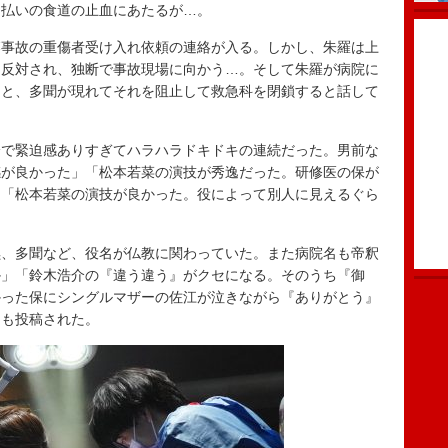
っ払いの食道の止血にあたるが…。
事故の重傷者受け入れ依頼の連絡が入る。しかし、朱羅は上
を反対され、独断で事故現場に向かう…。そして朱羅が病院に
ると、多聞が現れてそれを阻止して救急科を閉鎖すると話して
分で緊迫感ありすぎてハラハラドキドキの連続だった。男前な
感が良かった」「松本若菜の演技が秀逸だった。研修医の保が
」「松本若菜の演技が良かった。役によって別人に見えるぐら
。
、多聞など、役名が仏教に関わっていた。また病院名も帝釈
か」「鈴木浩介の『違う違う』がクセになる。そのうち『御
かった保にシングルマザーの佐江が泣きながら『ありがとう』
トも投稿された。