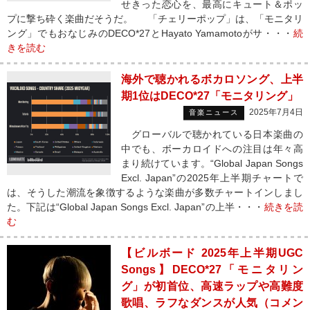
せきった恋心を、最高にキュート＆ポッ
プに撃ち砕く楽曲だそうだ。 「チェリーポップ」は、「モニタリ
ング」でもおなじみのDECO*27とHayato Yamamotoがサ・・・
続
きを読む
海外で聴かれるボカロソング、上半
期1位はDECO*27「モニタリング」
2025年7月4日
音楽ニュース
グローバルで聴かれている日本楽曲の
中でも、ボーカロイドへの注目は年々高
まり続けています。“Global Japan Songs
Excl. Japan”の2025年上半期チャートで
は、そうした潮流を象徴するような楽曲が多数チャートインしまし
た。下記は“Global Japan Songs Excl. Japan”の上半・・・
続きを読
む
【ビルボード 2025年上半期UGC
Songs】DECO*27「モニタリン
グ」が初首位、高速ラップや高難度
歌唱、ラフなダンスが人気（コメン