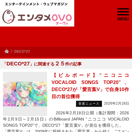
MENU
DECO*27
DECO*27
２５
「
」に関連する
件の記事
【ビルボード】“ニコニコ
VOCALOID SONGS TOP20”、
DECO*27が「愛言葉V」で自身10作
目の首位獲得
2026年2月18日
音楽ニュース
2026年2月18日公開（集計期間：2026
年2月9日～2月15日）のBillboard JAPAN “ニコニコ VOCALOID
SONGS TOP20”で、DECO*27「愛言葉V」が首位を獲得した。
「愛言葉V」は、2009年に投稿された「愛言葉」から続く、“ファン