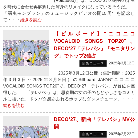
(Reloaded)」は、DECO*27の過去の楽曲
を時代に合わせ再解釈した渾身のリメイクになっているそうだ。
「弱虫モンブラン」のミュージックビデオ公開15周年を記念し
て・・・
続きを読む
【ビルボード】“ニコニコ
VOCALOID SONGS TOP20”、
DECO*27「テレパシ」「モニタリン
グ」でトップ2独占
2025年3月12日
音楽ニュース
2025年3月12日公開（集計期間：2025
年3月3日～2025年3月9日）のBillboard JAPAN“ニコニコ
VOCALOID SONGS TOP20”で、DECO*27「テレパシ」が首位を獲
得した。 「テレパシ」は、思春期の女の子のもどかしさをコミカ
ルに描いた、ドタバタ感あふれるポップなダンスチューン。・・・
続きを読む
DECO*27、新曲「テレパシ」MV公
開
2025年2月22日
音楽ニュース