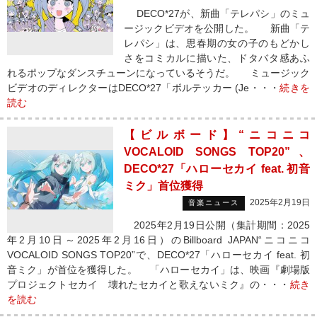
DECO*27が、新曲「テレパシ」のミュ
ージックビデオを公開した。 新曲「テ
レパシ」は、思春期の女の子のもどかし
さをコミカルに描いた、ドタバタ感あふ
れるポップなダンスチューンになっているそうだ。 ミュージック
ビデオのディレクターはDECO*27「ボルテッカー (Je・・・
続きを
読む
【ビルボード】“ニコニコ
VOCALOID SONGS TOP20”、
DECO*27「ハローセカイ feat. 初音
ミク」首位獲得
2025年2月19日
音楽ニュース
2025年2月19日公開（集計期間：2025
年2月10日～2025年2月16日）のBillboard JAPAN“ニコニコ
VOCALOID SONGS TOP20”で、DECO*27「ハローセカイ feat. 初
音ミク」が首位を獲得した。 「ハローセカイ」は、映画『劇場版
プロジェクトセカイ 壊れたセカイと歌えないミク』の・・・
続き
を読む