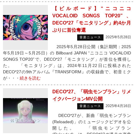
【ビルボード】“ニコニコ
VOCALOID SONGS TOP20”、
DECO*27「モニタリング」約4か月
ぶりに首位奪還
2025年5月28日
音楽ニュース
2025年5月28日公開（集計期間：2025
年5月19日～5月25日）の Billboard JAPAN “ニコニコ VOCALOID
SONGS TOP20”で、DECO*27「モニタリング」が首位を獲得し
た。 「モニタリング」は、2024年11月22日に投稿された
DECO*27の9thアルバム『TRANSFORM』の収録曲で、初音ミク
が・・・
続きを読む
DECO*27、「弱虫モンブラン」リメ
イクバージョンMV公開
2025年4月16日
音楽ニュース
DECO*27が、新曲「弱虫モンブラン
(Reloaded)」のミュージックビデオを公
開した。 「弱虫モンブラン