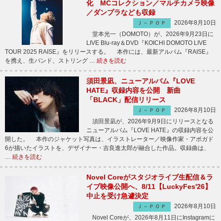
化 MCコレクション／マルチカメラ映像
／ダンプラなども収録
2026年8月10日
Ｊ－ＰＯＰ
堂本光一（DOMOTO）が、2026年9月23日に
LIVE Blu-ray＆DVD『KOICHI DOMOTO LIVE
TOUR 2025 RAISE』をリリースする。 本作には、最新アルバム『RAISE』
を携え、生バンド、ストリング …
続きを読む
須田景凪、ニューアルバム『LOVE
HATE』収録内容を公開 新曲
「BLACK」配信リリース
2026年8月10日
Ｊ－ＰＯＰ
須田景凪が、2026年9月9日にリリースとなる
ニューアルバム『LOVE HATE』の収録内容を公
開した。 本作のジャケット写真は、イラストレーター／映像作家・アボガド
6が描いたイラストを、デザイナー・吉良進太郎が融合した作品。収録曲は、
…
続きを読む
Novel Coreがスタジオライブ生配信＆ラ
イブ映像公開へ、8/11【LuckyFes'26】
中止を受け急遽決定
2026年8月10日
Ｊ－ＰＯＰ
Novel Coreが、2026年8月11日にInstagramに