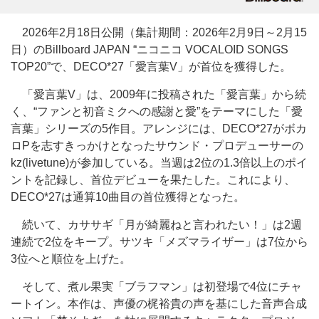
2026年2月18日公開（集計期間：2026年2月9日～2月15
日）のBillboard JAPAN “ニコニコ VOCALOID SONGS
TOP20”で、DECO*27「愛言葉V」が首位を獲得した。
「愛言葉V」は、2009年に投稿された「愛言葉」から続
く、“ファンと初音ミクへの感謝と愛”をテーマにした「愛
言葉」シリーズの5作目。アレンジには、DECO*27がボカ
ロPを志すきっかけとなったサウンド・プロデューサーの
kz(livetune)が参加している。当週は2位の1.3倍以上のポイ
ントを記録し、首位デビューを果たした。これにより、
DECO*27は通算10曲目の首位獲得となった。
続いて、カササギ「月が綺麗ねと言われたい！」は2週
連続で2位をキープ。サツキ「メズマライザー」は7位から
3位へと順位を上げた。
そして、煮ル果実「ブラフマン」は初登場で4位にチャ
ートイン。本作は、声優の梶裕貴の声を基にした音声合成