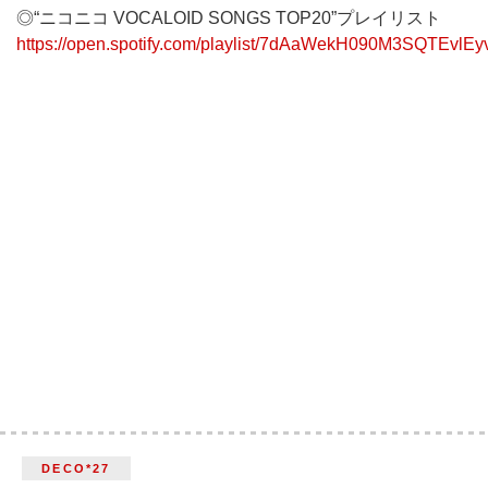
◎“ニコニコ VOCALOID SONGS TOP20”プレイリスト
https://open.spotify.com/playlist/7dAaWekH090M3SQTEvlEy
DECO*27