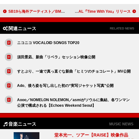
SB19ら海外アーティスト／BMSG TRAINEEが【D.U.N.K. Showcase】出演決定
こはならむ、ベストAL『Time With You』リリース
関連ニュース
RELATED NEWS
ニコニコ VOCALOID SONGS TOP20
須田景凪、新曲「リベラ」セッション映像公開
すとぷり、一途で真っ直ぐな新曲「ヒミツのチョコレート」MV公開
Ado、後ろ姿を写し出した初の“実写ジャケット写真”公開
Aooo／NOMELON NOLEMON／asmiがソウルに集結、各ワンマン
公演で構成される【Echoes Weekend Seoul】
音楽ニュース
MUSIC NEWS
堂本光一、ツアー【RAISE】映像作品