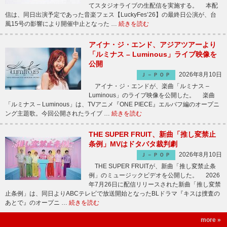
てスタジオライブの生配信を実施する。 本配
信は、同日出演予定であった音楽フェス【LuckyFes’26】の最終日公演が、台
風15号の影響により開催中止となった …
続きを読む
アイナ・ジ・エンド、アジアツアーより
「ルミナス – Luminous」ライブ映像を
公開
2026年8月10日
Ｊ－ＰＯＰ
アイナ・ジ・エンドが、楽曲「ルミナス –
Luminous」のライブ映像を公開した。 楽曲
「ルミナス – Luminous」は、TVアニメ『ONE PIECE』エルバフ編のオープニ
ング主題歌。今回公開されたライブ …
続きを読む
THE SUPER FRUIT、新曲「推し変禁止
条例」MVはドタバタ裁判劇
2026年8月10日
Ｊ－ＰＯＰ
THE SUPER FRUITが、新曲「推し変禁止条
例」のミュージックビデオを公開した。 2026
年7月26日に配信リリースされた新曲「推し変禁
止条例」は、同日よりABCテレビで放送開始となったBLドラマ『キスは捜査の
あとで』のオープニ …
続きを読む
more »