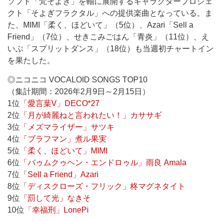
ソフト「梵そよぎ」を軸に展開するキャラクタープロジェ
クト「そよぎフラクタル」への提供楽曲となっている。ま
た、MIMI「柔く、ほどいて」（5位）、Azari「Sell a
Friend」（7位）、せきこみごはん「青炎」（11位）、え
いぷ「スプリットダンス」（18位）も当週初チャートイン
を果たした。
◎ニコニコ VOCALOID SONGS TOP10
（集計期間：2026年2月9日～2月15日）
1位
「愛言葉V」DECO*27
2位
「月が綺麗ねと言われたい！」カササギ
3位
「メズマライザー」サツキ
4位
「ブラフマン」煮ル果実
5位
「柔く、ほどいて」MIMI
6位
「バゥムクゥヘン・エンドロゥル」雨良 Amala
7位
「Sell a Friend」Azari
8位
「ディスクローズ・フリック」柊マグネタイト
9位
「罰して光」なきそ
10位
「幸福刑」LonePi