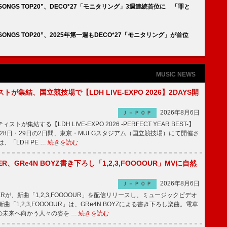
 SONGS TOP20”、DECO*27「モニタリング」3週連続首位に 「罪と
SONGS TOP20”、2025年第一週もDECO*27「モニタリング」が首位
MUSIC NEWS
トが集結、国立競技場で【LDH LIVE-EXPO 2026】2DAYS開
2026年8月6日
Ｊ－ＰＯＰ
トが集結する【LDH LIVE-EXPO 2026 -PERFECT YEAR BEST-】
1月28日・29日の2日間、東京・MUFGスタジアム（国立競技場）にて開催さ
、「LDH PE …
続きを読む
PPER、GRe4N BOYZ書き下ろし「1,2,3,FOOOOUR」MVに自然
2026年8月6日
Ｊ－ＰＯＰ
PPERが、新曲「1,2,3,FOOOOUR」を配信リリースし、ミュージックビデオ
「1,2,3,FOOOOUR」は、GRe4N BOYZによる書き下ろし楽曲。電車
の未来へ向かう人々の姿を …
続きを読む