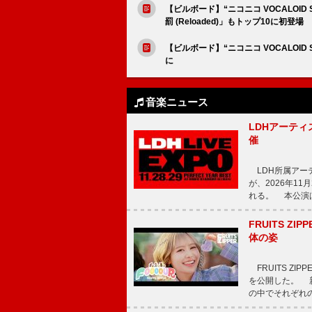
【ビルボード】“ニコニコ VOCALOID
罰 (Reloaded)」もトップ10に初登場
【ビルボード】“ニコニコ VOCALOID 
に
音楽ニュース
LDHアーティス
催
LDH所属アーティス
が、2026年1
れる。 本公演は
FRUITS ZI
体の姿
FRUITS ZI
を公開した。 新曲
の中でそれぞれ