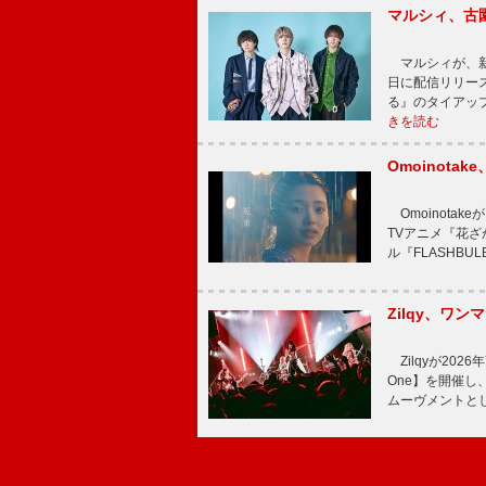
マルシィ、古
マルシィが、新
日に配信リリー
る』のタイアッ
きを読む
Omoinot
Omoinota
TVアニメ『花ざ
ル『FLASHBU
Zilqy、ワン
Zilqyが2026年
One】を開催し、
ムーヴメントと