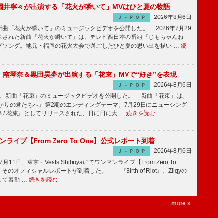
園井寧々が出演する「花火が瞬いて」MVはひと夏の物語
2026年8月6日
Ｊ－ＰＯＰ
曲「花火が瞬いて」のミュージックビデオを公開した。 2026年7月29
スされた新曲「花火が瞬いて」は、テレビ西日本の番組『じもちゃんね
プソング。地元・福岡の花火大会で過ごしたひと夏の思い出を描い …
続
ake、南琴奈＆黒田昊夢が出演する「花束」MVで“好き”を表現
2026年8月6日
Ｊ－ＰＯＰ
keが、新曲「花束」のミュージックビデオを公開した。 新曲「花束」は、
かりの君たちへ』第2期のエンディングテーマ。7月29日にニューシング
LB / 花束』としてリリースされた、日に日に大 …
続きを読む
マンライブ【From Zero To One】公式レポート到着
2026年8月6日
Ｊ－ＰＯＰ
7月11日、東京・Veats Shibuyaにてワンマンライブ【From Zero To
そのオフィシャルレポートが到着した。 「『Birth of Riot』、Zilqyの
して暴動 …
続きを読む
more »