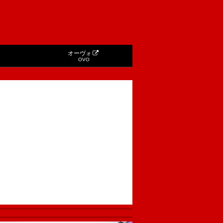
オーヴォ
OVO