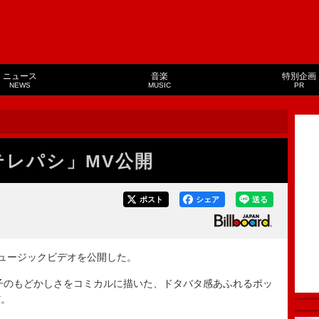
ニュース
音楽
特別企画
NEWS
MUSIC
PR
「テレパシ」MV公開
ポスト
シェア
送る
ミュージックビデオを公開した。
のもどかしさをコミカルに描いた、ドタバタ感あふれるポッ
だ。