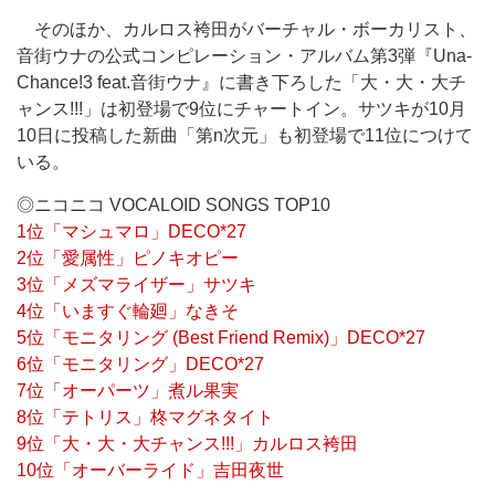
そのほか、カルロス袴田がバーチャル・ボーカリスト、
音街ウナの公式コンピレーション・アルバム第3弾『Una-
Chance!3 feat.音街ウナ』に書き下ろした「大・大・大チ
ャンス!!!」は初登場で9位にチャートイン。サツキが10月
10日に投稿した新曲「第n次元」も初登場で11位につけて
いる。
◎ニコニコ VOCALOID SONGS TOP10
1位「マシュマロ」DECO*27
2位「愛属性」ピノキオピー
3位「メズマライザー」サツキ
4位「いますぐ輪廻」なきそ
5位「モニタリング (Best Friend Remix)」DECO*27
6位「モニタリング」DECO*27
7位「オーパーツ」煮ル果実
8位「テトリス」柊マグネタイト
9位「大・大・大チャンス!!!」カルロス袴田
10位「オーバーライド」吉田夜世