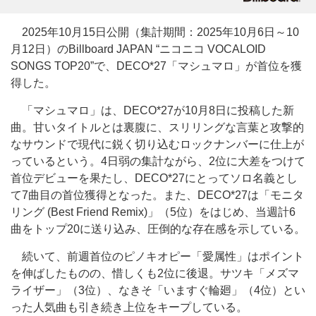
2025年10月15日公開（集計期間：2025年10月6日～10
月12日）のBillboard JAPAN “ニコニコ VOCALOID
SONGS TOP20”で、DECO*27「マシュマロ」が首位を獲
得した。
「マシュマロ」は、DECO*27が10月8日に投稿した新
曲。甘いタイトルとは裏腹に、スリリングな言葉と攻撃的
なサウンドで現代に鋭く切り込むロックナンバーに仕上が
っているという。4日弱の集計ながら、2位に大差をつけて
首位デビューを果たし、DECO*27にとってソロ名義とし
て7曲目の首位獲得となった。また、DECO*27は「モニタ
リング (Best Friend Remix)」（5位）をはじめ、当週計6
曲をトップ20に送り込み、圧倒的な存在感を示している。
続いて、前週首位のピノキオピー「愛属性」はポイント
を伸ばしたものの、惜しくも2位に後退。サツキ「メズマ
ライザー」（3位）、なきそ「いますぐ輪廻」（4位）とい
った人気曲も引き続き上位をキープしている。