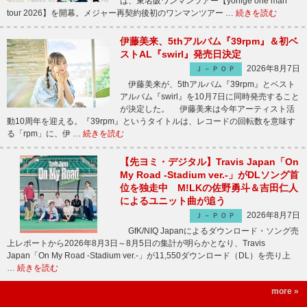
は、東名阪ワンマンツアー【yonige one man
tour 2026】を開幕。メジャー再契約後初のワンマンツアー …
続きを読む
伊藤美来、5thアルバム『39rpm』＆初ベ
ストAL『swirl』発売日決定
2026年8月7日
Ｊ－ＰＯＰ
伊藤美来が、5thアルバム『39rpm』とベスト
アルバム『swirl』を10月7日に同時発売すること
が決定した。 伊藤美来は今年アーティスト活
動10周年を迎える。『39rpm』というタイトルは、レコードの回転数を意味す
る「rpm」に、伊 …
続きを読む
【先ヨミ・デジタル】Travis Japan「On
My Road -Stadium ver.-」がDLソング首
位を独走中 M!LKの佐野勇斗＆吉田仁人
によるユニット曲が追う
2026年8月7日
Ｊ－ＰＯＰ
GfK/NIQ Japanによるダウンロード・ソング売
上レポートから2026年8月3日～8月5日の集計が明らかとなり、Travis
Japan「On My Road -Stadium ver.-」が11,550ダウンロード（DL）を売り上
…
続きを読む
more »