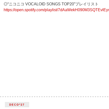
◎“ニコニコ VOCALOID SONGS TOP20”プレイリスト
https://open.spotify.com/playlist/7dAaWekH090M3SQTEvlEy
DECO*27