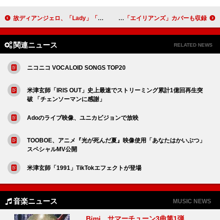
故ディアンジェロ、「Lady」「Untitled」など米ビルボード・チャート最大のヒットTOP10
Uru、新曲「プラットフォーム」MVに次期朝ドラW主演の上坂樹里 CDには「エイリアンズ」カバーも収録
関連ニュース
RELATED NEWS
ニコニコ VOCALOID SONGS TOP20
米津玄師「IRIS OUT」史上最速でストリーミング累計1億回再生突
破 「チェンソーマンに感謝」
Adoのライブ映像、ユニカビジョンで放映
TOOBOE、アニメ『光が死んだ夏』映像使用「あなたはかいぶつ」
スペシャルMV公開
米津玄師「1991」TikTokエフェクトが登場
音楽ニュース
MUSIC NEWS
Bimi、サマーチューン3曲第1弾