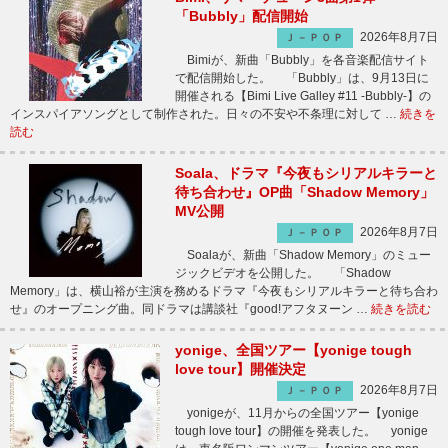
「Bubbly」配信開始
2026年8月7日
Ｊ－ＰＯＰ
Bimiが、新曲「Bubbly」を各音楽配信サイト
で配信開始した。 「Bubbly」は、9月13日に
開催される【Bimi Live Galley #11 -Bubbly-】の
インスパイアソングとして制作された。日々の不安や不条理に対して …
続きを
読む
Soala、ドラマ『今夜もシリアルキラーと
待ち合わせ』OP曲「Shadow Memory」
MV公開
2026年8月7日
Ｊ－ＰＯＰ
Soalaが、新曲「Shadow Memory」のミュー
ジックビデオを公開した。 「Shadow
Memory」は、横山裕が主演を務めるドラマ『今夜もシリアルキラーと待ち合わ
せ』のオープニング曲。同ドラマは講談社『good!アフタヌーン …
続きを読む
yonige、全国ツアー【yonige tough
love tour】開催決定
2026年8月7日
Ｊ－ＰＯＰ
yonigeが、11月からの全国ツアー【yonige
tough love tour】の開催を発表した。 yonige