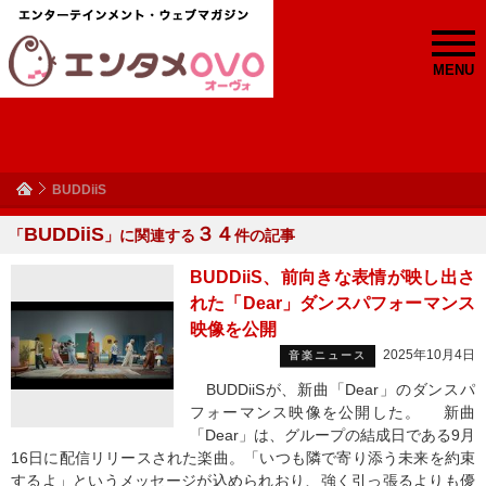
MENU
BUDDiiS
BUDDiiS
３４
「
」に関連する
件の記事
BUDDiiS、前向きな表情が映し出さ
れた「Dear」ダンスパフォーマンス
映像を公開
2025年10月4日
音楽ニュース
BUDDiiSが、新曲「Dear」のダンスパ
フォーマンス映像を公開した。 新曲
「Dear」は、グループの結成日である9月
16日に配信リリースされた楽曲。「いつも隣で寄り添う未来を約束
するよ」というメッセージが込められおり、強く引っ張るよりも優