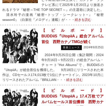
テレビ系にて2025年1月20日より放送さ
れるドラマ『秘密～THE TOP SECRET～』の主題歌に決定した。
清水玲子の漫画『秘密−トップ・シークレット−』『秘密
season0』（白泉社『メロディ』連載）が・・・
続きを読む
【ビルボード】
BUDDiiS『UtopiiA』総合アルバム
首位 西野カナ／TMGが続く
2024年9月25日
音楽ニュース
2024年9月25日公開（集計期間：2024
年9月16日～9月22日）の総合アルバム・
チャート“Hot Albums”で、BUDDiiSの
『UtopiiA』が総合首位を獲得した。 9月18日にリリースされた本
作は、CDセールス174,013枚で1位にチャートイン。2023年10月に
リリースされたアルバム『BRiLLiAN・・・
続きを読む
【ビルボード】
BUDDiiS『UtopiiA』17.4万枚でア
ルバムセールス首位獲得 西野カナ