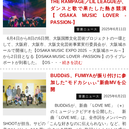
THE RAMPAGE／LIL LEAGUEが、
ダンスと歌で果たした熱き競演
【OSAKA MUSIC LOVER -
PASSION-】
2025年6月11日
音楽ニュース
6月4日から8日の5日間、大阪国際文化芸術プロジェクトの一環と
して、大阪府、大阪市、大阪文化芸術事業実行委員会が、大阪城ホ
ールで開催した【OSAKA MUSIC EXPO 2025 ～大阪城ホール～】
から2日目となる【OSAKA MUSIC LOVER -PASSION-】のライブレ
ポートが到着した。 【OS・・・
続きを読む
BUDDiiS、FUMIYAが振り付けに参
加した“モドカシぃぃ”新曲MVを公
開
2025年6月2日
音楽ニュース
BUDDiiSが、新曲「LOVE ME」（※）
のミュージックビデオを公開した。 新
曲「LOVE ME」は、全作詞をメンバーの
SHOOTが担当。サビの「こんな好きなのに伝えられない」など、初