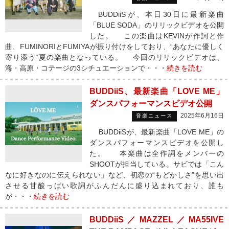
BUDDiiSが、本日30日に最新楽曲
「BLUE SODA」のリリックビデオを公開
した。 この楽曲はKEVINが作詞と作
曲、FUMINORIとFUMIYAが振り付けをしており、“あなたに優しく
寄り添う“夏の楽曲となっている。 今回のリリックビデオは、
海・高原・コテージの3シチュエーションで・・・
続きを読む
BUDDiiS、最新楽曲「LOVE ME」
ダンスパフォーマンスビデオ公開
2025年6月16日
音楽ニュース
BUDDiiSが、最新楽曲「LOVE ME」の
ダンスパフォーマンスビデオを公開し
た。 本楽曲は全作詞をメンバーの
SHOOTが担当している。サビでは「こん
なに好きなのに伝えられない」など、初恋の“もどかしさ”を思い出
させる甘酸っぱい歌詞がふんだんに盛り込まれており、誰も
が・・・
続きを読む
BUDDiiS／MAZZEL／MA55IVE