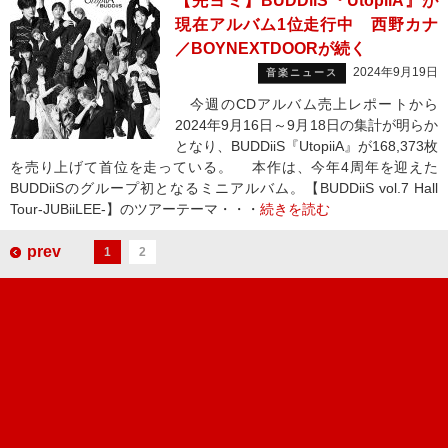
【先ヨミ】BUDDiiS『UtopiiA』が
現在アルバム1位走行中 西野カナ
／BOYNEXTDOORが続く
2024年9月19日
音楽ニュース
今週のCDアルバム売上レポートから
2024年9月16日～9月18日の集計が明らか
となり、BUDDiiS『UtopiiA』が168,373枚
を売り上げて首位を走っている。 本作は、今年4周年を迎えた
BUDDiiSのグループ初となるミニアルバム。【BUDDiiS vol.7 Hall
Tour-JUBiiLEE-】のツアーテーマ・・・
続きを読む
prev
1
2