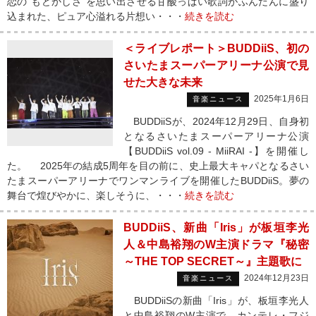
恋の“もどかしさ”を思い出させる甘酸っぱい歌詞がふんだんに盛り
込まれた、ピュア心溢れる片想い・・・
続きを読む
＜ライブレポート＞BUDDiiS、初の
さいたまスーパーアリーナ公演で見
せた大きな未来
2025年1月6日
音楽ニュース
BUDDiiSが、2024年12月29日、自身初
となるさいたまスーパーアリーナ公演
【BUDDiiS vol.09 - MiiRAI -】を開催し
た。 2025年の結成5周年を目の前に、史上最大キャパとなるさい
たまスーパーアリーナでワンマンライブを開催したBUDDiiS。夢の
舞台で煌びやかに、楽しそうに、・・・
続きを読む
BUDDiiS、新曲「Iris」が板垣李光
人＆中島裕翔のW主演ドラマ『秘密
～THE TOP SECRET～』主題歌に
2024年12月23日
音楽ニュース
BUDDiiSの新曲「Iris」が、板垣李光人
と中島裕翔のW主演で、カンテレ・フジ