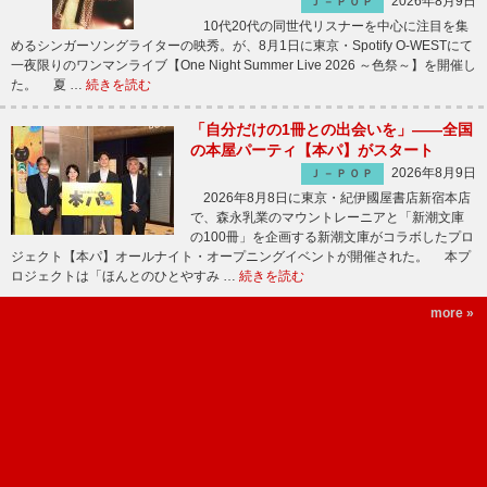
2026年8月9日
Ｊ－ＰＯＰ
10代20代の同世代リスナーを中心に注目を集
めるシンガーソングライターの映秀。が、8月1日に東京・Spotify O-WESTにて
一夜限りのワンマンライブ【One Night Summer Live 2026 ～色祭～】を開催し
た。 夏 …
続きを読む
「自分だけの1冊との出会いを」――全国
の本屋パーティ【本パ】がスタート
2026年8月9日
Ｊ－ＰＯＰ
2026年8月8日に東京・紀伊國屋書店新宿本店
で、森永乳業のマウントレーニアと「新潮文庫
の100冊」を企画する新潮文庫がコラボしたプロ
ジェクト【本パ】オールナイト・オープニングイベントが開催された。 本プ
ロジェクトは「ほんとのひとやすみ …
続きを読む
more »