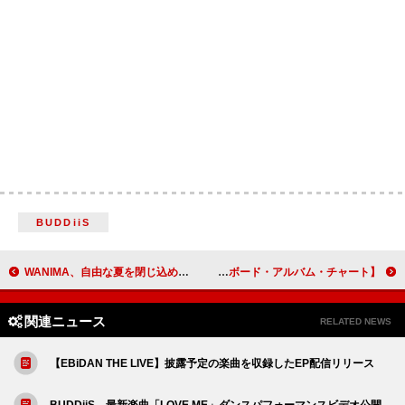
BUDDiiS
WANIMA、自由な夏を閉じ込めたEP『Off-Leash』リリース＆収録曲「トビウオ」先行配信へ
【米ビルボード・アルバム・チャート】モーガン・ウォーレン通算10週目の首位、レネー・ラップ／スーサイドボーイズTOP5デビュー
関連ニュース
RELATED NEWS
【EBiDAN THE LIVE】披露予定の楽曲を収録したEP配信リリース
BUDDiiS、最新楽曲「LOVE ME」ダンスパフォーマンスビデオ公開