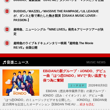
BUDDiiS／MAZZEL／MA55IVE THE RAMPAGE／LIL LEAGUE
が、ダンスと歌で果たした熱き競演【OSAKA MUSIC LOVER -
PASSION-】
超特急、ニューシングル『NINE LIVES』発売＆アリーナツアーが決
定
超特急のライブ＆ドキュメンタリー映画『超特急 The Movie
RE:VE』全国公開
音楽ニュース
MUSIC NEWS
EBiDANの新グループ・iiONDO、デビュ
ー曲「はつ恋ONDO」MVで“良い温度”を
保つ為に奮闘
2026年8月9日
Ｊ－ＰＯＰ
EBiDAN（恵比寿学園男子部）の新グループ・
iiONDO（読み：イイオンド）が、デビュー曲
「はつ恋ONDO」のミュージックビデオを公開した。 iiONDOは、EBiDAN発
足15周年を記念したオーディション【EBiDAN THE AU …
続きを読む