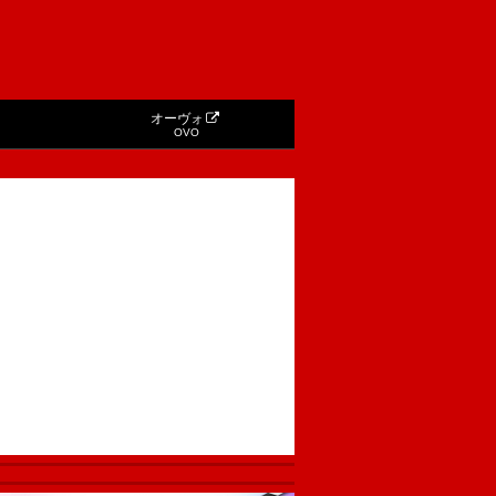
オーヴォ
OVO