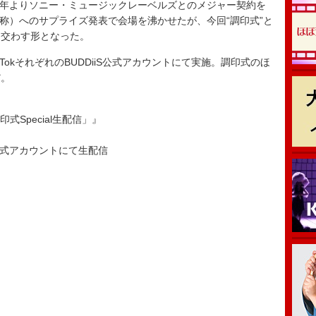
6年よりソニー・ミュージックレーベルズとのメジャー契約を
の呼称）へのサプライズ発表で会場を沸かせたが、今回“調印式”と
り交わす形となった。
、TikTokそれぞれのBUDDiiS公式アカウントにて実施。調印式のほ
だ。
契約調印式Special生配信」』
DDiiS公式アカウントにて生配信