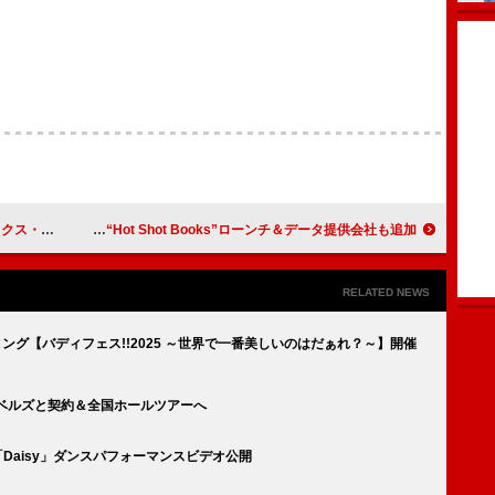
ンドと婚約
総合書籍チャートにSNS指標が誕生 急上昇チャート“Hot Shot Books”ローンチ＆データ提供会社も追加
RELATED NEWS
ィング【バディフェス!!2025 ～世界で一番美しいのはだぁれ？～】開催
ーベルズと契約＆全国ホールツアーへ
”「Daisy」ダンスパフォーマンスビデオ公開