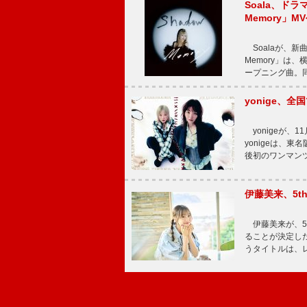
Soala、ド
Memory」M
Soalaが、新曲
Memory」は
ープニング曲。同
yonige、全国
yonigeが、11
yonigeは、東名
後初のワンマン
伊藤美来、5t
伊藤美来が、5t
ることが決定した
うタイトルは、レ