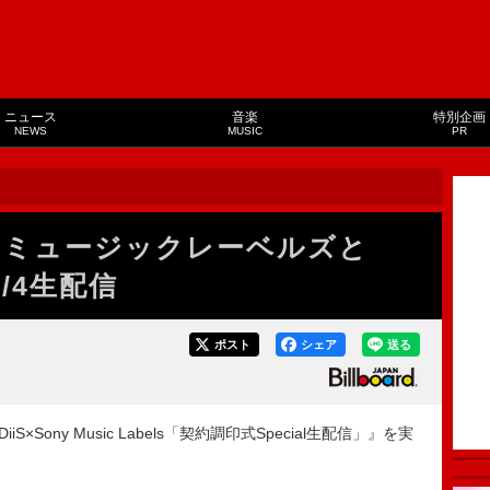
ニュース
音楽
特別企画
NEWS
MUSIC
PR
ー・ミュージックレーベルズと
/4生配信
ポスト
シェア
送る
iS×Sony Music Labels「契約調印式Special生配信」』を実