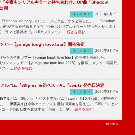
ラマ『今夜もシリアルキラーと待ち合わせ』OP曲「Shadow
V公開
2026年8月7日
Ｊ－ＰＯＰ
「Shadow Memory」のミュージックビデオを公開した。 「Shadow
、横山裕が主演を務めるドラマ『今夜もシリアルキラーと待ち合わせ』のオ
ドラマは講談社『good!アフタヌーン …
続きを読む
ツアー【yonige tough love tour】開催決定
2026年8月7日
Ｊ－ＰＯＰ
月からの全国ツアー【yonige tough love tour】の開催を発表した。
阪ワンマンツアー【yonige one man tour 2026】を開幕。メジャー再契約
ツアー …
続きを読む
hアルバム『39rpm』＆初ベストAL『swirl』発売日決定
2026年8月7日
Ｊ－ＰＯＰ
hアルバム『39rpm』とベストアルバム『swirl』を10月7日に同時発売す
。 伊藤美来は今年アーティスト活動10周年を迎える。『39rpm』とい
コードの回転数を意味する「rpm」に、伊 …
続きを読む
more »