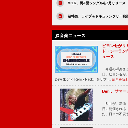
M!LK、両A面シングルを2月リリー
超特急、ライブ＆ドキュメンタリー映画
音楽ニュース
ビヨンセがリ
ド・シーラン
ュース
今週の洋楽まと
日、ビヨンセが、先
Dew (Donk) Remix Pack』をサプ …
続きを読
Bimi、サマ
Bimiが、新曲「
日に開催される【Bi
た。日々の不安