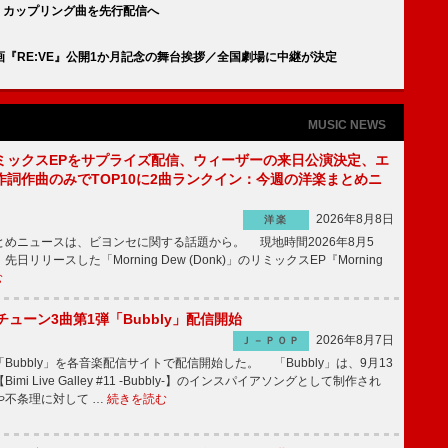
ス カップリング曲を先行配信へ
『RE:VE』公開1か月記念の舞台挨拶／全国劇場に中継が決定
MUSIC NEWS
ミックスEPをサプライズ配信、ウィーザーの来日公演決定、エ
作詞作曲のみでTOP10に2曲ランクイン：今週の洋楽まとめニ
2026年8月8日
洋楽
めニュースは、ビヨンセに関する話題から。 現地時間2026年8月5
日リリースした「Morning Dew (Donk)」のリミックスEP『Morning
む
ーチューン3曲第1弾「Bubbly」配信開始
2026年8月7日
Ｊ－ＰＯＰ
Bubbly」を各音楽配信サイトで配信開始した。 「Bubbly」は、9月13
mi Live Galley #11 -Bubbly-】のインスパイアソングとして制作され
や不条理に対して …
続きを読む