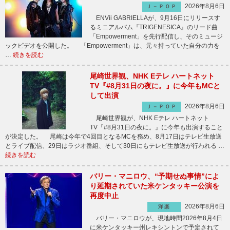
2026年8月6日
Ｊ－ＰＯＰ
ENVii GABRIELLAが、9月16日にリリースす
るミニアルバム『TRIGENESICA』のリード曲
「Empowerment」を先行配信し、そのミュージ
ックビデオを公開した。 「Empowerment」は、元々持っていた自分の力を
…
続きを読む
尾崎世界観、NHK Eテレ ハートネット
TV『#8月31日の夜に。』に今年もMCと
して出演
2026年8月6日
Ｊ－ＰＯＰ
尾崎世界観が、NHK Eテレ ハートネット
TV『#8月31日の夜に。』に今年も出演すること
が決定した。 尾崎は今年で4回目となるMCを務め、8月17日はテレビ生放送
とライブ配信、29日はラジオ番組、そして30日にもテレビ生放送が行われる …
続きを読む
バリー・マニロウ、“予期せぬ事情”によ
り延期されていた米ケンタッキー公演を
再度中止
2026年8月6日
洋楽
バリー・マニロウが、現地時間2026年8月4日
に米ケンタッキー州レキシントンで予定されて