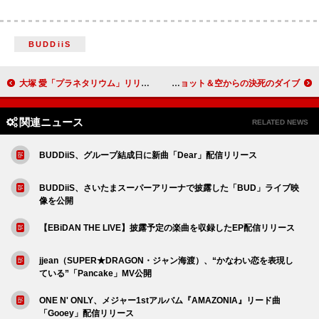
BUDDiiS
大塚 愛「プラネタリウム」リリース20周年記念、歴代ライブ映像をフル尺で13本繋ぐ
KOTORI、楽曲「SKY」MVにツアーオフショット＆空からの決死のダイブ
関連ニュース
RELATED NEWS
BUDDiiS、グループ結成日に新曲「Dear」配信リリース
BUDDiiS、さいたまスーパーアリーナで披露した「BUD」ライブ映
像を公開
【EBiDAN THE LIVE】披露予定の楽曲を収録したEP配信リリース
jjean（SUPER★DRAGON・ジャン海渡）、“かなわい恋を表現し
ている”「Pancake」MV公開
ONE N' ONLY、メジャー1stアルバム『AMAZONIA』リード曲
「Gooey」配信リリース