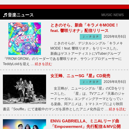
音楽ニュース
MUSIC NEWS
ときのそら、新曲「キラメキMODE！
feat. 響咲リオナ」配信リリース
2026年8月6日
Ｊ－ＰＯＰ
ときのそらが、デジタルシングル「キラメキ
MODE！feat. 響咲リオナ」をリリースした。
新曲はゲストアーティストにVTuberグループ
『FROW GROW』のリーダーである響咲リオナ、サウンドプロデューサーに
TeddyLoidを迎え …
続きを読む
女王蜂、ニューSG『星』CD発売
2026年8月6日
Ｊ－ＰＯＰ
女王蜂が、ニューシングル『星』のCDをリリ
ースした。 「星」は、TVアニメ『天幕のジャ
ードゥーガル』エンディングテーマとなってい
る楽曲。同アニメは、トマトスープにより秋田
書店『Souffle』にて連載中のマンガを原作としたアニメ化作品で …
続きを読む
ENVii GABRIELLA、ミニALリード曲
「Empowerment」先行配信＆MV公開