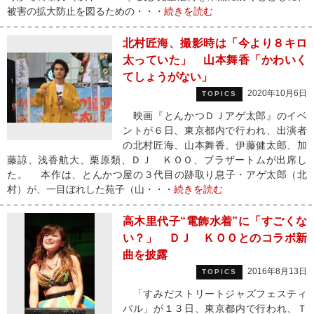
被害の拡大防止を図るための・・・
続きを読む
北村匠海、撮影時は「今より８キロ
太っていた」 山本舞香「かわいく
てしょうがない」
2020年10月6日
TOPICS
映画『とんかつＤＪアゲ太郎』のイベ
ントが６日、東京都内で行われ、出演者
の北村匠海、山本舞香、伊藤健太郎、加
藤諒、浅香航大、栗原類、ＤＪ ＫＯＯ、ブラザートムが出席し
た。 本作は、とんかつ屋の３代目の跡取り息子・アゲ太郎（北
村）が、一目ぼれした苑子（山・・・
続きを読む
高木里代子“電飾水着”に「すごくな
い？」 ＤＪ ＫＯＯとのコラボ新
曲を披露
2016年8月13日
TOPICS
「すみだストリートジャズフェスティ
バル」が１３日、東京都内で行われ、Ｔ