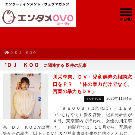
MENU
ＤＪ ＫＯＯ
ＤＪ ＫＯＯ
６
「
」に関連する
件の記事
川栄李奈、ＤＶ・児童虐待の相談窓
口をＰＲ 「体の暴力だけでなく、
言葉の暴力もＤＶ」
2020年11月4日
TOPICS
「＃８００８（はれれば）・１８９
（いちはやく）普及啓発」記者発表会が
４日、東京都内で行われ、女優の川栄李
奈、ＤＪ ＫＯＯが出席した。 内閣府では、１０月から、配偶者
等からの暴力（以下：ＤＶ）及び児童虐待を未然に防ぐとともに、