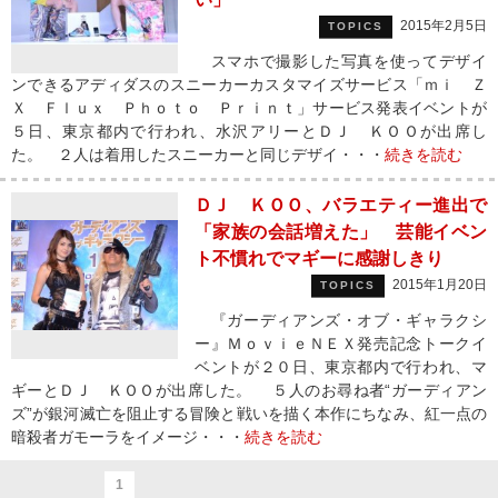
2015年2月5日
TOPICS
スマホで撮影した写真を使ってデザイ
ンできるアディダスのスニーカーカスタマイズサービス「ｍｉ Ｚ
Ｘ Ｆｌｕｘ Ｐｈｏｔｏ Ｐｒｉｎｔ」サービス発表イベントが
５日、東京都内で行われ、水沢アリーとＤＪ ＫＯＯが出席し
た。 ２人は着用したスニーカーと同じデザイ・・・
続きを読む
ＤＪ ＫＯＯ、バラエティー進出で
「家族の会話増えた」 芸能イベン
ト不慣れでマギーに感謝しきり
2015年1月20日
TOPICS
『ガーディアンズ・オブ・ギャラクシ
ー』ＭｏｖｉｅＮＥＸ発売記念トークイ
ベントが２０日、東京都内で行われ、マ
ギーとＤＪ ＫＯＯが出席した。 ５人のお尋ね者“ガーディアン
ズ”が銀河滅亡を阻止する冒険と戦いを描く本作にちなみ、紅一点の
暗殺者ガモーラをイメージ・・・
続きを読む
1