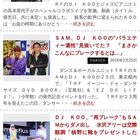
ＲＦのＤＪ ＫＯＯとジャズピアニスト
の高木里代子がスペシャルコラボライブを実施。新曲（タイトル、
発売日、共に未定）も発表した。 観客の歓声に迎えられたＫＯＯ
は「お盆の時期にありがとう・・・
続きを読む
ＳＡＭ、ＤＪ ＫＯＯの“バラエテ
ィー適性”見抜いてた？ 「まさか
こんなにブレークするとは…」
2016年2月25日
TOPICS
ダンス＆ボーカルユニットＴＲＦのＳ
ＡＭとＤＪ ＫＯＯが２５日、東京都内
で、『ＴＲＦ イージー・ドゥ・ダンサ
サイズ ＤＶＤ ＢＯＯＫ』（宝島社）＆『ＥＺ ＤＯ ＬＩＦ
Ｅ！』（小学館）の発売記念イベントを行った。 ＴＲＦが２３周
年を迎えたこの日、ダンサー・・・
続きを読む
ＤＪ ＫＯＯ、“再ブレーク”もＳＡ
Ｍからダメ出し 水沢アリーは交際
順調「槙野に靴をプレゼントした
い」