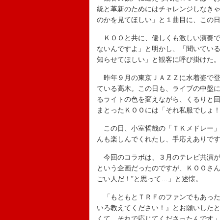
統と革新のためにはチャレンジしなき
のかを見てほしい」と１曲目に、この
ＫＯＯと共に、優しくも激しい演奏で
ないんですよ」と明かし、「聞いてい
知らせてほしい」と観客に呼び掛けた
昨年９月の東京ＪＡＺＺに水着姿で登場
ている高木。この日も、ライブの中盤に
るライトの色を変えながら、くるりと回
まとったＫＯＯには「それ私服でしょ
この日、小室哲哉の「ＴＫメドレー」
んも楽しんでくれたし、手応えありで
今回のコラボは、３月のテレビ共演が
という企画だったのですが、ＫＯＯさん
ごい人だ！”と思って…」と述懐。
「もともとＴＲＦのファンでもあった
いろ教えてください！』とお願いしたと
くて、それで応じてくださったんです