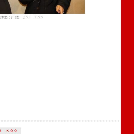
高木里代子（左）とＤＪ ＫＯＯ
Ｊ ＫＯＯ