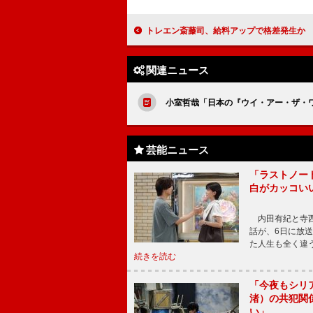
トレエン斎藤司、給料アップで格差発生か 「先月は３００万円」
関連ニュース
小室哲哉「日本の『ウイ・アー・ザ・
芸能ニュース
「ラストノー
白がカッコい
内田有紀と寺西
話が、6日に放
た人生も全く違
続きを読む
「今夜もシリ
渚）の共犯関
い」