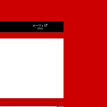
オーヴォ
OVO