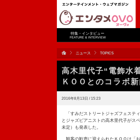
特集・インタビュー
FEATURE & INTERVIEW
ニュース
TOPICS
高木里代子“電飾水
ＫＯＯとのコラボ新
2016年8月13日 / 15:23
「すみだストリートジャズフェスティ
とジャズピアニストの高木里代子がス
未定）も発表した。
観客の歓声に迎えられたＫＯＯは「お