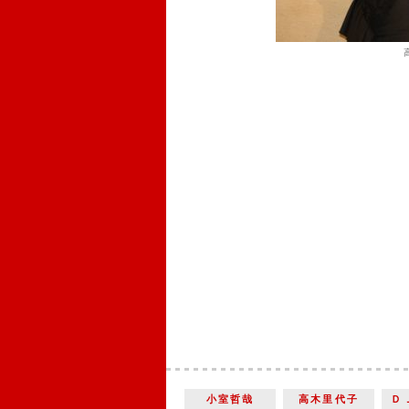
小室哲哉
高木里代子
Ｄ