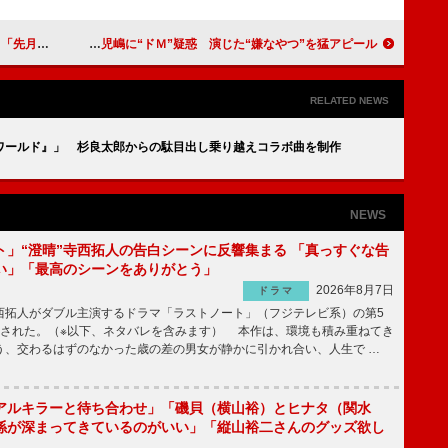
とこっそり
アンジャッシュ児嶋に“ドＭ”疑惑 演じた“嫌なやつ”を猛アピール
RELATED NEWS
ワールド』」 杉良太郎からの駄目出し乗り越えコラボ曲を制作
NEWS
ト」“澄晴”寺西拓人の告白シーンに反響集まる 「真っすぐな告
い」「最高のシーンをありがとう」
2026年8月7日
ドラマ
拓人がダブル主演するドラマ「ラストノート」（フジテレビ系）の第5
送された。（※以下、ネタバレを含みます） 本作は、環境も積み重ねてき
う、交わるはずのなかった歳の差の男女が静かに引かれ合い、人生で …
アルキラーと待ち合わせ」「磯貝（横山裕）とヒナタ（関水
係が深まってきているのがいい」「縦山裕二さんのグッズ欲し