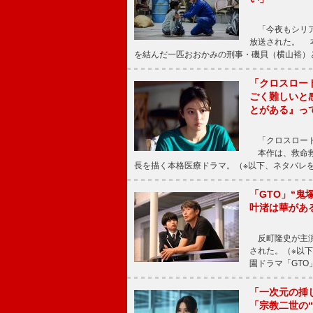
「今夜もシリア
放送された。 
を結んだ一匹おおかみの刑事・磯貝（横山裕）
「クロスロー
ごく難しいと
とがある』っ
「クロスロード
本作は、救命救
長を描く本格医療ドラマ。（※以下、ネタバレ
「GTO」“
叶渚は華があ
反町隆史が主演
された。（※以
園ドラマ「GTO
「一次元の挿
「宗教二世の