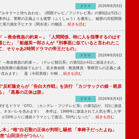
2026年8月6日
ドラマ
ルキラーと待ち合わせ」（関西テレビ／フジテレビ系）の第6話が5日に
本作は、警察の正義よりも復讐（ふくしゅう）を優先し、秘密の共犯関係
と第六感女子ヒナタ（関水渚）の物語 …
続きを読む
ド ～救命救急の約束～」「人間関係、特に人を指導するのはす
感じた」「船越英一郎さんが『刑事面に似ていると言われたこ
て、そりゃあ2時間ドラマの帝王だもの」
2026年8月6日
ドラマ
 ～救命救急の約束～」（テレビ朝日系）の第5話が4日に放送された。
急医療の最前線でもがく、若き救命医・救急隊員・警察官らの正義と成
を含みます） 遥（今田美桜）や桐 …
続きを読む
鬼塚”反町隆史らが「告白大作戦」を決行 「カジサックの娘・梶原
る」「黒幕の正体は誰」
2026年8月4日
ドラマ
するドラマ「GTO」（カンテレ・フジテレビ系）の第3話が、3日に放送
下、ネタバレを含みます） 本作は、1998年に放送されて人気を博した学
」が28年ぶりに連続ドラマとして復活。50代になった“ …
続きを読む
し木」“唯”白石聖の正体が判明し騒然 「車椅子だったよね」
“悠”山田涼介がつらい」