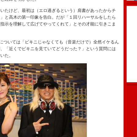
いたけど、最初は（エロ過ぎるという）肩書があったからチ
た」と高木の第一印象を告白。だが「１回リハーサルをしたら
も指示を理解して広げてやってくれて」とその才能に引きこま
については「ビキニじゃなくても（音楽だけで）全然イケるん
が、「近くでビキニを見ていてどうだった？」という質問には
ていた。