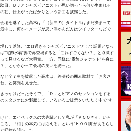
ゃ駄目。ＤＪとジャズピアニストが思い切ったら何が生まれる
日の朝、仕上がったばかりという新曲を披露した。
会場を魅了した高木は「（新曲の）タイトルはまだ決まって
る最中に、何かイメージが思い浮かんだ方はツイッターなどで
。
して以降、“エロ過ぎるジャズピアニスト”として話題となっ
は“電飾水着”姿で再登場すると「これすごくない？」と点滅す
って見せるなど大興奮。一方、同様に“電飾ジャケット”を身に
！？」とからかって会場の笑いを誘った。
など全７曲を披露した高木は、終演後の囲み取材で「お客さ
すね」と笑顔を見せた。
きっかけだったそうで、「ＤＪとピアノのセッションをする
のスタジオにお邪魔して、いろいろご提示をいただく中で“す
けど、エイベックスの大先輩として私が『ＫＯＯさん、いろ
ころ、『相手の本気には応える』という“ＫＯＯ訓”があるらし
」と経緯を明かした。