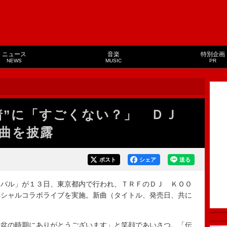
ニュース
音楽
特別企画
NEWS
MUSIC
PR
着”に「すごくない？」 ＤＪ
曲を披露
ポスト
シェア
送る
バル」が１３日、東京都内で行われ、ＴＲＦのＤＪ ＫＯＯ
ペシャルコラボライブを実施。新曲（タイトル、発売日、共に
盆の時期にありがとうございます」と笑顔であいさつ。「伝