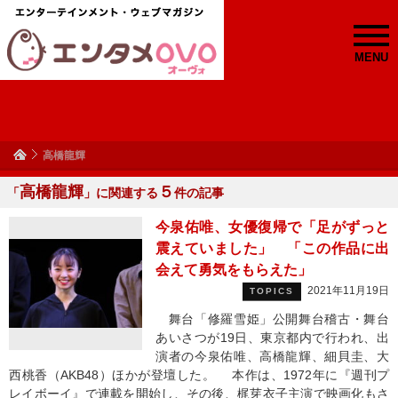
MENU
高橋龍輝
高橋龍輝
５
「
」に関連する
件の記事
今泉佑唯、女優復帰で「足がずっと
震えていました」 「この作品に出
会えて勇気をもらえた」
2021年11月19日
TOPICS
舞台「修羅雪姫」公開舞台稽古・舞台
あいさつが19日、東京都内で行われ、出
演者の今泉佑唯、高橋龍輝、細貝圭、大
西桃香（AKB48）ほかが登壇した。 本作は、1972年に『週刊プ
レイボーイ』で連載を開始し、その後、梶芽衣子主演で映画化もさ