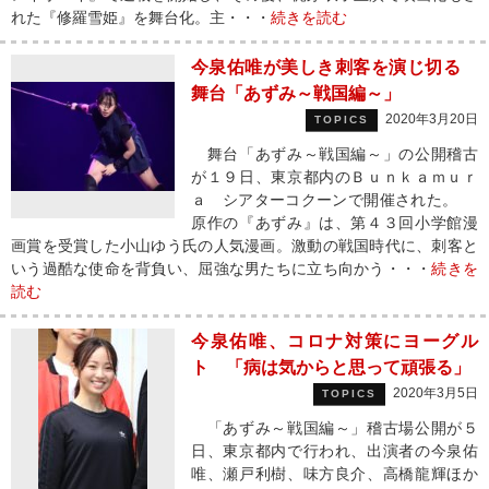
れた『修羅雪姫』を舞台化。主・・・
続きを読む
今泉佑唯が美しき刺客を演じ切る
舞台「あずみ～戦国編～」
2020年3月20日
TOPICS
舞台「あずみ～戦国編～」の公開稽古
が１９日、東京都内のＢｕｎｋａｍｕｒ
ａ シアターコクーンで開催された。
原作の『あずみ』は、第４３回小学館漫
画賞を受賞した小山ゆう氏の人気漫画。激動の戦国時代に、刺客と
いう過酷な使命を背負い、屈強な男たちに立ち向かう・・・
続きを
読む
今泉佑唯、コロナ対策にヨーグル
ト 「病は気からと思って頑張る」
2020年3月5日
TOPICS
「あずみ～戦国編～」稽古場公開が５
日、東京都内で行われ、出演者の今泉佑
唯、瀬戸利樹、味方良介、高橋龍輝ほか