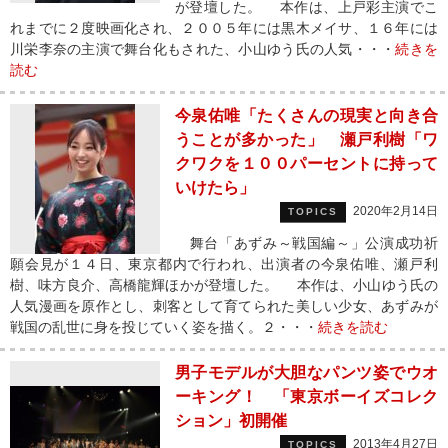
が登壇した。 本作は、上戸彩主演でこ
れまでに２度映画化され、２００５年には黒木メイサ、１６年には
川栄李奈の主演で舞台化もされた、小山ゆう氏の人気・・・
続きを
読む
今泉佑唯「たくさんの現実と向き合
うことが多かった」 瀬戸利樹「ワ
クワクを１００パーセントに持って
いけたら」
2020年2月14日
TOPICS
舞台「あずみ～戦国編～」公演成功祈
願会見が１４日、東京都内で行われ、出演者の今泉佑唯、瀬戸利
樹、味方良介、高橋龍輝ほかが登壇した。 本作は、小山ゆう氏の
人気漫画を原作とし、刺客として育てられた美しい少女、あずみが
戦国の乱世に身を投じていく姿を描く。２・・・
続きを読む
男子モデルが大胆なパンツ姿でウオ
ーキング！ 「東京ボーイズコレク
ション」初開催
2013年4月27日
TOPICS