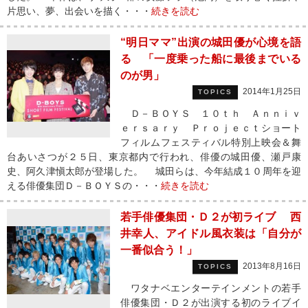
片思い、夢、出会いを描く・・・
続きを読む
“明日ママ”出演の城田優が心境を語
る 「一度乗った船に最後までいる
のが男」
2014年1月25日
TOPICS
Ｄ－ＢＯＹＳ １０ｔｈ Ａｎｎｉｖ
ｅｒｓａｒｙ Ｐｒｏｊｅｃｔショート
フィルムフェスティバル特別上映会＆舞
台あいさつが２５日、東京都内で行われ、俳優の城田優、瀬戸康
史、阿久津愼太郎が登場した。 城田らは、今年結成１０周年を迎
える俳優集団Ｄ－ＢＯＹＳの・・・
続きを読む
若手俳優集団・Ｄ２が初ライブ 西
井幸人、アイドル風衣装は「自分が
一番似合う！」
2013年8月16日
TOPICS
ワタナベエンターテインメントの若手
俳優集団・Ｄ２が出演する初のライブイ