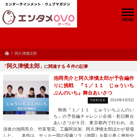
MENU
阿久津愼太郎
阿久津愼太郎
４
「
」に関連する
件の記事
池岡亮介と阿久津愼太郎が予告編作
りに挑戦 『１／１１ じゅういち
ぶんのいち』舞台あいさつ
2014年4月5日
TOPICS
映画『１／１１ じゅういちぶんのい
ち』の予告編チャレンジ企画・初日舞台
あいさつが５日、東京都内で行われ、出
演者の池岡亮介、竹富聖花、工藤阿須加、阿久津愼太郎ほかが登場
した。 本作は、サッカー部の安藤ソラ（池岡）を取り巻く挫折や