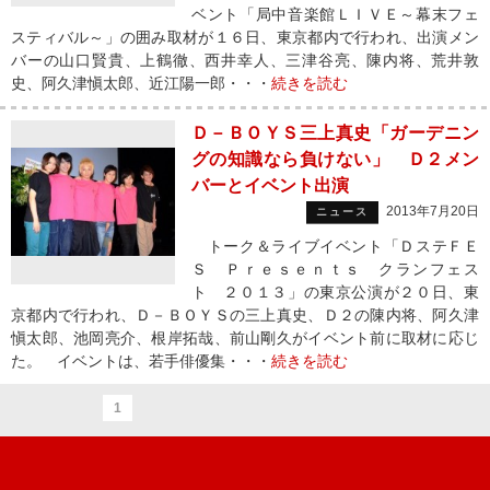
ベント「局中音楽館ＬＩＶＥ～幕末フェ
スティバル～」の囲み取材が１６日、東京都内で行われ、出演メン
バーの山口賢貴、上鶴徹、西井幸人、三津谷亮、陳内将、荒井敦
史、阿久津愼太郎、近江陽一郎・・・
続きを読む
Ｄ－ＢＯＹＳ三上真史「ガーデニン
グの知識なら負けない」 Ｄ２メン
バーとイベント出演
2013年7月20日
ニュース
トーク＆ライブイベント「ＤステＦＥ
Ｓ Ｐｒｅｓｅｎｔｓ クランフェス
ト ２０１３」の東京公演が２０日、東
京都内で行われ、Ｄ－ＢＯＹＳの三上真史、Ｄ２の陳内将、阿久津
愼太郎、池岡亮介、根岸拓哉、前山剛久がイベント前に取材に応じ
た。 イベントは、若手俳優集・・・
続きを読む
1