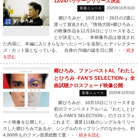
12/24パッケージリリース決定
2025年10月31日
音楽ニュース
郷ひろみが、10月19日・26日の2週に
渡って放送された『情熱大陸×郷ひろみ』
の映像作品を12月24日にリリースするこ
とが決定した。 本映像作品は放送され
た内容に、本編に入りきらなかったシーンを追加したディレクター
ズ・カット版となっている。 自身の70歳の誕生日に開・・・
続き
を読む
郷ひろみ、ファンベストAL『わたし
とひろみ -FAN’S SELECTION-』全
曲試聴クロスフェード映像公開
2025年10月5日
音楽ニュース
郷ひろみが、10月15日にリリースする
初のファンベストアルバム『わたしとひ
ろみ-FAN’S SELECTION-』のクロスフェ
ード映像を公開した。 これまで、通算111枚のシングルをリリー
スした郷ひろみであるが、シングルのカップリングのなかから、約
4,000件ものファン投票総数で選・・・
続きを読む