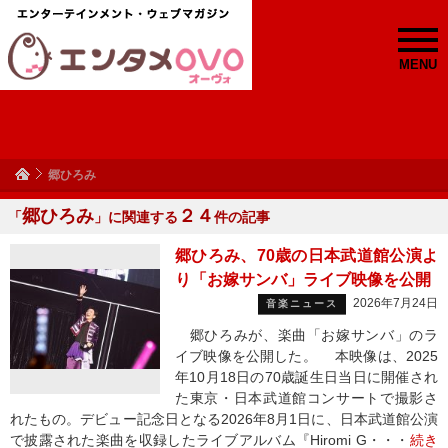
MENU
郷ひろみ
郷ひろみ
２４
「
」に関連する
件の記事
郷ひろみ、70歳の日本武道館公演よ
り「お嫁サンバ」ライブ映像を公開
2026年7月24日
音楽ニュース
郷ひろみが、楽曲「お嫁サンバ」のラ
イブ映像を公開した。 本映像は、2025
年10月18日の70歳誕生日当日に開催され
た東京・日本武道館コンサートで撮影さ
れたもの。デビュー記念日となる2026年8月1日に、日本武道館公演
で披露された楽曲を収録したライブアルバム『Hiromi G・・・
続き