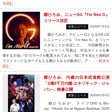
を読む
郷ひろみ、ニューSG『I'm Neo G』
リリース決定
2026年7月1日
音楽ニュース
郷ひろみが、デビュー日となる8月1日
にニューシングル『I'm Neo G』をリリー
スすることが決定した。 今回解禁され
たジャケット写真は、作品タイトルを象
徴する力強い“G”のマークが配置されており、顎に手を添えた挑戦的
でストイックなポーズをとる郷ひろみも印象的だ。ア・・・
続きを
読む
郷ひろみ、70歳の日本武道館公演
「2億4千万の瞳-エキゾチック・ジャ
パン-」映像公開
2026年3月4日
音楽ニュース
郷ひろみが、ライブDVD＆Blu-
ray『Hiromi Go at Nippon Budokan 2025