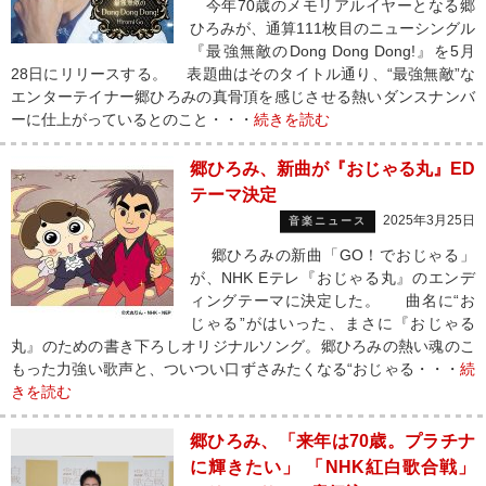
今年70歳のメモリアルイヤーとなる郷
ひろみが、通算111枚目のニューシングル
『最強無敵のDong Dong Dong!』を5月
28日にリリースする。 表題曲はそのタイトル通り、“最強無敵”な
エンターテイナー郷ひろみの真骨頂を感じさせる熱いダンスナンバ
ーに仕上がっているとのこと・・・
続きを読む
郷ひろみ、新曲が『おじゃる丸』ED
テーマ決定
2025年3月25日
音楽ニュース
郷ひろみの新曲「GO！でおじゃる」
が、NHK Eテレ『おじゃる丸』のエンデ
ィングテーマに決定した。 曲名に“お
じゃる”がはいった、まさに『おじゃる
丸』のための書き下ろしオリジナルソング。郷ひろみの熱い魂のこ
もった力強い歌声と、ついつい口ずさみたくなる“おじゃる・・・
続
きを読む
郷ひろみ、「来年は70歳。プラチナ
に輝きたい」 「NHK紅白歌合戦」