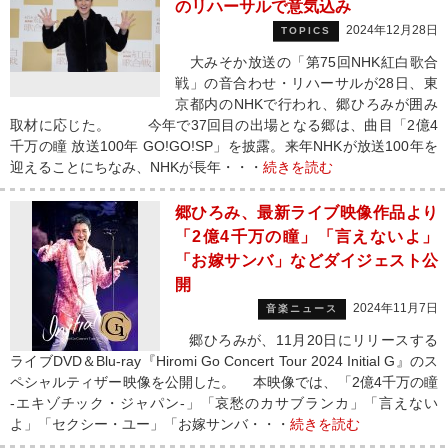
のリハーサルで意気込み
2024年12月28日
TOPICS
大みそか放送の「第75回NHK紅白歌合
戦」の音合わせ・リハーサルが28日、東
京都内のNHKで行われ、郷ひろみが囲み
取材に応じた。 今年で37回目の出場となる郷は、曲目「2億4
千万の瞳 放送100年 GO!GO!SP」を披露。来年NHKが放送100年を
迎えることにちなみ、NHKが長年・・・
続きを読む
郷ひろみ、最新ライブ映像作品より
「2億4千万の瞳」「言えないよ」
「お嫁サンバ」などダイジェスト公
開
2024年11月7日
音楽ニュース
郷ひろみが、11月20日にリリースする
ライブDVD＆Blu-ray『Hiromi Go Concert Tour 2024 Initial G』のス
ペシャルティザー映像を公開した。 本映像では、「2億4千万の瞳
-エキゾチック・ジャパン-」「哀愁のカサブランカ」「言えない
よ」「セクシー・ユー」「お嫁サンバ・・・
続きを読む