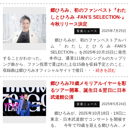
郷ひろみ、初のファンベスト『わた
しとひろみ -FAN’S SELECTION-』
今秋リリース決定
2025年7月25日
音楽ニュース
郷ひろみが、初のファンベストアルバ
ム『わたしとひろみ-FAN’S
SELECTION-』を2025年10月15日に発売
することがわかった。 本作は、通算111枚のシングルのカップリ
ング曲から、ファン投票で選ばれた上位15曲を収録予定とのこと、
収録曲は郷ひろみオフィシャルサイトで後日・・・
続きを読む
郷ひろみ70歳メモリアルイヤーを彩
るツアー開幕、誕生日＆翌日に日本
武道館公演
2025年5月24日
音楽ニュース
郷ひろみが、2025年10月18日・19日に
東京・日本武道館でコンサートを開催す
る。 今年で70歳を迎える郷ひろみ。メ