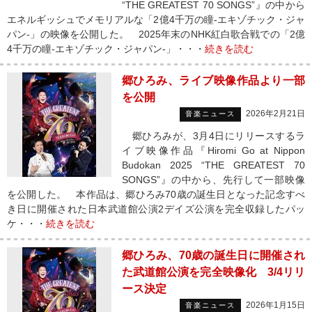
“THE GREATEST 70 SONGS”』の中から
エネルギッシュでメモリアルな「2億4千万の瞳-エキゾチック・ジャ
パン-」の映像を公開した。 2025年末のNHK紅白歌合戦での「2億
4千万の瞳-エキゾチック・ジャパン-」・・・
続きを読む
郷ひろみ、ライブ映像作品より一部
を公開
2026年2月21日
音楽ニュース
郷ひろみが、3月4日にリリースするラ
イブ映像作品『Hiromi Go at Nippon
Budokan 2025 “THE GREATEST 70
SONGS”』の中から、先行して一部映像
を公開した。 本作品は、郷ひろみ70歳の誕生日となった記念すべ
き日に開催された日本武道館公演2デイズ公演を完全収録したパッ
ケ・・・
続きを読む
郷ひろみ、70歳の誕生日に開催され
た武道館公演を完全映像化 3/4リリ
ース決定
2026年1月15日
音楽ニュース