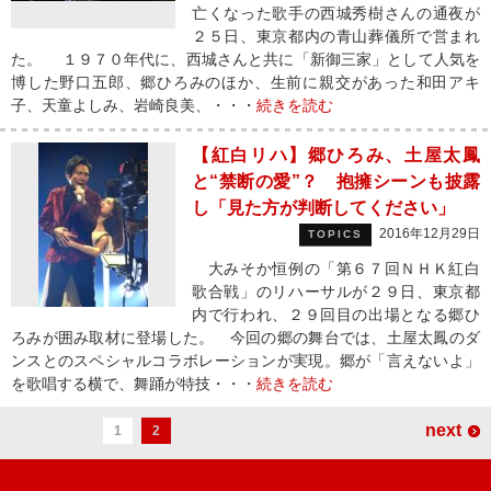
亡くなった歌手の西城秀樹さんの通夜が
２５日、東京都内の青山葬儀所で営まれ
た。 １９７０年代に、西城さんと共に「新御三家」として人気を
博した野口五郎、郷ひろみのほか、生前に親交があった和田アキ
子、天童よしみ、岩崎良美、・・・
続きを読む
【紅白リハ】郷ひろみ、土屋太鳳
と“禁断の愛”？ 抱擁シーンも披露
し「見た方が判断してください」
2016年12月29日
TOPICS
大みそか恒例の「第６７回ＮＨＫ紅白
歌合戦」のリハーサルが２９日、東京都
内で行われ、２９回目の出場となる郷ひ
ろみが囲み取材に登場した。 今回の郷の舞台では、土屋太鳳のダ
ンスとのスペシャルコラボレーションが実現。郷が「言えないよ」
を歌唱する横で、舞踊が特技・・・
続きを読む
next
1
2