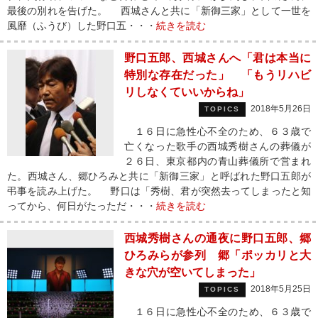
最後の別れを告げた。 西城さんと共に「新御三家」として一世を
風靡（ふうび）した野口五・・・
続きを読む
野口五郎、西城さんへ「君は本当に
特別な存在だった」 「もうリハビ
リしなくていいからね」
2018年5月26日
TOPICS
１６日に急性心不全のため、６３歳で
亡くなった歌手の西城秀樹さんの葬儀が
２６日、東京都内の青山葬儀所で営まれ
た。西城さん、郷ひろみと共に「新御三家」と呼ばれた野口五郎が
弔事を読み上げた。 野口は「秀樹、君が突然去ってしまったと知
ってから、何日がたっただ・・・
続きを読む
西城秀樹さんの通夜に野口五郎、郷
ひろみらが参列 郷「ポッカリと大
きな穴が空いてしまった」
2018年5月25日
TOPICS
１６日に急性心不全のため、６３歳で