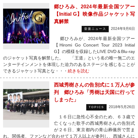
郷ひろみ、2024年最新全国ツアー
【Initial G】映像作品ジャケット写
真解禁
2024年9月6日
音楽ニュース
郷ひろみが、2024年最新全国ツアー
【Hiromi Go Concert Tour 2023 Initial
G】の模様を収録したLIVE DVD＆Blu-ray
のジャケット写真を解禁した。 「王道」という名の唯一無二のエ
ンターテインメントを体現した迫力のあるステージを感じることが
できるジャケット写真とな・・・
続きを読む
西城秀樹さんの告別式に１万人が参
列 郷ひろみ「秀樹は天国に行って
しまった」
2018年5月26日
TOPICS
１６日に急性心不全のため、６３歳で
亡くなった歌手の西城秀樹さんの告別式
が２６日、東京都内の青山葬儀所で営ま
れ、関係者、ファンなど合わせて１万人以上が参列し、西城さんに