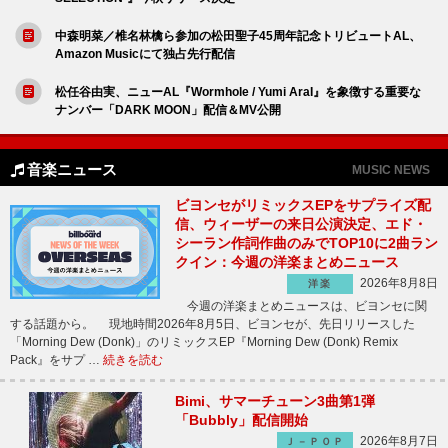
中森明菜／椎名林檎ら参加の松田聖子45周年記念トリビュートAL、
Amazon Musicにて独占先行配信
松任谷由実、ニューAL『Wormhole / Yumi AraI』を象徴する重要な
ナンバー「DARK MOON」配信＆MV公開
音楽ニュース
MUSIC NEWS
ビヨンセがリミックスEPをサプライズ配
信、ウィーザーの来日公演決定、エド・
シーラン作詞作曲のみでTOP10に2曲ラン
クイン：今週の洋楽まとめニュース
2026年8月8日
洋楽
今週の洋楽まとめニュースは、ビヨンセに関
する話題から。 現地時間2026年8月5日、ビヨンセが、先日リリースした
「Morning Dew (Donk)」のリミックスEP『Morning Dew (Donk) Remix
Pack』をサプ …
続きを読む
Bimi、サマーチューン3曲第1弾
「Bubbly」配信開始
2026年8月7日
Ｊ－ＰＯＰ