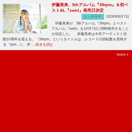
伊藤美来、5thアルバム『39rpm』＆初ベ
ストAL『swirl』発売日決定
2026年8月7日
Ｊ－ＰＯＰ
伊藤美来が、5thアルバム『39rpm』とベスト
アルバム『swirl』を10月7日に同時発売すること
が決定した。 伊藤美来は今年アーティスト活
動10周年を迎える。『39rpm』というタイトルは、レコードの回転数を意味す
る「rpm」に、伊 …
続きを読む
more »