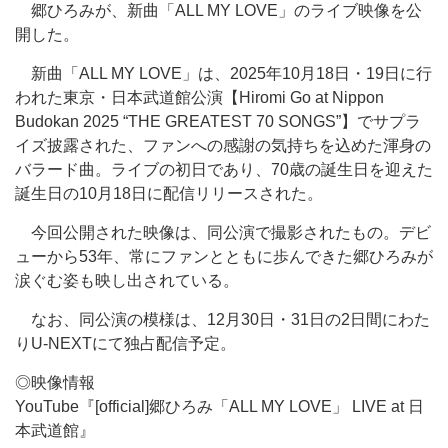
郷ひろみが、新曲「ALL MY LOVE」のライブ映像を公
開した。
新曲「ALL MY LOVE」は、2025年10月18日・19日に行
われた東京・日本武道館公演【Hiromi Go at Nippon
Budokan 2025 “THE GREATEST 70 SONGS”】でサプラ
イズ披露された、ファンへの感謝の気持ちを込めた渾身の
バラード曲。ライブの初日であり、70歳の誕生日を迎えた
誕生日の10月18日に配信リリースされた。
今回公開された映像は、同公演で撮影されたもの。デビ
ューから53年、常にファンとともに歩んできた郷ひろみが
涙ぐむ姿も映し出されている。
なお、同公演の模様は、12月30日・31日の2日間にわた
りU-NEXTにて独占配信予定。
◎映像情報
YouTube『[official]郷ひろみ「ALL MY LOVE」 LIVE at 日
本武道館』