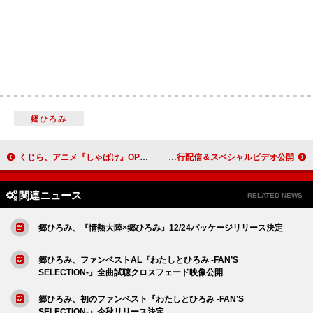
郷ひろみ
くじら、アニメ『しゃばけ』OPテーマ「いのちのパレヱド」MVで妖艶に舞い踊る
NCT WISH、日本1stミニAL『WISHLIST』より「Dreamcatcher」先行配信＆スペシャルビデオ公開
関連ニュース
RELATED NEWS
郷ひろみ、『情熱大陸×郷ひろみ』12/24パッケージリリース決定
郷ひろみ、ファンベストAL『わたしとひろみ -FAN’S
SELECTION-』全曲試聴クロスフェード映像公開
郷ひろみ、初のファンベスト『わたしとひろみ -FAN’S
SELECTION-』今秋リリース決定