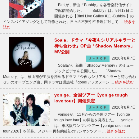
Bimiが、新曲「Bubbly」を各音楽配信サイト
で配信開始した。 「Bubbly」は、9月13日に
開催される【Bimi Live Galley #11 -Bubbly-】の
インスパイアソングとして制作された。日々の不安や不条理に対して …
続きを
読む
Soala、ドラマ『今夜もシリアルキラーと
待ち合わせ』OP曲「Shadow Memory」
MV公開
2026年8月7日
Ｊ－ＰＯＰ
Soalaが、新曲「Shadow Memory」のミュー
ジックビデオを公開した。 「Shadow
Memory」は、横山裕が主演を務めるドラマ『今夜もシリアルキラーと待ち合わ
せ』のオープニング曲。同ドラマは講談社『good!アフタヌーン …
続きを読む
yonige、全国ツアー【yonige tough
love tour】開催決定
2026年8月7日
Ｊ－ＰＯＰ
yonigeが、11月からの全国ツアー【yonige
tough love tour】の開催を発表した。 yonige
は、東名阪ワンマンツアー【yonige one man
tour 2026】を開幕。メジャー再契約後初のワンマンツアー …
続きを読む