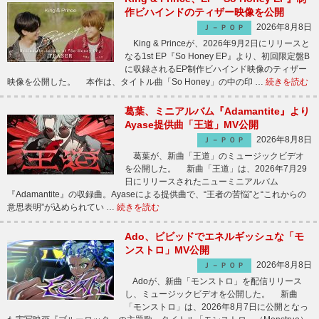
作ビハインドのティザー映像を公開
2026年8月8日
Ｊ－ＰＯＰ
King & Princeが、2026年9月2日にリリースと
なる1st EP『So Honey EP』より、初回限定盤B
に収録されるEP制作ビハインド映像のティザー
映像を公開した。 本作は、タイトル曲「So Honey」の中の印 …
続きを読む
葛葉、ミニアルバム『Adamantite』より
Ayase提供曲「王道」MV公開
2026年8月8日
Ｊ－ＰＯＰ
葛葉が、新曲「王道」のミュージックビデオ
を公開した。 新曲「王道」は、2026年7月29
日にリリースされたニューミニアルバム
『Adamantite』の収録曲。Ayaseによる提供曲で、“王者の苦悩”と“これからの
意思表明”が込められてい …
続きを読む
Ado、ビビッドでエネルギッシュな「モ
ンストロ」MV公開
2026年8月8日
Ｊ－ＰＯＰ
Adoが、新曲「モンストロ」を配信リリース
し、ミュージックビデオを公開した。 新曲
「モンストロ」は、2026年8月7日に公開となっ