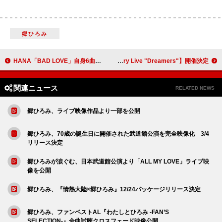
郷ひろみ
HANA「BAD LOVE」自身6曲目のストリーミング累計1億回突破
lecca、メジャーデビュー20周年記念【lecca 20th Anniversary Live "Dreamers"】開催決定
関連ニュース
RELATED NEWS
郷ひろみ、ライブ映像作品より一部を公開
郷ひろみ、70歳の誕生日に開催された武道館公演を完全映像化 3/4
リリース決定
郷ひろみが涙ぐむ、日本武道館公演より「ALL MY LOVE」ライブ映
像を公開
郷ひろみ、『情熱大陸×郷ひろみ』12/24パッケージリリース決定
郷ひろみ、ファンベストAL『わたしとひろみ -FAN’S
SELECTION-』全曲試聴クロスフェード映像公開