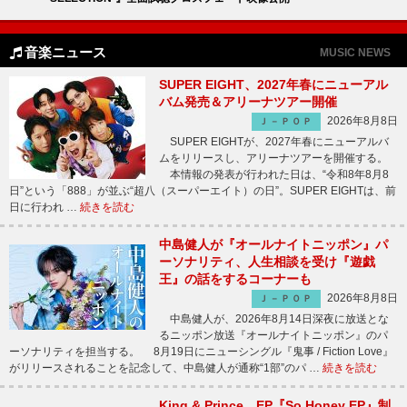
音楽ニュース
MUSIC NEWS
SUPER EIGHT、2027年春にニューアル
バム発売＆アリーナツアー開催
2026年8月8日
Ｊ－ＰＯＰ
SUPER EIGHTが、2027年春にニューアルバ
ムをリリースし、アリーナツアーを開催する。
本情報の発表が行われた日は、“令和8年8月8
日”という「888」が並ぶ“超八（スーパーエイト）の日”。SUPER EIGHTは、前
日に行われ …
続きを読む
中島健人が『オールナイトニッポン』パ
ーソナリティ、人生相談を受け『遊戯
王』の話をするコーナーも
2026年8月8日
Ｊ－ＰＯＰ
中島健人が、2026年8月14日深夜に放送とな
るニッポン放送『オールナイトニッポン』のパ
ーソナリティを担当する。 8月19日にニューシングル『鬼事 / Fiction Love』
がリリースされることを記念して、中島健人が通称“1部”のパ …
続きを読む
King & Prince、EP『So Honey EP』制