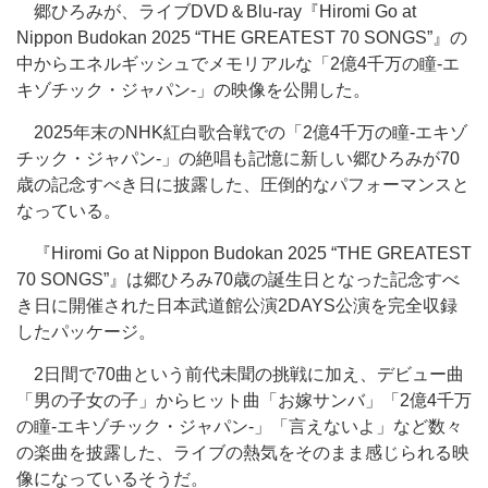
郷ひろみが、ライブDVD＆Blu-ray『Hiromi Go at
Nippon Budokan 2025 “THE GREATEST 70 SONGS”』の
中からエネルギッシュでメモリアルな「2億4千万の瞳-エ
キゾチック・ジャパン-」の映像を公開した。
2025年末のNHK紅白歌合戦での「2億4千万の瞳-エキゾ
チック・ジャパン-」の絶唱も記憶に新しい郷ひろみが70
歳の記念すべき日に披露した、圧倒的なパフォーマンスと
なっている。
『Hiromi Go at Nippon Budokan 2025 “THE GREATEST
70 SONGS”』は郷ひろみ70歳の誕生日となった記念すべ
き日に開催された日本武道館公演2DAYS公演を完全収録
したパッケージ。
2日間で70曲という前代未聞の挑戦に加え、デビュー曲
「男の子女の子」からヒット曲「お嫁サンバ」「2億4千万
の瞳-エキゾチック・ジャパン-」「言えないよ」など数々
の楽曲を披露した、ライブの熱気をそのまま感じられる映
像になっているそうだ。