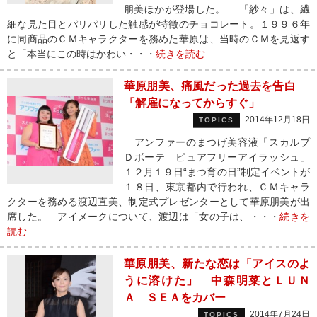
朋美ほかが登場した。 「紗々」は、繊
細な見た目とパリパリした触感が特徴のチョコレート。１９９６年
に同商品のＣＭキャラクターを務めた華原は、当時のＣＭを見返す
と「本当にこの時はかわい・・・
続きを読む
華原朋美、痛風だった過去を告白
「解雇になってからすぐ」
2014年12月18日
TOPICS
アンファーのまつげ美容液「スカルプ
Ｄボーテ ピュアフリーアイラッシュ」
１２月１９日“まつ育の日”制定イベントが
１８日、東京都内で行われ、ＣＭキャラ
クターを務める渡辺直美、制定式プレゼンターとして華原朋美が出
席した。 アイメークについて、渡辺は「女の子は、・・・
続きを
読む
華原朋美、新たな恋は「アイスのよ
うに溶けた」 中森明菜とＬＵＮ
Ａ ＳＥＡをカバー
2014年7月24日
TOPICS