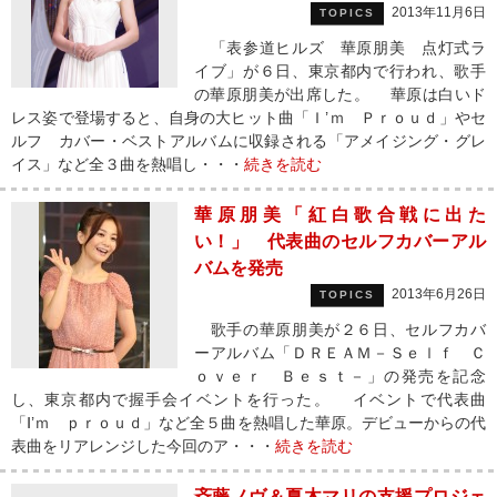
2013年11月6日
TOPICS
「表参道ヒルズ 華原朋美 点灯式ラ
イブ」が６日、東京都内で行われ、歌手
の華原朋美が出席した。 華原は白いド
レス姿で登場すると、自身の大ヒット曲「Ｉ’ｍ Ｐｒｏｕｄ」やセ
ルフ カバー・ベストアルバムに収録される「アメイジング・グレ
イス」など全３曲を熱唱し・・・
続きを読む
華原朋美「紅白歌合戦に出た
い！」 代表曲のセルフカバーアル
バムを発売
2013年6月26日
TOPICS
歌手の華原朋美が２６日、セルフカバ
ーアルバム「ＤＲＥＡＭ－Ｓｅｌｆ Ｃ
ｏｖｅｒ Ｂｅｓｔ－」の発売を記念
し、東京都内で握手会イベントを行った。 イベントで代表曲
「Ⅰ’ｍ ｐｒｏｕｄ」など全５曲を熱唱した華原。デビューからの代
表曲をリアレンジした今回のア・・・
続きを読む
斉藤ノヴ＆夏木マリの支援プロジェ