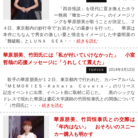
「四谷怪談」を現代に置き換えたホラ
ー映画『喰女―クイメ―』のイメージソ
ングを華原朋美が歌うことが決定し、２
４日、東京都内の妙行寺で“お岩さん”の墓参りを行った。 華原は
本作にちなんで男女の激しい愛と情念をイメージした中森明菜の
「難破船」とＬＵＮＡ ＳＥＡ・・・
続きを読む
華原朋美、竹田氏には「私が付いていけなかった」 小室
哲哉の応援メッセージに「うれしくて震えた」
2014年3月12日
TOPICS
歌手の華原朋美が１２日、東京都内で行われた、カバーアルバム
『ＭＥＭＯＲＩＥＳ－Ｋａｈａｒａ Ｃｏｖｅｒｓ－』のリリース
記念イベントに出席、イベント前に取材に応じた。 黒のシックな
ドレスで現れた華原は慶応大学講師の竹田恒泰氏との関係について
「（竹田氏に・・・
続きを読む
華原朋美、竹田恒泰氏との交際は
「年内はない」 おそろいのスニー
カー購入も明かす