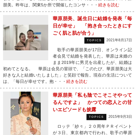
朋美。昨年は、関東5か所で開催したコンサ・・・
続きを読む
華原朋美、誕生日に結婚を発表「毎
日が幸せ」 「抱き合ったときにす
ごく肌と肌が合う」
2021年8月17日
TOPICS
歌手の華原朋美が17日、オンライン記
者会見で結婚を発表した。華原は未婚の
まま2019年に男児を出産したが、結婚は
初めてとなる。 華原は会見の冒頭で、「このたび、華原朋美は大
好きな人と結婚いたしました」と笑顔で報告。現在の生活について
は、「毎日が幸せです。抱・・・
続きを読む
華原朋美「私も陰でこそこそやって
るんですよ」 かつての恋人との甘
いエピソードも披露
2015年9月3日
TOPICS
ロッテ「紗々」２０周年ＰＲイベント
が３日、東京都内で行われ、歌手の華原