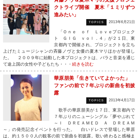
クトライブ開催 夏木「１ミリずつ
進みたい」
2013年6月21日
TOPICS
「Ｏｎｅ ｏｆ Ｌｏｖｅプロジェク
ト ＧＩＧ ｖｏｌ．４」が２１日、東
京都内で開催され、プロジェクトを立ち
上げたミュージシャンの斉藤ノヴと女優の夏木マリほかが登場し
た。 ２００９年に始動した本プロジェクトは、バラと音楽を通じ
て途上国の女性や子どもたち・・・
続きを読む
華原朋美「生きていてよかった」
ファンの前で７年ぶりの新曲を初披
露
2013年4月17日
TOPICS
歌手の華原朋美が１７日、東京都内で
７年ぶりのニューシングル「夢やぶれて
～Ｉ ＤＲＥＡＭＥＤ Ａ ＤＲＥＡＭ
～」の発売記念イベントを行った。 白いドレスで登場した華原
は、約１５００人の観客の前で新曲を初披露。歌い終わると感極ま