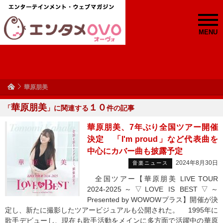
MENU
華原朋美
華原朋美
１０
「
」に関連する
件の記事
華原朋美、7年ぶり全国ツアー開催
決定 「I'm proud」など代表曲を
中心にカバー曲も披露予定
2024年8月30日
音楽ニュース
全国ツアー【華原朋美 LIVE TOUR
2024-2025～▽LOVE IS BEST▽～
Presented by WOWOWプラス】開催が決
定し、新たに撮影したツアービジュアルも公開された。 1995年に
歌手デビューし、現在も歌手活動をメインに多方面で活躍中の華原