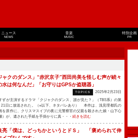
ニュース
音楽
特別企画
NEWS
MUSIC
PR
ジャクのダンス」“赤沢京子”西田尚美を怪しむ声が続々
の水は何なんだ」「お守りはGPSか盗聴器」
2025年2月23日
TOPICS
ずが主演するドラマ「クジャクのダンス、誰が見た？」（TBS系）の第
、21日に放送された。（※以下、ネタバレあり） 本作は、浅見理都氏の
画を原作に、クリスマスイブの夜に元警察官の父親を殺された娘・山下心
瀬）が、遺された手紙を手掛かりに真・・・
続きを読む
良亮「僕は、どっちかというとドＳ」 「褒められて伸
タイプなんです」