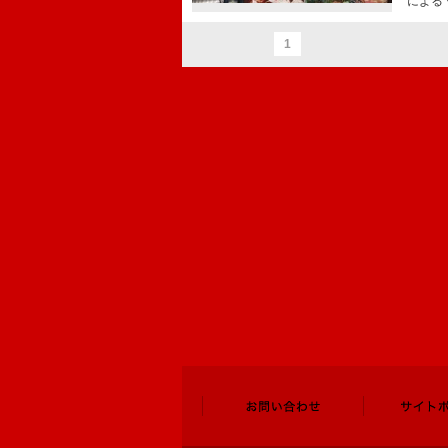
による
1