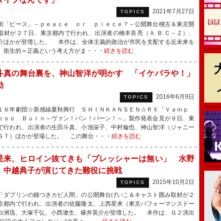
2021年7月27日
TOPICS
「ピース」－ｐｅａｃｅ ｏｒ ｐｉｅｃｅ？－公開舞台稽古＆東京開
取材が２７日、東京都内で行われ、出演者の橋本良亮（Ａ.Ｂ.Ｃ－Ｚ）、
介ほかが登壇した。 本作は、全体主義的政治が市民を支配する近未来を
、衛生的＝正義という考え方がま・・・
続きを読む
斗真の舞台裏を、神山智洋が明かす 「イケパラや！」
動
2016年6月9日
TOPICS
６年劇団☆新感線夏秋興行 ＳＨＩＮＫＡＮＳＥＮ☆ＲＸ「Ｖａｍｐ
ｂｏｏ Ｂｕｒｎ～ヴァン！バン！バーン！～」製作発表会見が９日、東
で行われ、出演者の生田斗真、小池栄子、中村倫也、神山智洋（ジャニー
ＳＴ）ほかが登場した。 この舞台・・・
続きを読む
星来、ヒロイン抜てきも「プレッシャーは無い」 水野
、中越典子が演じてきた難役に挑戦
2015年10月2日
TOPICS
ダブリンの鐘つきカビ人間」の公開舞台げいこ＆キャスト囲み取材が２
京都内で行われ、出演者の佐藤隆太、上西星来（東京パフォーマンスドー
白洲迅、大塚千弘、小西遼生、篠井英介が登壇した。 本作は、Ｇ２演出