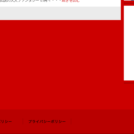
“伝説の大人ファンタジー”の再々・・・
続きを読む