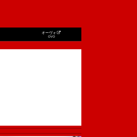
オーヴォ
OVO