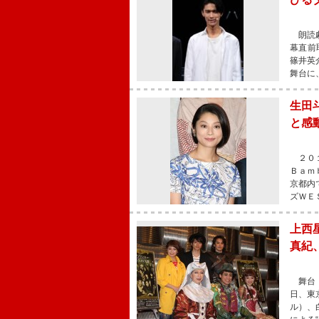
朗読劇
幕直前
篠井英
舞台に
生田
と感
２０１
Ｂａｍ
京都内
ズＷＥ
上西
真紀
舞台「
日、東
ル）、