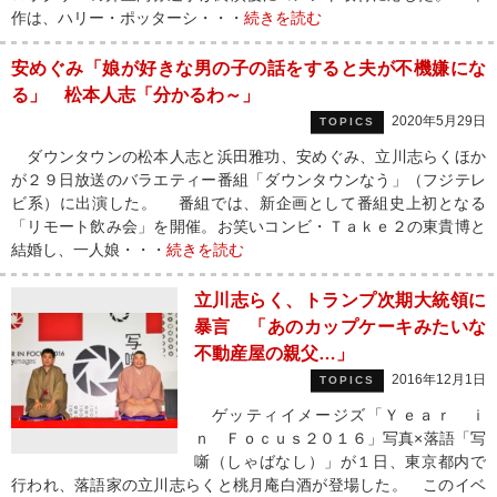
作は、ハリー・ポッターシ・・・
続きを読む
安めぐみ「娘が好きな男の子の話をすると夫が不機嫌にな
る」 松本人志「分かるわ～」
2020年5月29日
TOPICS
ダウンタウンの松本人志と浜田雅功、安めぐみ、立川志らくほか
が２９日放送のバラエティー番組「ダウンタウンなう」（フジテレ
ビ系）に出演した。 番組では、新企画として番組史上初となる
「リモート飲み会」を開催。お笑いコンビ・Ｔａｋｅ２の東貴博と
結婚し、一人娘・・・
続きを読む
立川志らく、トランプ次期大統領に
暴言 「あのカップケーキみたいな
不動産屋の親父…」
2016年12月1日
TOPICS
ゲッティイメージズ「Ｙｅａｒ ｉ
ｎ Ｆｏｃｕｓ２０１６」写真×落語「写
噺（しゃばなし）」が１日、東京都内で
行われ、落語家の立川志らくと桃月庵白酒が登場した。 このイベ