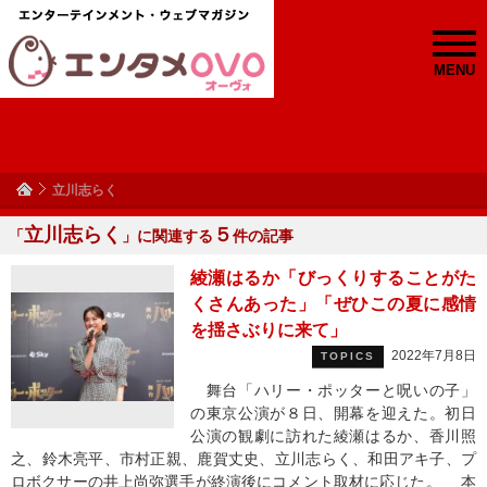
MENU
立川志らく
立川志らく
５
「
」に関連する
件の記事
綾瀬はるか「びっくりすることがた
くさんあった」「ぜひこの夏に感情
を揺さぶりに来て」
2022年7月8日
TOPICS
舞台「ハリー・ポッターと呪いの子」
の東京公演が８日、開幕を迎えた。初日
公演の観劇に訪れた綾瀬はるか、香川照
之、鈴木亮平、市村正親、鹿賀丈史、立川志らく、和田アキ子、プ
ロボクサーの井上尚弥選手が終演後にコメント取材に応じた。 本