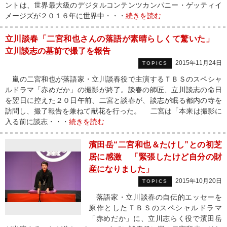
ントは、世界最大級のデジタルコンテンツカンパニー・ゲッティイ
メージズが２０１６年に世界中・・・
続きを読む
立川談春「二宮和也さんの落語が素晴らしくて驚いた」
立川談志の墓前で撮了を報告
2015年11月24日
TOPICS
嵐の二宮和也が落語家・立川談春役で主演するＴＢＳのスペシャ
ルドラマ「赤めだか」の撮影が終了。談春の師匠、立川談志の命日
を翌日に控えた２０日午前、二宮と談春が、談志が眠る都内の寺を
訪問し、撮了報告を兼ねて献花を行った。 二宮は「本来は撮影に
入る前に談志・・・
続きを読む
濱田岳“二宮和也＆たけし”との初芝
居に感激 「緊張したけど自分の財
産になりました」
2015年10月20日
TOPICS
落語家・立川談春の自伝的エッセーを
原作としたＴＢＳのスペシャルドラマ
「赤めだか」に、立川志らく役で濱田岳